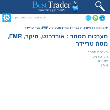
תחילתו
של
דף
אינטרנט,
שתף את חבריך בפייסבוק בדף זה
לחץ
אנטר
תוכן
שוק ההון
>> מערכות מסחר : אורדרנט, טיקר, FMR, מטה טריידר
כדי
מרכזי,
לעבור
אפשרותך
מערכות מסחר : אורדרנט, טיקר, FMR,
לאזור
לחוץ
מטה טריידר
תוכן
נטר
מרכזי
די
דלג
מערכות מסחר
אזור
מערכת מסחר
בא
אורדרנט
FMR