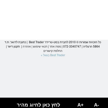
כל הזכויות שמורות © 2010 לחברת בסט-טריידר Best Trader | כתובת לדואר: ת.ד
5864 הרצליה | 072-3340747 |
מפת אתר
|
תנאי שימוש
|
אזהרה
|
תקנון דיוור
|
החלפת קישורים
Best Trader בגוגל +
הגעת
לסוף
דף:
מערכות
מסחר,
אורדרנט,
A-
A+
לחץ כאן לחיוג מהיר
FMR,