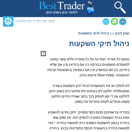
תחילתו
של
דף
אינטרנט,
שתף את חבריך בפייסבוק בדף זה
לחץ
אנטר
תוכן
שוק ההון
>> ניהול תיקי השקעות
כדי
מרכזי,
לעבור
אפשרותך
ניהול תיקי השקעות
לאזור
לחוץ
תוכן
נטר
מרכזי
די
כמעט כל אזרחי המדינה על כל מגזריה וללא קשר כמעט
דלג
למעמדם מושקעים ב
בורסה
בין אם ביודעין ובין אם שלא
אזור
ביודעין, בין אם במישרין ובין אם בעקיפין (באמצעות קרנות
בא
הנאמנות, קופות הגמל וכיוצא בזה).
לא לכולנו יש את האפשרות לנהל תיק
השקעות
בצורה
אופטימלית. חלקנו לא בקיאים ולא מתעניינים ב
שוק ההון
,
לחלקנו אין די זמן לעסוק בכך בתוך שגרת החיים וחלקנו
פשוט פוחדים לקחת אחריות על כספנו.
במידה וברשותכם סכום כסף מסויים, ייתכן ותרצו להשקיע
אותו בבית
השקעות
במטרה להפיק רווח. אין ספק שאי
בחירה בנוגע להשקעת כספכם היא למעשה בחירה. ! זוהי
למעשה בחירה בהשארת הכסף בפקדונות בבנק. בחירה