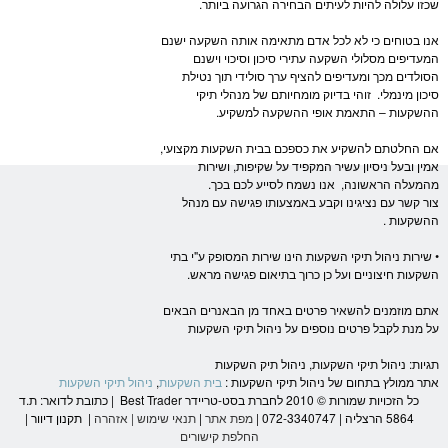
שכזו עלולה להיות לעיתים הבחירה הגרועה ביותר.
אנו בטוחים כי לא לכל אדם מתאימה אותה השקעה ישנם
המעדיפים מסלולי השקעה עתירי סיכון וסיכוי וישנם
הסולדים מכך ומעדיפים להציף ערך סולידי תוך נטילת
סיכון מינמלי. זוהי בדיוק מומחיותם של מנהלי תיקי
ה
השקעות
– התאמת אופי ההשקעה למשקיע.
אם החלטתם להשקיע את כספכם בבית
השקעות
מקצועי,
אמין ובעל ניסיון עשיר המקפיד על שקיפות, ושירות
מהמעלה הראשונה, אנו נשמח לסייע לכם בכך.
צור קשר עם נציגינו וקבע באמצעותו פגישה עם מנהל
ה
השקעות
.
• שירות
ניהול תיקי השקעות
הינו שירות המסופק ע"י בתי
השקעות
חיצוניים ועל כן כרוך בתיאום פגישה מראש.
אתם מוזמנים להשאיר פרטים באחד מן הבאנרים הבאים
על מנת לקבל פרטים נוספים על
ניהול תיקי השקעות
תגיות:
ניהול תיקי השקעות
, ניהול תיק
השקעות
אתר ממולץ בתחום של
ניהול תיקי השקעות
:
בית השקעות
,
ניהול תיקי השקעות
כל הזכויות שמורות © 2010 לחברת בסט-טריידר Best Trader | כתובת לדואר: ת.ד
5864 הרצליה | 072-3340747 |
מפת אתר
|
תנאי שימוש
|
אזהרה
|
תקנון דיוור
|
החלפת קישורים