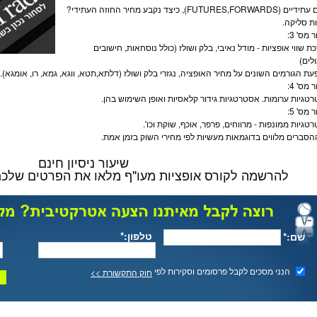
ם עתידיים
(FUTURES,FORWARDS), כיצד נקבע מחיר החוזה העתידי?
ת סליקה.
 מס' 3:
ת שווי
אופציות
- מודל נאיבי, בלק ושולז (כולל נוסחאות, חישובים
ולים)
ת הגורמים השונים על מחיר ה
אופציה
, נגזרי בלק ושולז (דלתא,תטא, ווגא, גמא, רו, אומגא).
 מס' 4:
טגיות ערומות. אסטרטגיות גידור קלאסיות ואופן השימוש בהן.
 מס' 5:
טגיות ממונפות - מרווחים, פרפר, אוכף, שוקת וכו'.
הסברים מלווים בדוגמאות מעשיות לפי מחירי השוק בזמן אמת.
שיעור ניסיון חינם
להרשמה לקורס
אופציות מעו"ף
מלאו את הפרטים שלכם 
טלפון:*
שם:*
הנני מסכים לקבל פרסומים וסקירות לפי
חוק התקשורת >>