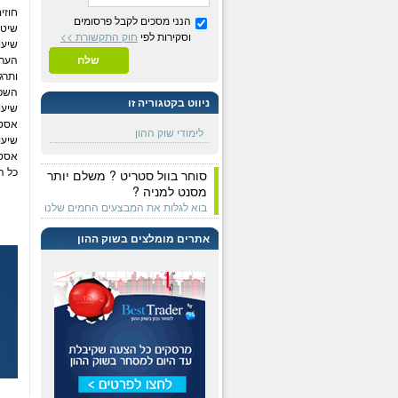
חוזי
הנני מסכים לקבל פרסומים
שיטו
וסקירות לפי
חוק התקשורת >>
שיעור
הערכ
שלח
ותרג
השפע
ניווט בקטגוריה זו
שיעור
אסטר
לימודי שוק ההון
שיעור
אסטר
כל ה
סוחר בוול סטריט ? משלם יותר
מסנט למניה ?
בוא לגלות את המבצעים החמים שלנו
אתרים מומלצים בשוק ההון