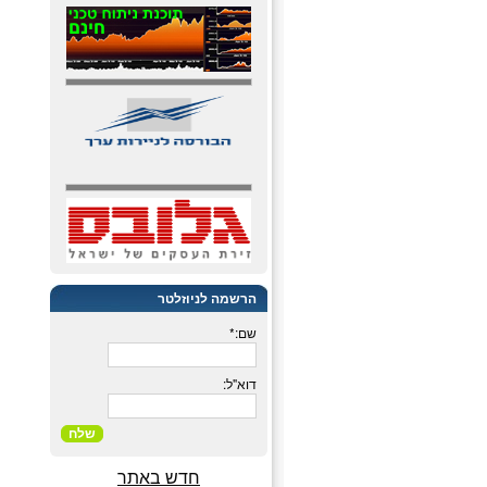
הרשמה לניוזלטר
שם:*
דוא"ל:
שלח
חדש באתר