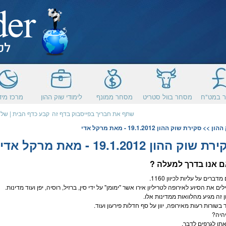
 במט"ח
מסחר בוול סטריט
מסחר ממונף
לימודי שוק ההון
מרכז מיד
שתף את חבריך בפייסבוק בדף זה
קבע כדף הבית
|
שלח
ההון
>> סקירת שוק ההון 19.1.2012 - מאת מרקל אדי
 שוק ההון 19.1.2012 - מאת מרקל אדי
 אנו בדרך למעלה ?
מדברים על עליות לכיוון 1160.
ים את הסיוע לאירופה לטריליון אירו אשר "ימומן" על ידי סין, ברזיל, רוסיה, יפן ועוד מדינות.
ן זה מגיע מהלוואות ממדינות אלו.
 בשורות רעות מאירופה, יוון על סף חדלות פירעון ועוד.
היה?
אתן ל
גרפים
לדבר.