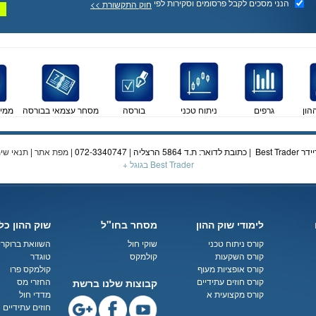
הנני מסכים לקבל פרסומים וסקירות לפי
חוק התקשורת >>
הון
גרפים
ניתוח טכני
בורסה
מסחר עצמאי בבורסה
ממי
מפת אתר
|
תנאי שי
Best Trader בגוגל +
לימודי שוק ההון
מסחר בחו"ל
שוק ההון כל
קורס ניתוח טכני
שוקי חול
השוואת ברוקרי
קורס השקעות
קולמקס
טוגדר
קורס אופציות מעוף
קולמקס פרו
קורס חוזים עתידיים
החזרי מס
קבוצות שלנו ברשת
קורס מקצועית א
מדדי חול
חוזים עתידיים