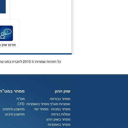
פורום שוק ה
כל הזכויות שמורות © 2010 לחברת בסט-טריידר Best Trader | כתובת לדואר: ת.ד 5864 הרצליה | 072-3340747 |
שוק ההון
מסחר במט"ח
מסחר בבורסה
מט"ח
אופציות מעו"ף
מסחר באופציות
CFD
מסחר במניות
-
מסחר יומי
מחשבון פיפסים
עמלות בורסה
מחשבון פיבוט
מסחר בשוק ההון
מסחר באופציות