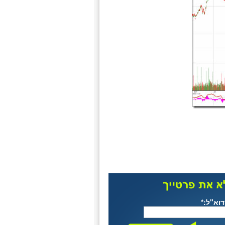
דוא"ל:*