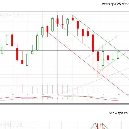
"א 25
גרף חודשי
עי