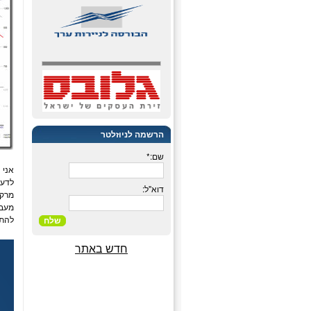
הרשמה לניוזלטר
שם:*
אני 
לדעת
דוא"ל:
מרקל
מעבי
להתנסו
שלח
חדש באתר