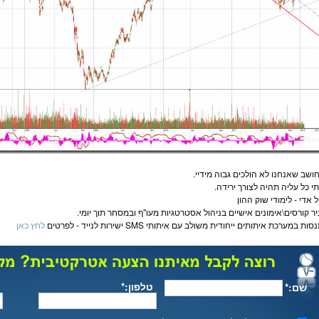
חושב שאנחנו לא הולכים גבוה מידיי.
י כל עליה תהיה לצורך ירידה.
 אדי -
לימודי שוק ההון
ר קורסים\אימונים אישיים בניהול
אסטרטגיות מעו"ף
וב
מסחר
תוך יומי.
ת במערכת איתותים ייחודית משולב עם איתותי SMS ישירות לנייד - לפרטים
לחץ כאן
טלפון:*
שם:*