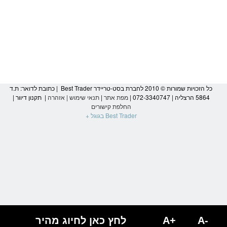
כל הזכויות שמורות © 2010 לחברת בסט-טריידר Best Trader | כתובת לדואר: ת.ד
5864 הרצליה | 072-3340747 |
מפת אתר
|
תנאי שימוש
|
אזהרה
|
תקנון דיוור
|
החלפת קישורים
Best Trader בגוגל +
הגעת
לסוף
דף:
מחיר
מימוש
-
A-
A+
לחץ כאן לחיוג מהיר
Best