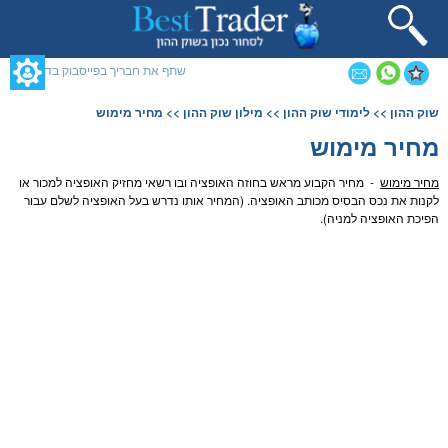
תחילתו
של
דף
אינטרנט,
שתף את חבריך בפייסבוק בדף זה
לחץ
אנטר
תוכן
שוק ההון
>>
לימודי שוק ההון
>>
מילון שוק ההון
>> מחיר מימוש
כדי
מרכזי,
לעבור
אפשרותך
מחיר מימוש
לאזור
לחוץ
תוכן
נטר
מחיר מימוש
- מחיר הקבוע מראש בחוזה ה
אופציה
ובו רשאי מחזיק ה
אופציה
למכור או
מרכזי
די
לקנות את נכס הבסיס מכותב ה
אופציה
. (המחיר אותו נדרש בעל ה
אופציה
לשלם עבור
דלג
הפיכת ה
אופציה
ל
מניה
).
אזור
בא