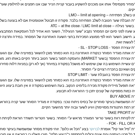
מחיר מקסימלי אותו אנו מוכנים להשקיע בעבור קניית הנייר שבו אנו חפצים או לחילופין שער/מ
קים.
לב הפתיחה – LMO – limit at opening
ת הגבלת שער הטובה לשלב הפתיחה בלבד. פקודה זו תבוטל אוטומטית אם לא בוצעה בשל
לה – ATC – at the close / LMC limit at close
 שעה לפני סיום יום ה
מסחר
נקבע "שער הנעילה", השער הוא אחיד לכל העסקאות המתבצעות
ע. חישוב השער הוא לפי ממוצע המכירות בחצי השעה האחרונה של ה
מסחר
. במידה ותרצה 
 לעשות זאת.
צירת הפסד - SL - STOP LOSS
-
ה אותה מגדיר הסוחר כנקודה האחרונה בה הוא כסוחר מוכן להשאר בפוזיציה שלו. עם הגעת 
פקודת עצירת ההפסד (בשער MARKET) והעסקה תסגר בשער הטוב ביותר הקיי
רם עשיית השימוש בה שכן שימוש לא מושכל בפקודה במיוחד (אך לא רק) ב
מניות
דלות סחירות
ים ושאינם בהכרח רצויים ע"י הסוחר.
 עצירת הפסד בהגבלת שער - STOP LIMIT
ה אותה מגדיר הסוחר כנקודה האחרונה בה הוא כסוחר מוכן להשאר בפוזיציה שלו. עם הגעת 
אה תופעל מיידית פקודת מכירה בלימיט הנקוב. בעת השימוש בפקודה זו אין חובת ביצוע היות 
ה כמות מספיקה של קונים יתכן כי ההוראה לא תבוצע.
BUY AB
ה המשמשת בעיקר סוחרים על בסיס
ניתוח טכני
רוץ רמת התנגדות מסויימת) ויגיע לשער גבוה יותר מהשער הקיים.
TAKE PR
ת לקיחת רווח בשער טריגר המוגדר מראש ע"י הסוחר. בשער הטריגר תשודר הוראת לקיחת רווח
-
FOK - FILL OR 
ת "פיל אור קיל" אומרת
לברוקר
בצע "הכל או כלום". זוהי פקודת
מסחר
שמשמשת בעיקר סוחר
 כל פרט בעסקה והם אינם יכולים להסתפק ב"ביצוע חלקי". מובן מאליו כי בהוראה זו אין חובת