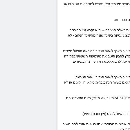
חיר מינימלי שבו נסכים למכור את הנייר בו אנו
ב הפתיחה.
 בשלב הנעילה – והוא נקבע ע"י ה
בורסה
לבצע עסקה בשער שונה מהשער הנקוב - לא
נייר הערך לשער הנקוב בהוראה תופעל מיידית
ם באותו רגע. מומלץ להבין היטב את משמעות השימוש בפקודה
 יכול להביא לסגגירת הפוזיציה בשערים
נייר הערך לשער הנקוב (שער הטריגר)
ואם בשער הנקוב בלימיט לא יהיו קונים או לא
. בפקודה זו מגדיר הסוחר שער קניה בהוראת "MARKET" (ביצוע מיידי) באם השער יטפס
 בשער לימיט (אין חובת ביצוע).
י
אופציות
מבוססי אסטרטגיות אשר להם חשוב
 ביצוע.