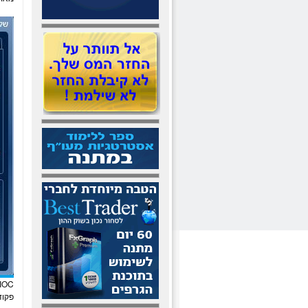
IOC
פקו