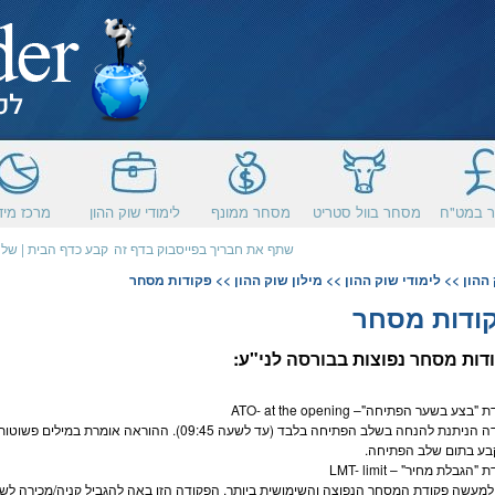
 במט"ח
מסחר בוול סטריט
מסחר ממונף
לימודי שוק ההון
מרכז מיד
שתף את חבריך בפייסבוק בדף זה
קבע כדף הבית
|
שלח
ההון
>>
לימודי שוק ההון
>>
מילון שוק ההון
>> פקודות מסחר
ודות מסחר
דות
מסחר
נפוצות ב
בורסה
לני"ע:
"בצע בשער הפתיחה"– ATO- at the opening
ניתנת להנחה בשלב הפתיחה בלבד (עד לשעה 09:45). ההוראה אומרת במילים פשוטות בצע את פעולת ה
בע בתום שלב הפתיחה.
"הגבלת מחיר" – LMT- limit
 למעשה פקודת ה
מסחר
הנפוצה והשימושית ביותר. הפקודה הזו באה להגביל קניה/מכירה לשע