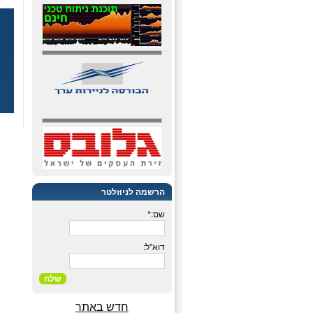
הרשמה לניוזלטר
שם:*
דוא"ל:
שלח
חדש באתר