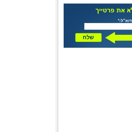
דוא"ל:*
שלח