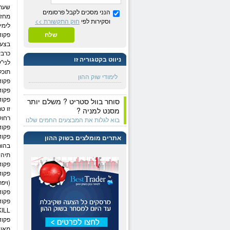
שער/
הנני מסכים לקבל פרסומים
מחזי
וסקירות לפי
חוק התקשורת >>
לימיט בש
פקוד
שלח
בצע בשער נעי
כרבע
ניווט בקטגוריה זו
לני"
תוכל
לימודי שוק ההון
פקודת ע
פקוד
סוחר בוול סטריט ? משלם יותר
זו ט
מסנט למניה ?
רחוק
בוא לגלות את המבצעים החמים שלנו
פקודת
פקוד
אתרים מומלצים בשוק ההון
בהור
תיהי
פקודת OVE
פקוד
(ויפ
פקודת OFIT
פקוד
KILL
פקוד
מאוד