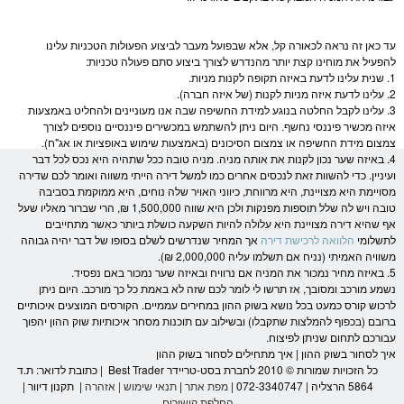
עד כאן זה נראה לכאורה קל, אלא שבפועל מעבר לביצוע הפעולות הטכניות עלינו
להפעיל את מוחינו קצת יותר מהנדרש לצורך ביצוע סתם פעולה טכניות:
1. שנית עלינו לדעת באיזה תקופה לקנות
מניות
.
2. עלינו לדעת איזה
מניות
לקנות (של איזה חברה).
3. עלינו לקבל החלטה בנוגע למידת החשיפה שבה אנו מעוניינים ולהחליט באמצעות
איזה מכשיר פיננסי נחשף. היום ניתן להשתמש במכשירים פיננסיים נוספים לצורך
צמצום מידת החשיפה או צמצום הסיכונים (באמצעות שימוש ב
אופציות
או
אג"ח
).
4. באיזה שער נכון לקנות את אותה
מניה
.
מניה
טובה ככל שתהיה היא נכס לכל דבר
ועיניין. כדי להשוות זאת לנכסים אחרים כמו למשל דירה הייתי משווה ואומר לכם שדירה
מסויימת היא מצויינת, היא מרווחת, כיווני האויר שלה נוחים, היא ממוקמת בסביבה
טובה ויש לה שלל תוספות מפנקות ולכן היא שווה 1,500,000 ₪, הרי שברור מאליו שעל
אף שהיא דירה מצויינת היא עלולה להיות השקעה כושלת ביותר כאשר מתחייבים
לתשלומי
הלוואה לרכישת דירה
אך המחיר שנדרשים לשלם בסופו של דבר יהיה גבוהה
משוויה האמיתי (נניח אם תשלמו עליה 2,000,000 ₪).
5. באיזה מחיר נמכור את ה
מניה
אם נרוויח ובאיזה שער נמכור באם נפסיד.
נשמע מורכב ומסובך, אז תרשו לי לומר לכם שזה לא באמת כל כך מורכב. היום ניתן
לרכוש קורס כמעט בכל נושא ב
שוק ההון
במחירים עממיים. הקורסים המוצעים איכותיים
ברובם (בכפוף להמלצות שתקבלו) ובשילוב עם תוכנות
מסחר
איכותיות
שוק ההון
יהפוך
עבורכם לתחום שניתן לפיצוח.
איך לסחור ב
שוק ההון
| איך מתחילים לסחור ב
שוק ההון
כל הזכויות שמורות © 2010 לחברת בסט-טריידר Best Trader | כתובת לדואר: ת.ד
5864 הרצליה | 072-3340747 |
מפת אתר
|
תנאי שימוש
|
אזהרה
|
תקנון דיוור
|
החלפת קישורים