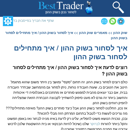
תחילתו
של
דף
אינטרנט,
שתף את חבריך בפייסבוק בדף זה
לחץ
אנטר
תוכן
שוק ההון
>>
מאמרים שוק ההון
>> איך לסחור בשוק ההון / איך מתחילים לסחור
כדי
מרכזי,
בשוק ההון
לעבור
אפשרותך
לאזור
לחוץ
איך לסחור בשוק ההון / איך מתחילים
תוכן
נטר
לסחור בשוק ההון
מרכזי
די
דלג
אזור
רוצים לדעת איך לסחור ב
שוק ההון
/ איך מתחילים לסחור
בא
ב
שוק ההון
?
כולם רוצים לסחור ב
שוק ההון
. זה תחום "סקסי" ומושך בין היתר משום שהוא מתגמל
היטב את הטובים בו, שעות העבודה נוחות, ניתן לסחור גם מהמחשב שבחדר העבודה
בבית, אם כבר יוצאים מהבית למפגש סוחרים אז מתחככים באוכלוסיה די איכותית
והחשוב ביותר זה גורם לא מעט סיפוק להשתייך לקבוצה הנבחרת הזאת שמצליחה
להפיק רווחים ב
שוק ההון
.
אז נכון, החלטנו לסחור ב
שוק ההון
אבל כיצד סוחרים ב
שוק ההון
? מאיפה מתחילים???
מה צריכים לעשות כדי לטבול בתחום המרתק הזה מבלי להכוות?
ובכן, טכנית הנושא פשוט להפליא, עלינו רק לדעת באיזו
מניה
לבחור ואז באופן הפשוט
והקל ביותר להורות
לברוקר
שלנו (שיכול להיות הבנקאי או בית ה
השקעות
שלנו) לרכוש
עבורנו את ה
מניה
המבוקשת בתקציב שהורנו לו.