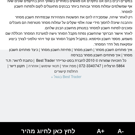
במקרים רבים בהם אנו נתקלים אנו פוגשים בסוחרים בשווקי ההון בהיקפים שונים שעל
אף שמשלמים עמלות
מסחר
גבוהות ביותר בבנקים מתעצלים לקום ולפתוח חשבון
ל
מסחר
.
רק לאחר שיחה, שמסבירה להם את הפשטות והמהירות שבפתיחת חשבון
מסחר
וההבנה שיוכלו לחסוך מידי שנה אלפי שקלים על עמלות
מסחר
מטורפות הם מעכלים
ומוכנים לפתוח חשבון ל
מסחר
במנותק מחשבון הבנק שלהם.
לאחר אישור הברוקר שהחשבון נפתח מקבל הסוחר גישה למערכת ה
מסחר
הכוללת שם
משמש, מספר חשבון וסיסמא. במקביל מקבל הסוחר גם קוד זיהוי טלפוני לצורך ביצוע
עסקאות מול חדר ה
מסחר
.
איך פותחים חשבון
מסחר
| חשבון
מסחר
| פתיחת חשבון
מסחר
| כיצד פותחים חשבון
מסחר
| איך פותחים חשבון
מסחר בבורסה
כל הזכויות שמורות © 2010 לחברת בסט-טריידר Best Trader | כתובת לדואר: ת.ד
5864 הרצליה | 072-3340747 |
מפת אתר
|
תנאי שימוש
|
אזהרה
|
תקנון דיוור
|
החלפת קישורים
Best Trader בגוגל +
הגעת
לסוף
דף:
איך
פותחים
A-
A+
לחץ כאן לחיוג מהיר
חשבון