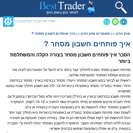
תחילתו
של
דף
אינטרנט,
שתף את חבריך בפייסבוק בדף זה
לחץ
אנטר
תוכן
שוק ההון
>>
מאמרים שוק ההון
>> איך פותחים חשבון מסחר ?
כדי
מרכזי,
לעבור
אפשרותך
איך פותחים חשבון מסחר ?
לאזור
לחוץ
תוכן
נטר
הסבר איך פותחים חשבון
מסחר
בצורה הקלה והמשתלמת
מרכזי
די
ביותר
דלג
אזור
פתיחת חשבון
מסחר
הפכה לתהליך קצר ביותר ע"מ להקל על המעוניינים לזנוח את
בא
הבנקים ועמלות ה
מסחר
המטורפות שלהם.
ראשית יש לבחור בסוג חשבון ה
מסחר
וייעודו:
מסחר בבורסה
בארץ /
מסחר
בבורסות
זרות /
מסחר במט"ח
/
מסחר
ב
אופציות בינאריות
וכו'. לכל סוג חשבון תהליך שונה במעט
ממשנהו.
פתיחת חשבון בבורסות (בארץ או בחו"ל) מצריכה זיהוי מלא (מול הברוקר) ובמקביל גם
מילוי חוברת פרטים ומסמכים (מילוי החוברת עשוי להארך כ-10-12 דקות). ההפקדה
לחשבון ה
מסחר
יכולה להעשות אך ורק באמצעות העברה בנקאית או צי'ק.
לעומת זאת, פתיחת חשבון
מסחר במט"ח
או ב
אופציות בינאריות
היא תהליך קצר יותר
ויכול להיעשות תוך דקות אפילו מכורסת הבית שלך. במידת הצורך מוענקת גם תמיכה
טכנית לליווי תהליך הפתיחה הקצר. ההפקדה לחשבון ה
מסחר
יכולה להיות ע"י העברה
בנקאית, צי'ק או אפילו באמצעות שימוש בכרטיס אשראי.