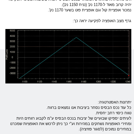
יהיה קרוב מאוד ל-1170 נק' (נניח 1150 נק').
נמכור אופציית קול וגם אופציית פוט בשער 1170 נק'.
גרף מצב ה
אופציה
לפקיעה יראה כך:
יתרונות האסטרטגיה:
כל עוד נכס הבסיס נסחר ביציבות אנו נמצאים ברווח.
טווח כיסוי רחב יחסית.
לעיתים יספיקו שבועיים של יציבות בנכס הבסיס ע"מ לקבוע רווחים היות
ומחירי ה
אופציות
נשחקים במהירות וע"י כך ניתן לרכוש את ה
אופציות
שמכרנו
במחירים נמוכים (לסגור פוזיציה).