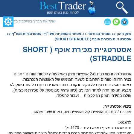
תחילתו
של
דף
אינטרנט,
שתף את חבריך בפייסבוק בדף זה
לחץ
אנטר
תוכן
שוק ההון
>>
מסחר בבורסה
>>
מסחר באופציות מעו"ף - אסטרטגיות מעו"ף
>>
כדי
מרכזי,
אסטרטגיית מכירת אוכף ( SHORT STRADDLE)
לעבור
אפשרותך
לאזור
לחוץ
אסטרטגיית מכירת אוכף ( SHORT
תוכן
נטר
STRADDLE)
מרכזי
די
דלג
אזור
בא
סטרטגיה זו מורכבת מ-2
אופציות
וניתן באמצעותה לכסות טווחים רחבים
א
בציר הרווח. טווחים הקרובים לשערי המימוש של ה
אופציות
הנכתבות.
באסטרטגיה זו נכנסים לעסקה מנקודת רווח ונשארים ברווח כל עוד השוק לא
מבצע תנועה חדה לאחד הכיוונים (כיוון שהיא מבוססת על מכירת
אופציות
).
אולם במידה והשוק נע לקצוות – נעבור להפסד.
ביצוע אסטרטגיה:
מוכרים / כותבים אופציית קול ואופציית פוט באותו שער מימוש.
לדוגמא:
נניח שמדד המעוף נמצא כעת ב-1170 נק'.
הערכתינו היא שהחודש ה
מסחר
בנכס הבסיס יתנהל ביציבות וששער הפקיעה