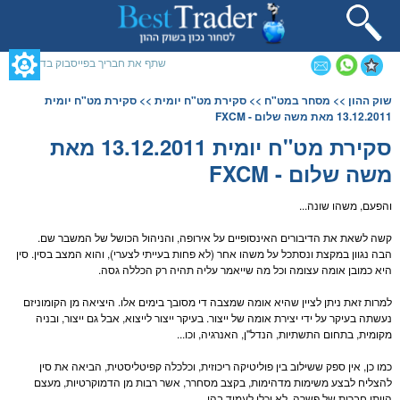
תחילתו
של
דף
אינטרנט,
שתף את חבריך בפייסבוק בדף זה
לחץ
אנטר
תוכן
שוק ההון
>>
מסחר במט"ח
>>
סקירת מט"ח יומית
>> סקירת מט"ח יומית
כדי
מרכזי,
13.12.2011 מאת משה שלום - FXCM
לעבור
אפשרותך
לאזור
לחוץ
סקירת מט"ח יומית 13.12.2011 מאת
תוכן
נטר
משה שלום - FXCM
מרכזי
די
דלג
אזור
והפעם, משהו שונה...
בא
קשה לשאת את הדיבורים האינסופיים על אירופה, והניהול הכושל של המשבר שם.
הבה נגוון במקצת ונסתכל על משהו אחר (לא פחות בעייתי לצערי), והוא המצב בסין. סין
היא כמובן אומה עצומה וכל מה שייאמר עליה תהיה רק הכללה גסה.
למרות זאת ניתן לציין שהיא אומה שמצבה די מסובך בימים אלו. היציאה מן הקומוניזם
נעשתה בעיקר על ידי יצירת אומה של ייצור. בעיקר ייצור לייצוא, אבל גם ייצור, ובניה
מקומית, בתחום התשתיות, הנדל"ן, האנרגיה, וכו...
כמו כן, אין ספק ששילוב בין פוליטיקה ריכוזית, וכלכלה קפיטליסטית, הביאה את סין
להצליח לבצע משימות מדהימות, בקצב מסחרר, אשר רבות מן הדמוקרטיות, מעצם
היותן חברות של פשרה, לא יכלו לעמוד בהן.