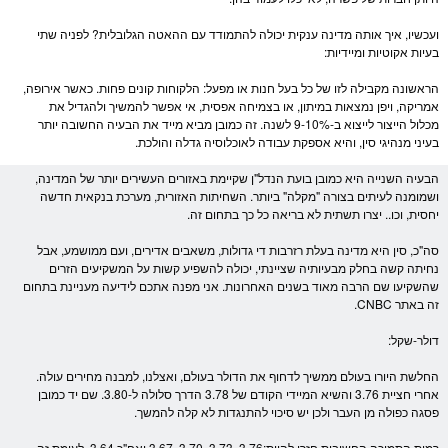
ועכשיו, איך אותה מדינה ענקית יכולה להתמודד עם ההאטה הגלובלית? לפניה שתי
בעיות אקוטיות ומיידיות:
הראשונה מקבילה לזו של כל בעל חנות או מפעל: הלקוחות קונים פחות. כאשר אירופה,
אמריקה, ויפן נמצאות במיתון, או בצמיחה אפסית, אי אפשר להמשיך ולהגדיל את
מכלול הייצור לייצוא ב-9-10% לשנה. זה כמובן מביא מייד את הבעיה החשובה יותר
בעיני מנהיגי סין, והיא אספקת עבודה לאוכלוסיה גדלה והולכת.
הבעיה השנייה היא כמובן בועת הנדל"ן שקיימת באזורים העשירים יותר של המדינה,
ושמומנה לעיתים בצורה "מקלה" ביותר. השחיתות האזורית, מערכת בנקאית חדשה
יחסית, וכו.. יצרו תשתית לא בריאה כל כך בתחום זה.
סה"כ, סין היא מדינה בעלת רזרבות די גדולות, משאבים אדירים, ועם ממושמע, אבל
נחיתה קשה בחלק מבעיותיה שציינתי, יכולה להשפיע קשות על המשקיעים הזרים
שהשקיעו שם הרבה מאוד בשנים האחרונות. אני מפנה אתכם לידיעה מעניינת בתחום
זה באתר CNBC.
דולר
-
שקל
:
החלשת ה
יורו
בעולם ממשיך לדחוף את ה
דולר
בעולם, ואצלנו, למבנה מחירים עולה.
אחרי חציית 3.76 והשיא המיידי הקודם של 3.78 הדרך סלולה ל-3.80. שם יד כמובן
פסגה כפולה מן העבר ולכן יש סיכוי להתנגדות לא קלה להמשך.
רמות התמיכה החשובות חזרו להיות:3.76, 3.73, 3.70, 3.67 ואח"כ 3.64. לעומת זה,