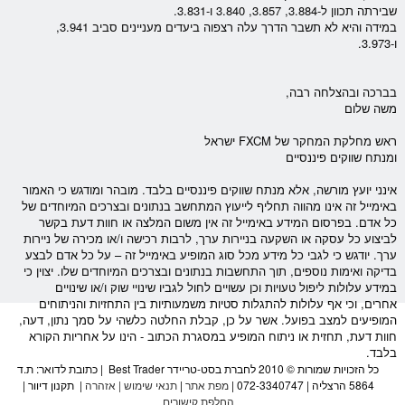
שבירתה תכוון ל-3.884, 3.857, 3.840 ו-3.831.
במידה והיא לא תשבר הדרך עלה רצפוה ביעדים מעניינים סביב 3.941,
ו-3.973.
בברכה ובהצלחה רבה,
משה שלום
ראש מחלקת המחקר של
FXCM
ישראל
ומנתח שווקים פיננסיים
אינני יועץ מורשה, אלא מנתח שווקים פיננסיים בלבד. מובהר ומודגש כי האמור
באימייל זה אינו מהווה תחליף לייעוץ המתחשב בנתונים ובצרכים המיוחדים של
כל אדם. בפרסום המידע באימייל זה אין משום המלצה או חוות דעת בקשר
לביצוע כל עסקה או השקעה ב
ניירות ערך
, לרבות רכישה ו/או מכירה של
ניירות
ערך
. יודגש כי לגבי כל מידע מכל סוג המופיע באימייל זה – על כל אדם לבצע
בדיקה ואימות נוספים, תוך התחשבות בנתונים ובצרכים המיוחדים שלו. יצוין כי
במידע עלולות ליפול טעויות וכן עשויים לחול לגביו שינויי שוק ו/או שינויים
אחרים, וכי אף עלולות להתגלות סטיות משמעותיות בין התחזיות והניתוחים
המופיעים למצב בפועל. אשר על כן, קבלת החלטה כלשהי על סמך נתון, דעה,
חוות דעת, תחזית או ניתוח המופיע במסגרת הכתוב - הינו על אחריות הקורא
בלבד.
כל הזכויות שמורות © 2010 לחברת בסט-טריידר Best Trader | כתובת לדואר: ת.ד
5864 הרצליה | 072-3340747 |
מפת אתר
|
תנאי שימוש
|
אזהרה
|
תקנון דיוור
|
החלפת קישורים