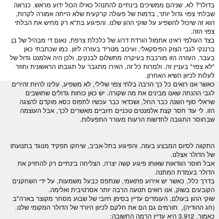
ב
דולר
? לא. שניהם ממשיכים בינתיים להתנהל כאילו הכול ידוע מראש. כנראה
שבלתי צפוי גדול יותר, בדמות של פעולה קרקעית שלא הייתה אמורה לקרות,
הוא זה שיכול להשפיע על שוקי ההון שלנו. והפיגוע בת"א רק מחיש את הבלתי
צפוי הזה.
בצד העולמי ראינו אתמול הורדת דרוג של כלכלת צרפת, נאום די מבהיל של בן
ברננקי לגבי הצוק הפיסקאלי, ועיכוב מטריד בעזרה ליוון. כמו שכתבתי כאן
בעבר, העזרה הזו מורכבת בעיקרה מתשלום לבנקים, ולכן היה אלמנט גדול של
"לא צפוי" בעניין זה. ולמרות כל זה, האירו מתגבר על תגובתו הראשונית וחוזר
לעלות לכיוון השיא האחרון.
כאשר אנו רואים כל כך הרבה בלתי צפוי שלילי, לא משפיע, עלינו להיות זהירים
לגבי ההנחה שאנו מבינים את מה שקורה. יש כאן כוחות גדולים שחושבים
שראלי סוף השנה כבר החל, ושכדאי כבר עכשיו לתפוס כסא מוקדם להצגה
הזו. לי עוד חסר קצת אלמנטים טכניים חיוביים מאשרים לכך, אבל העוצמה
שבחוסר התגובה לחדשות הרעות מעורר התפעלות.
התקווה לסיום המבצע בעזה, והפיגוע בתל-אביב, שיחקו תפקיד מנוגד בתנועתו
של ה
דולר
אצלנו.
אבל חוסר הוודאות שאותו פיגוע קשה יצרה, הצליחה בינתיים רק להחזיק את
ה
דולר
בעמדת המתנה.
בדרך כלל, כאשר יש אירוע פתאומי, שנתפס כבעל משמעות, על ידי השחקנים
הקובעים בשוק, אנו רואים תנועה הרבה יותר אסרטיבית ואלימה.
שוקי ההון בעולם, העומדים עדיין בסימן חיובי של שבוע
מסחר
מקוצר בארה"ב
(חג ההודיה), תורמים גם הם את חלקם לכיוון היורד של ה
דולר
המקומי שלנו.
כאמור, 3.912 היא עדיין הרמה החשובה: