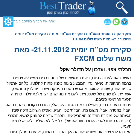
תחילתו
של
דף
אינטרנט,
שתף את חבריך בפייסבוק בדף זה
לחץ
אנטר
תוכן
שוק ההון
>>
מסחר במט"ח
>>
סקירת מט"ח יומית
>> סקירת מט"ח יומית
כדי
מרכזי,
21.11.2012- מאת משה שלום FXCM
לעבור
אפשרותך
לאזור
לחוץ
סקירת מט"ח יומית 21.11.2012- מאת
תוכן
נטר
משה שלום FXCM
מרכזי
די
דלג
אזור
הבלתי צפוי, ועדכון על ה
דולר
-
שקל
בא
כאשר באנו לעבודה היום, ראינו התגשמות של כמה דברים ממש לא צפויים.
ברמה המקומית, נשאר עדיין המבצע בעזה כעניין פתוח לחלוטין. כל יום אתמול
שכנעו אותנו, שהנה אוטוטו, מתגבש הסכם הפסקת אש בינינו לבין החמאס,
אשר ייתן לנו שנים של שקט, וייתן להם את מה שהם רצו מלכתחילה: פתיחה
הסגר ההרמטי סביבם.
פתיחת מעבר רפיח, ואפילו הרמת הסגר הישראלי, הוזכרו כנקודות שהם כנראה
יקבלו בהסדר. אבל, משום מה, הבלתי צפוי הגיע, ואפילו השילוב היפה שבין
הגעתה של מזכירת המדינה האמריקאית, והכבוד שרצינו להעניק לנשיא המצרי
(בקיום הבטחתו לגבי ההסכם עוד אתמול), כל אלו לא הצליחו להביא לסיום
העניין.
האם הבלתי צפוי הזה משבש את המהלך החיובי ב
מניות
, או את המהלך היורד