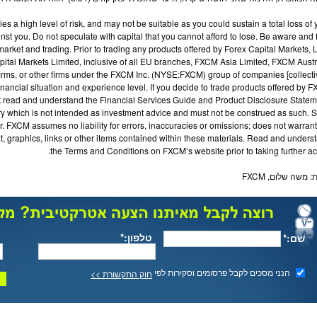
ies a high level of risk, and may not be suitable as you could sustain a total loss of 
st you. Do not speculate with capital that you cannot afford to lose. Be aware and f
market and trading. Prior to trading any products offered by Forex Capital Markets, 
pital Markets Limited, inclusive of all EU branches,
FXCM
Asia Limited,
FXCM
Austr
irms, or other firms under the
FXCM
Inc. (NYSE:
FXCM
) group of companies [collecti
financial situation and experience level. If you decide to trade products offered by
F
 read and understand the Financial Services Guide and Product Disclosure Statem
which is not intended as investment advice and must not be construed as such. 
r.
FXCM
assumes no liability for errors, inaccuracies or omissions; does not warrant
t, graphics, links or other items contained within these materials. Read and unders
the Terms and Conditions on
FXCM
’s website prior to taking further ac
ת:
משה שלום
,
FXCM
טלפון:*
שם:*
הנני מסכים לקבל פרסומים וסקירות לפי
חוק התקשורת >>