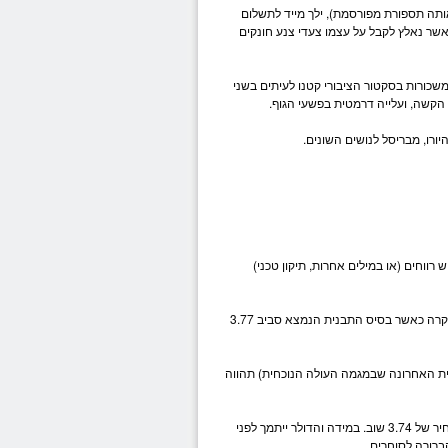
קבל מן הגוש האירופי, במידה והסדר ה-PSI יכנס לתוקף (אותה תספורת מפורסמת), ילך מייד לתשלום
אשר נאלץ לקבל על עצמו צעדי צנע חונקים
ום ביוון, התוצר ירד בעוד כ-7.5% ברבעון האחרון והמשכורות בסקטור הציבורי קטנו לעיתים בשני
 הקשה, ועלייה דרמטית בפשעי הגוף.
יורו
, מבריסל לנושים השונים.
כידוע, מכך משתמע בהכרח מימוש רווחים (או במילים אחרות, תיקון טכני)
מה שלא בהכרח קורה הוא אישור תבנית זו, שיביא בהכרח לירידה הרבה יותר עמוקה. אישור כזה יקרה כאשר בסיס התבנית הנמצא סביב 3.77
 אלא רק מציין את מהות התהליך. מכול בחינה שהיא, ירידה מ-3.76 (התחתית האחרונה שבמגמה העולה הנוכחית) תהווה
מידה וה
דולר
ייתמך לפני