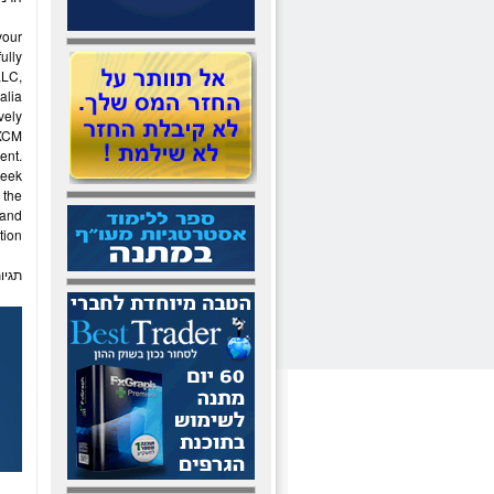
your
ully
LLC,
alia
vely
XCM
ent.
Seek
 the
tand
tion.
תגיו