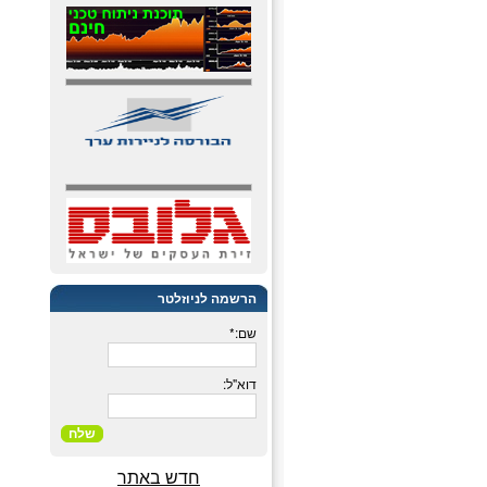
הרשמה לניוזלטר
שם:*
דוא"ל:
שלח
חדש באתר