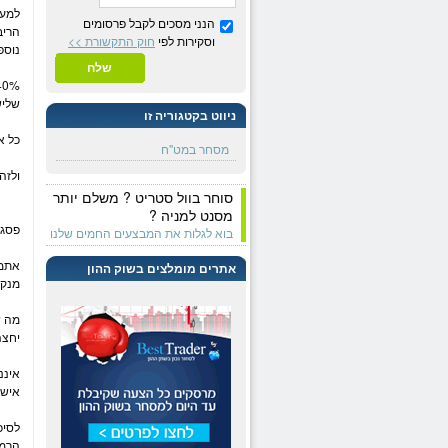
הנני מסכים לקבל פרסומים
ה
ריב
וסקירות לפי
חוק התקשורת >>
נוספ
שלח
שליש
ניווט בקטגוריה זו
כל א
מסחר במט"ח
ולזה
סוחר בוול סטריט ? משלם יותר
מסנט למניה ?
פסגה
בוא לגלות את המבצעים החמים שלנו
אתרים מומלצים בשוק ההון
מנקו
יחצה
אישו
לסיכו
הרמה ה