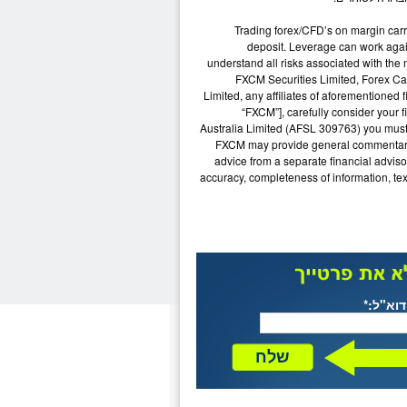
Trading forex/
CFD
’s on margin carr
deposit. Leverage can work again
understand all risks associated with the 
FXCM
Securities Limited, Forex Ca
Limited, any affiliates of aforementioned f
“
FXCM
”], carefully consider your 
Australia Limited (AFSL 309763) you must
FXCM
may provide general commentary 
advice from a separate financial adviso
accuracy, completeness of information, tex
דוא"ל:*
שלח