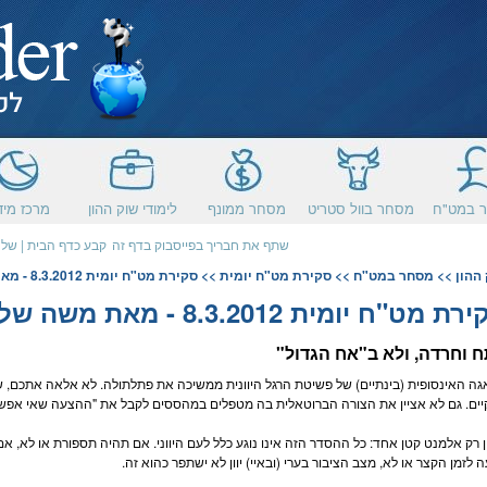
 במט"ח
מסחר בוול סטריט
מסחר ממונף
לימודי שוק ההון
מרכז מיד
שתף את חבריך בפייסבוק בדף זה
קבע כדף הבית
|
שלח
ההון
>>
מסחר במט"ח
>>
סקירת מט"ח יומית
>> סקירת מט"ח יומית 8.3.2012 - מאת משה שלום - FXCM
 מט"ח יומית 8.3.2012 - מאת משה שלום - FXCM
 וחרדה, ולא ב"אח הגדול"
ה האינסופית (בינתיים) של פשיטת הרגל היוונית ממשיכה את פתלתולה. לא אלאה אתכם, 
ים. גם לא אציין את הצורה הברוטאלית בה מטפלים במהססים לקבל את "ההצעה שאי אפשר
ה לזמן הקצר או לא, מצב הציבור בערי (ובאיי) יוון לא ישתפר כהוא זה.