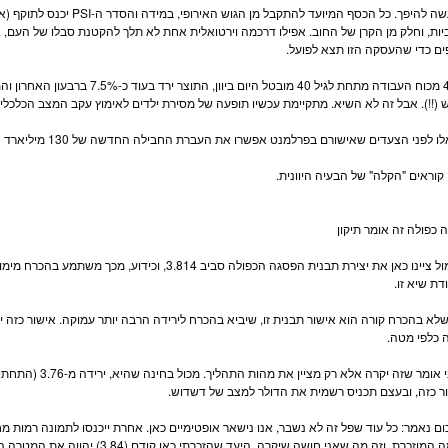
למעשה להיפך. כל הכסף המיועד להת
יות
, וחלק מן הקרן של החוב. אפילו דרכמה וירטואלית אחת לא תלך להקטנת סבלו של העם, 
ים כדי שהעסקה הזו תצא לפועל.
40% מכוח העבודה מתחת לגיל 40 מובטל הי
 (!!). אבל זה לא השיא. מתקיימת עכשיו תופעה של מסירת ילדים לאימוץ עקב המצב הכלכלי
לו לפני הצעדים שאישורם בפרלמנט אפשרו את העברת החבילה החדשה של 130 מיליארד ה
 קוראים "הקלה" של הבעיה היוונית.
 כפולה זה אומר תיקון
אתמול ציינו כאן את יצירת תבנית הפסגה הכפולה סביב 3.814, ו
דת שיא זו.
 כלפי מטה.
אינני אומר שזה יקרה
ר כזה, ובעצם תכניס רשמית את ה
דולר
למצב של דשדוש.
ם נאמר: כל עוד שפל זה לא נשבר, אנו נישאר אופטימיים כאן. אחרת ייכנסו לתמונה רמות מחיר של 3.74 שוב. ב
מוזכרת, וזה מה שאני חושה שיקרה, היעד שהזכרתי כאן קודם (3.84) יהווה את המטרה הברורה לסוחרים.