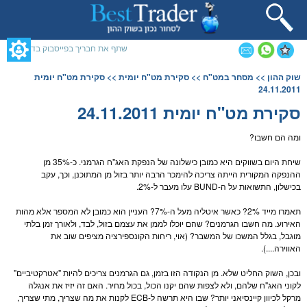
תחילתו
של
דף
אינטרנט,
שתף את חבריך בפייסבוק בדף זה
לחץ
אנטר
תוכן
שוק ההון
>>
מסחר במט"ח
>>
סקירת מט"ח יומית
>> סקירת מט"ח יומית
כדי
מרכזי,
24.11.2011
לעבור
אפשרותך
לאזור
לחוץ
סקירת מט"ח יומית 24.11.2011
תוכן
נטר
מרכזי
די
ומה הם חשבו?
דלג
אזור
שיחת היום בשווקים היא כמובן כישלונה של הנפקת ה
אג"ח
הגרמני. כ-35% מן
בא
ההנפקה המקורית הייתה צריכה להימכר הרבה יותר בזול מן המתוכנן, וכך, עקב
בכישלון, התשואות על ה-BUND עלו מעבר ל-2%.
תאמרו מייד 2%? כאשר איטליה מעל ה-7%? העניין הוא כמובן לא המספר אלא מהות
האירוע. מה חשבו הגרמנים? שהם יוכלו לממן את עצמם בזול, לבד, ולאורך זמן בלתי
מוגבל, בגלל המשכו של המשבר? (אוי, ריחות הקונספירציה מציפים שוב את
האווירה....).
ובכן, השוק החליט שלא. מן הנקודה הזו בזמן, גם הגרמנים צריכים להיות "אטרקטיביים"
לקוני ה
אג"ח
שלהם, ולא לצפות שהם יקנו הכול, בכול מחיר. האם זה יזיז את אנגלה
מרקל לכיוון קיינסיאני יותר? שבו היא תרשה ל-ECB לקנות את מה שצריך, מתי שצריך,