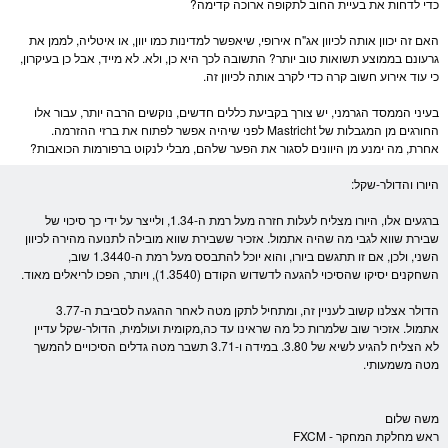
כדי לדחות את בעיית החוב לתקופה ארוכה קדימה?
האם זה יכוון אותה לכיוון
אג"ח
אירופי, שיאפשר למדינות כמו יוון, או איטליה, לממן את
גרעונם בממוצע תשואות טוב יותר? התשובה לכך היא כן, ולא. לא מייד, אבל כן בעיקרון,
כי עוד אירוע חשוב קרה כדי לקרב אותה לכיוון זה.
בעיני הממסד הגרמני, יש צורך בקביעת כללים חדשים, נוקשים הרבה יותר, עבור אלו
החורגים מן המגבלות של Mastricht לפני שיהיה אפשר לפתוח את ברזי ההזרמה.
אחרת, מה ימנע מן היוונים לסגור את הפער שלהם, מבלי לנקוט ברפורמות הכואבות?
ה
יורו
וה
דולר
-
שקל
:
ברגעים אלו, ה
יורו
מצליח לעלות חזרה מעל רמת ה-1.34, ולייצר על ידי כך סיכוי של
שבירת שווא לגבי מה שהיה אתמול. אזכיר ששבירת שווא מובילה לתנועה מהירה לכיוון
השני, ולכן, אם זו תתגשם ב
יורו
, והוא יוכל להתבסס מעל רמת ה-1.3440 שוב,
השחקנים יסיקו שהסיכוי להגעה לדשדוש הקודם (1.3540), ויותר, הפכו לריאלים מאוד.
ה
דולר
אצלנו קשוב לעניין זה, ומתחיל לתקן מטה לאחר ההגעה לסביבת ה-3.77
אתמול. אזכיר שוב שלמרות כל מה שראינו עד כה,מקומית ועולמית, ה
דולר
-
שקל
עדיין
לא הצליח להגיע לשיא של 3.80. במידה ו-3.71 תשבר מטה גדלים הסיכויים להמשך
מטה משמעותי.
משה שלום
ראש מחלקת המחקר -
FXCM