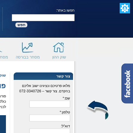
חפשו באתר:
חפש
הגעת
לתפריט
הראשי,
באפשרותך
שוק ההון
מסחר בבורסה
מסחר
ללחוץ
התוכן
אנטר
המרכזי,
כדי
באפשרותך
לדלג
שוק 
צור קשר
ללחוץ
לאזור
פו
אנטר
הבא
מלאו פרטיכם ונציגינו ישוב אליכם
כדי
בהקדם. צור קשר – 072-3340726
לדלג
פורו
שם:*
לאזור
כולל
הבא
לכני
טלפון:*
דוא"ל: