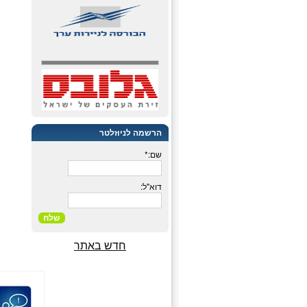
הרשמה לניוזלטר
שם:*
דוא"ל:
שלח
חדש באתר