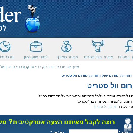
 במט"ח
מסחר בוול סטריט
מסחר ממונף
לימודי שוק ההון
מרכז מיד
שתף את חבריך בפייסבוק בדף זה
קבע כדף הבית
|
שלח
ההון
>>
פורום שוק ההון
>> פורום וול סטריט
רום וול סטריט
ם
וול סטריט
ומדדי חו"ל כל השאלות והתשובות על הבורסות בחו"ל
 דיונים על
מניות
הנסחרות ב
וול סטריט
סה לעמוד:
פורום וול סטריט
טלפון:*
שם:*