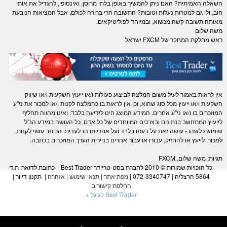
השאלה האמיתית? האם ניתן להמשיך באופן בלתי מרוסן, ואינסופי, להגדיל את אותו
חוב, ולו גם למטרות נעלות וטובות? התשובה הרי ברורה לכולם, אבל המציאות הנובעת
מאותה תשובה קשה מנשוא, ובמיוחד לפוליטיקאים.
משה שלום
ראש מחלקת המחקר של
FXCM
ישראל
אין לראות באמור לעיל משום המלצה לביצוע פעולות ו/או ייעוץ
השקעות
ו/או שיווק
השקעות
ו/או ייעוץ מכל סוג שהוא, וכן אין לראות בו כהמלצה לקנות ו/או למכור את ני"ע
המוזכרים בו ו/או ני"ע אחרים. המידע המוצג הינו לידיעה בלבד, ואינו מהווה תחליף
לייעוץ המתחשב בנתונים ובצרכים המיוחדים של כל אדם. כל העושה במידע הנ"ל
שימוש כלשהו - עושה זאת על דעתו בלבד ועל אחריותו הבלעדית. הכותב עשוי לקנות,
למכור, לייעץ או להחזיק, עבורו או עבור אחרים בניירות הערך המוזכרים בכתבה.
תגיות:
משה שלום
,
FXCM
כל הזכויות שמורות © 2010 לחברת בסט-טריידר Best Trader | כתובת לדואר: ת.ד
5864 הרצליה | 072-3340747 |
מפת אתר
|
תנאי שימוש
|
אזהרה
|
תקנון דיוור
|
החלפת קישורים
Best Trader בגוגל +