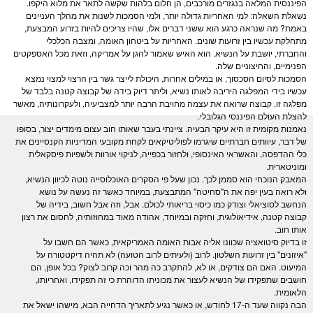
הפיננסית המלאה בנגזרים מורכבים, הן חלום בלהות שקשה לתאר את מלוא היקפו.
נשאלת השאלה: למי האחריות גדולה יותר, ולמי הסמכות לשנות את מהלך העניינים
באמת? מה שנראה כרגע הוא ששני דברים אלו, שהיו צריכים להיות בזרוע המבצעת,
מתחלקת עכשיו בין זרועות שונים. האחריות על ביטחון האומה, ומצבה הכלכלי
והחברתי, יושבת על הנשיא. הוא האיש שאמור להגן על אמריקה, וזאת מכל האספקטים
הפנימיים, והחיצוניים שלה.
הסמכות לסיום הסכסוך, או במילים אחרות, היכולת לייצר גשר בין הרצוי למצוי נמצא
עכשיו בידי המפלגה היריבה לאותו נשיא, וליתר דיוק בידה של קבוצה קטנה בלבד של
מפלגה זו. קבוצה שרואה את עצמה מחויבת הרבה יותר למצביעיה, ולעקרונותיה, מאשר
להצלת העולם הפיננסי הגלובלי.
נאמנות מקומית זו היא עיקר הבעיה. ציינתי בעבר שאותו חוב עצום מימדים יצור, בסופו
של דבר, עיוותים חברתיים שיגרמו לפוליטיקאים לקחת מקובעי המדיניות הקנסיינים את
כלי ההדפסה, והאשראי האינסופי, ולחזור בכפייה, לניקוי אורוות ולשפיות פיסקאלית
ומוניטארית.
המאבק הנוכחי הוא סממן לכך. נכון שעל פי הסקרים האוכלוסייה נוטה לכיוון הנשיא,
ולא רואה בעין יפה את ה"סחיטה" המתבצעת, במיוחד כאשר זה נעשה על נושא
הנחשב לסוציאלי וצודק כמו כיסוי בריאותי לכולם. אבל, וזה אבל חשוב, בידיה של
קבוצה קטנה, אידיאולוגית, וחזקה ובמיוחד, אהודה מאוד במחוזותיה, לחסום את רצון
אותו חוב.
זו בדיוק סיטואציה שכוונו אליה אבות האומה האמריקאית, כאשר הם חשבו על
"איזונים" בין זרועות השלטון. לרוב (ולעיתים לרוב הטועה) לא תהיה דיקטטורה על
המיעוט. האם הם צודקים, או לא, להתקרב כה מהר וכה קרוב לצוק? בכל אופן, הם
חושבים שתפקידו של הנשיא לעצור את מכוניתו הדוהרת כי זה תפקידו, ואחריותו,
הלאומית.
הבה נקווה שעד ה-17 לחודש, או כאשר נגיע לתאריך הדחייה הבא, מישהו ישאל את