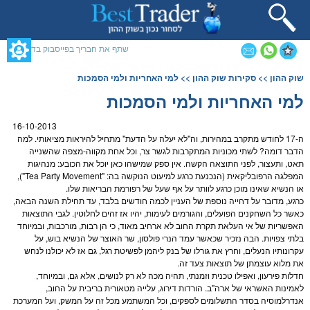
תחילתו
של
דף
אינטרנט,
שתף את חבריך בפייסבוק בדף זה
לחץ
אנטר
תוכן
שוק ההון
>>
סקירות שוק ההון
>> למי האחריות ולמי הסמכות
כדי
מרכזי,
לעבור
אפשרותך
למי האחריות ולמי הסמכות
לאזור
לחוץ
תוכן
נטר
16-10-2013
מרכזי
די
ה-17 לחודש מתקרב במהירות, וה"לא יעלה על הדעת" מתחיל להיראות מציאותי. למה
דלג
הדבר דומה? לשתי מכוניות המתקרבות לגשר צר, וכל אחת מקווה-מצפה שהשנייה
אזור
תאט, ותעצור, לפני התוצאה הקשה. אין ספק שמישהו כאן יוכל את הכובע: מנהיגות
בא
המפלגה הרפובליקאית (הנכנעת כרגע למיעוט הנוקשה בה: "Tea Party Movement"),
או הנשיא שאינו מוכן כרגע לוותר על אף שעל של רפורמת הבריאות שלו.
כרגע, מדובר על דחייה נוספת של העניין לכמה חודשים בלבד, עד תחילת השנה הבאה,
כאשר כל השחקנים הפועלים, והגורמים לעימות, יהיו אז זהים לחלוטין. לגבי התוצאות
האפשריות של אי העלאת תקרת החוב לא ארחיב מאוד, כי הן רבות, מורכבות, ובמיוחד
בלתי צפויות. הבה נזכיר שכאשר עמד הנרי פולסון, שר האוצר של הנשיא בוש, על
עקרונותיו הנעלים, וחרץ את גורלו של בנק ליהמן לפשיטת רגל, גם אז לא יכולנו לנחש
את מלוא עוצמתן של תוצאות צעד זה.
חדלות פירעון, ואפילו טכנית וזמנתי, תהיה מכה לא רק לנושים, אלא גם, ובמיוחד,
לאמינות האשראי של ארה"ב. הורדות דירוג, עלייה מטאורית ב
ריבית
על החוב,
אנדרלמוסיה בסדר התשלומים לספקים, וכל המשתמע מכל זה על המשק, ועל המערכת