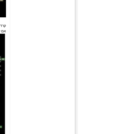
קרדיט: s.com
אם ל