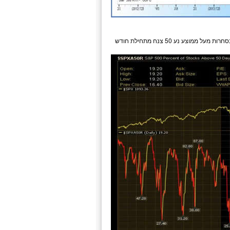
במדד ה-500SP הנסחרות מעל ממוצע נע 50 צנח מתחילת חודש