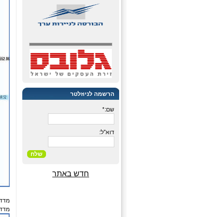
הרשמה לניוזלטר
שם:*
דוא"ל:
שלח
חדש באתר
מדד ת"א
מדד ה