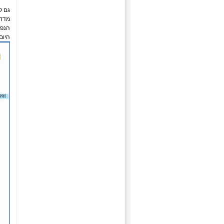
מדד 
הנפי
היום