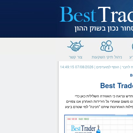
תחילתו
של
דף
אינטרנט,
לחץ
אנטר
כדי
לעבור
לאזור
תוכן
מרכזי
ע
ניהול תיקי השקעות
צור קשר
 לחבר
|
הוסף למועדפים
| 07/08/2026 14:49:15
דש ונראה כי האווירה השלילית כאן כדי
ט משום שאחרי גל הירידות האחרון אנו צפויים
פילות האחרונות שיתנו "חנינה" למי שטרם ביצע