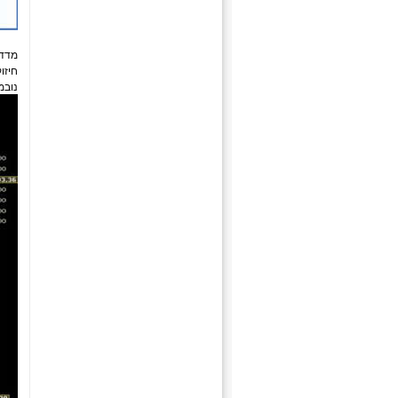
מדד S&P500 – גרף שבועי 1,893.35 נקודות. קרדי
חיזו
נובמ