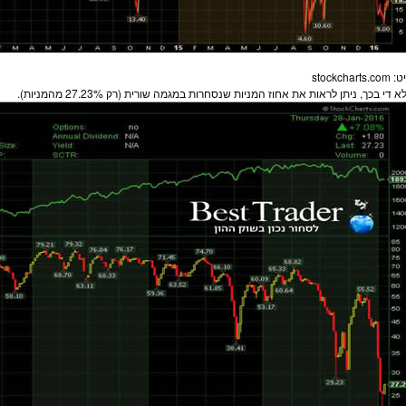
stockchart
א די בכך, ניתן לראות את אחוז ה
מניות
שנסחרות במגמה שורית (רק 27.23% מה
מניות
).