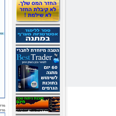
מדד הבנקי
מדד ה