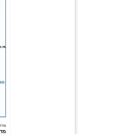
מדד הביומ
מדד 00