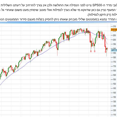
גם לגבי מדד ה-SP500 ציינו לפני הנפילה את החולשה ולכן אין צורך להרחיב על דעתנו 
המעוף נציין גם כאן שדווקא מי שלא נערך לנפילות אולי מוטב שימתין מעט משום שאחרי גל היר
לות (רק תיקון לנפילות).
 המדד נמצא במומנטום שלילי מובהק שאותו ניתן להסיק בקלות מעצם סידור הממוצעים הנעי