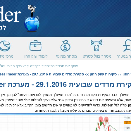
 במט"ח
מסחר בוול סטריט
מסחר ממונף
לימודי שוק ההון
מרכז מיד
שתף את חבריך בפייסבוק בדף זה
קבע כדף הבית
|
שלח
ההון
>>
סקירות שוק ההון
>> סקירת מדדים שבועית 29.1.2016 - מערכת Best Trader
ת מדדים שבועית 29.1.2016 - מערכת Best Trader
המעו"ף
- כבר בסקירות הקודמות ציינו כי: "
מדד המעו"ף
ממשיך להראות חולשה" לכן בכך אין ח
אר, אלא שהפעם אנו דווקא רוצים לציין שדווקא מי שלא נערך לנפילות אולי מוטב שימתין מע
ון עולה לגל הנפילות. כדאי להדגיש כי לא צפויים שיאים חדשים בזמן הקרוב אלא רק תיקון לנ
ות למצב החדש בשווקים שבהם כל עליה מנוצלת למכירת סחורה.