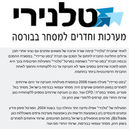
לאחר שחברת "טלנירי" קיימה שורה ארוכה של משאים ומתנים עם נציגי אתרי תוכן
גדולים החליטה החברה לחתום על הסכם עם חברת "בסט טריידר". במסגרת ההסכם
נכנסה חברת "בסט טריידר" כשותפה בפורטל "טלנירי" והפעילות הפיננסית ובכך היא
תמזג לתוכה שירותים נוספים אשר לא העניקה עד כה ללקוחותיה ותהפוך לאחת
החברות הדומיננטיות ביותר בתחומה.
"בסט טריידר" פעילה משנת 2008 ובמסגרת פעילותה העניקה עד היום שירותים
לסוחרים במגוון תחומים שעיקרם היה:
מסחר
עצמאי ב
בורסה
בישראל,
מסחר
ב
וול
סטריט
,
מסחר במט"ח
/
CFD
ועוד, כמו כן העניקה שירותים נוספים ללקוחותיה כגון:
שירות החזרי מס, קורסים ל
לימודי שוק ההון
וכו'.
הפעילות של "טלנירי" אפילו ותיקה יותר והחלה כבר בשנת 2004, הפורטל סיפק מידע
ונתונים פיננסיים (הן באמצעות חדשות והן באמצעות מערכות
גרפים
משוכללות כגון
BizTrade), פורומים מהפעילים בישראל בתחום הפיננסים, שרותי איתותים לסוחרים
ב
שוק ההון
,
מסחר
עצמאי בבורסות, שרותי החזרי מס ועוד.