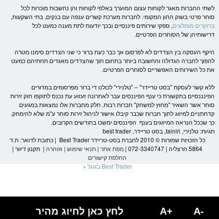
לשתי החברות מאגר לקוחות עצום המוערך באלפי לקוחות והן נחשבות מוכרות לכל
סוחר פרטי ב
שוק ההון
המקומי. לחברות מערכת קשרים ענפה עם בנקים, בתי
השקעות
,
ברוקרים מומלצים
, ספקי שירותים פיננסיים ובכך יודעות לתת מענה כמעט לכל
דרישותיהן של הסוחרים הפרטיים.
היקף העסקה בין הצדדים לא לפרסום אך כבר כעת ברור כי שני הצדדים סימנו מטרה
להפוך לחברה הגדולה והחשובה ביותר בתחום תוך שהצדדים מאגדים תחתיהם כמעט
את כל השירותים האפשריים לסוחרים הפרטיים.
ללא קשר לעסקת "בסט טריידר" – "טלנירי" לכולנו די ברור מפרסומים במדורים
הפינננסיים בתקשורת כי ענף הפיננסים עבר לאחרונה זעזוע עת נכנס לתוקפו חוק זירות
סוחר אשר השאיר "מחוץ למשחק" חברות רבות. חלק מחברות אלו נמצאות במגעים
קדחתניים למיזוג לתוך חברות שכבר קיבלו אישור לניהול זירות סוחר ע"מ שלא להימחק.
כך שככל הנראה המיזוגים בענף הפיננסים ימשכו בחודשים הקרובים.
תגיות: טלנירי, talniri, בסט טריידר, best trader
כל הזכויות שמורות © 2010 לחברת בסט-טריידר Best Trader | כתובת לדואר: ת.ד
5864 הרצליה | 072-3340747 |
מפת אתר
|
תנאי שימוש
|
אזהרה
|
תקנון דיוור
|
החלפת קישורים
Best Trader בגוגל +
A-
A+
לחץ כאן לחיוג מהיר
הגעת