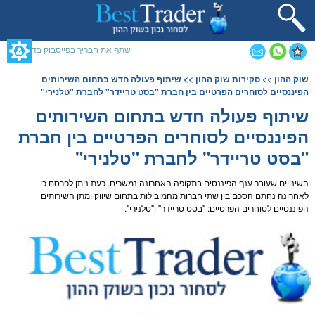
תחילתו
של
דף
אינטרנט,
שתף את חבריך בפייסבוק בדף זה
לחץ
אנטר
תוכן
שוק ההון
>>
סקירות שוק ההון
>> שיתוף פעולה חדש בתחום השירותים
כדי
מרכזי,
הפיננסיים לסוחרים הפרטיים בין חברת "בסט טריידר" לחברת "טלנירי"
לעבור
אפשרותך
לאזור
לחוץ
שיתוף פעולה חדש בתחום השירותים
תוכן
נטר
הפיננסיים לסוחרים הפרטיים בין חברת
מרכזי
די
דלג
"בסט טריידר" לחברת "טלנירי"
אזור
בא
השינויים שעובר ענף הפיננסים בתקופה האחרונה נמשכים. כעת ניתן לפרסם כי
לאחרונה נחתם הסכם בין שתי חברות מהמובילות בתחום שיווק ומתן השירותים
הפיננסיים לסוחרים הפרטיים: "בסט טריידר" ו"טלנירי".