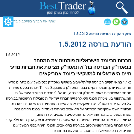
תחילתו
של
דף
אינטרנט,
שתף את חבריך בפייסבוק בדף זה
לחץ
אנטר
תוכן
שוק ההון
>> הודעת בורסה 1.5.2012
כדי
מרכזי,
לעבור
אפשרותך
הודעת בורסה 1.5.2012
לאזור
לחוץ
תוכן
נטר
1.5.2012
מרכזי
די
חברות הביומד הישראליות פותחות את ה
מסחר
דלג
ב
נאסד"ק
ה
בורסה
בת"א ו
נאסד"ק
מציגות את חברות מדעי
אזור
חיים הישראליות למשקיעי ביומד אמריקאים
בא
ב- 17 במאי תקיים ה
בורסה
של תל-אביב בשיתוף
נאסד"ק
כנס משקיעים בתחום מדעי
החיים בניו-יורק. הכנס יתקיים בבניין
נאסד"ק
ב Times Square ויפתח בטקס פתיחת
מסחר
בהשתתפות ראשי
נאסד"ק
וה
בורסה
, ומנהלי 9 חברות הביומד הישראליות
המשתתפות בו. מטרת הכנס היא להפגיש חברות ישראליות מובילות הרשומות ב
בורסה
של תל-אביב וב
נאסד"ק
, עם משקיעים אמריקאיים המתמחים במדעי החיים. זהו כנס
הביומד השני שמקיימת ה
בורסה
על תל-אביב בשיתוף
נאסד"ק
. בכנס הקודם נכחו
עשרות משקיעי ביומד אמריקאיים ואנליסטים המכסים את התחום.
הביומד הינו אחד התחומים הצומחים והמאתגרים בתעשייה וב
שוק ההון
הישראלי. קרוב
ל-60 חברות ביומד רשומות כיום ב
בורסה
בתל-אביב. הכנס יחשוף בפני המשקיעים
הזרים את הפוטנציאל הרב הטמון בהשקעה בתחום זה.