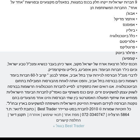
9 חברות ישראליות ייקחו חלק בכנס במצגות, בפאנלים מקצועיים ובפגישות "אחד על
אחד". החברות המשתתפות הן:
•
אבוג'ן
•
איתמר מדיקל
•
אפוסנס
•
ביוליין
•
כלל ביוטכנולוגיה
•
פלוריסטם
•
פרוטליקס
•
פרולור ביוטק
•
קומפיוג'ן
הכנס יכלול הרצאת אורח של ישראל מקוב, אשר כיהן בעבר כנשיא ומנכ"ל
טבע
ישראל,
וכיום כיו"ר חברות הביומד: גיוון אימג'ינג, ביולייט ומיקרומדיק.
לדברי מנכ"ל
הבורסה לניירות ערך
בתל אביב, אסתר לבנון: " קרוב ל-60 חברות ביומד
רשומות כיום ב
בורסה
בתל אביב, והפכו אותה לאחת מהבורסות המובילות בתחום
הביוטכנולוגיה. אנו רואים זאת כתפקידנו לסייע לחברות הטכנולוגיה הרשומות ב
בורסה
לשווק עצמן למשקיעים זרים. קיום כנס משותף עם
נאסד"ק
לחברות הביומד הישראליות
ממחיש את שיתוף הפעולה האסטרטגי בין שתי הבורסות והינו אחד מהצעדים בהם
נוקטת ה
בורסה
לקידום תעשיית ההייטק הישראלית וחשיפתה למשקיעים בארץ ובחו"ל".
כל הזכויות שמורות © 2010 לחברת בסט-טריידר Best Trader | כתובת לדואר: ת.ד
5864 הרצליה | 072-3340747 |
מפת אתר
|
תנאי שימוש
|
אזהרה
|
תקנון דיוור
|
החלפת קישורים
Best Trader בגוגל +