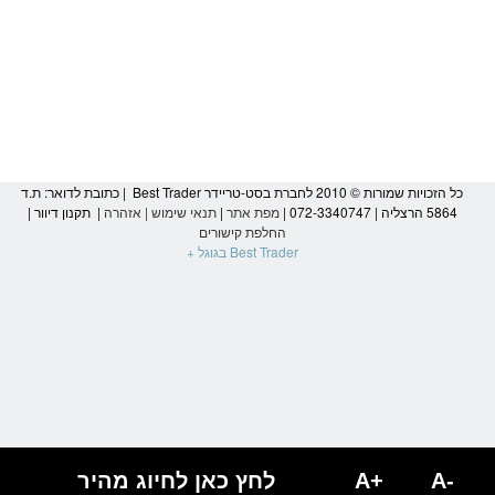
כל הזכויות שמורות © 2010 לחברת בסט-טריידר Best Trader | כתובת לדואר: ת.ד
5864 הרצליה | 072-3340747 |
מפת אתר
|
תנאי שימוש
|
אזהרה
|
תקנון דיוור
|
החלפת קישורים
Best Trader בגוגל +
הגעת
לסוף
דף:
ספקולציה
-
Best
A-
A+
לחץ כאן לחיוג מהיר
Trader