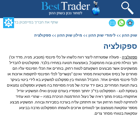
תחילתו
של
דף
אינטרנט,
שתף את חבריך בפייסבוק בדף זה
לחץ
אנטר
תוכן
שוק ההון
>>
לימודי שוק ההון
>>
מילון שוק ההון
>> ספקולציה
כדי
מרכזי,
לעבור
אפשרותך
ספקולציה
לאזור
לחוץ
תוכן
נטר
ספקולציה
- פעולה שמטרתה ליצור רווח כלשהו על כלי פיננסי (מ
טבע
,
מניה
, מדד וכו')
מרכזי
די
תוך נטילת סיכון גבוה מהמקובל, באמצעות תנועה במחירו בלבד. ספקולנטים להבדיל
דלג
ממשקיעים אשר מבצעים השקעתם לטווח רחוק, בוחרים את הכלי הפיננסי עליו הם
אזור
סוחרים על בסיס אסטרטגיות
מסחר
ואינם "נקשרים" לכלי הפיננסי לתקופות ארוכות או
בא
לכלי פיננסי מסויים אחד. ההבדל המהותי בין ספקולנט למשקיע בא לידי ביטוי בעיקר
בעת תנועת המחירים; באם ירד ערכה של
מניה
מסויימת בה משקיע וספקולנט נמצאים
בעסקת לונג - הספקולנט בד"כ יחתוך הפסדיו בעודם קטנים ואילו המשקיע יגדיל
אחזקותיו ב
מניה
מתוך ראיה של ניצול ההזדמנות הניכרת בפניו – שהרי הוא עתיד
להחזיקה לטווח הרחוק ועד אז תיתתכן עליה בערכה בסבירות גבוהה. המשקיע מבצע
מספר עסקאות מצומצם אך לטווחים ארוכים ולעומתו הספקולנט מרבה בביצוע
עסקאות בטווחי
מסחר
צרים.