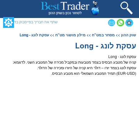
תחילתו
של
דף
אינטרנט,
שתף את חבריך בפייסבוק בדף זה
לחץ
אנטר
תוכן
שוק ההון
>>
מסחר במט"ח
>>
מילון מושגי מט"ח
>> עסקת לונג - Long
כדי
מרכזי,
לעבור
אפשרותך
עסקת לונג - Long
לאזור
לחוץ
תוכן
נטר
עסקת לונג - Long
מרכזי
די
קניה של מ
טבע
הבסיס בצמד מטבעות ובמקביל מכירה של המ
טבע
השני. לדוגמא:
דלג
עסקת לונג בצמד
יורו
–
דולר
היא קניה של ה
יורו
ומכירה של ה
דולר
.
אזור
(EUR-USD) תמיד המ
טבע
השמאלי הוא מ
טבע
הבסיס.
בא