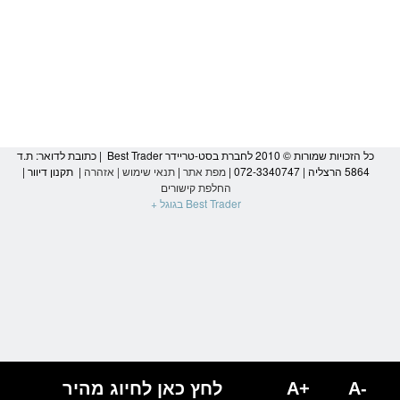
כל הזכויות שמורות © 2010 לחברת בסט-טריידר Best Trader | כתובת לדואר: ת.ד
5864 הרצליה | 072-3340747 |
מפת אתר
|
תנאי שימוש
|
אזהרה
|
תקנון דיוור
|
החלפת קישורים
Best Trader בגוגל +
הגעת
לסוף
דף:
עסקת
לונג
-
A-
A+
לחץ כאן לחיוג מהיר
Long