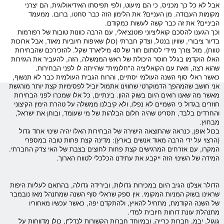
אבל לא כל כך מכניס, כי הם מיעוט, ולפי תפיסתו האידיאולוגית, הם יצרני
מקומות העבודה. מן העניים? את הלימון הזה כבר סחטו, ברובו. ממעמד
הביניים? את זה כבר קשה לעשות כמקודם.
וכך הגענו להסכם קואליציוני פוטנציאלי, עם הרבה כוונות טובות של רפורמות
בדיור ציבורי, שוויון בנטל, וצדק חברתי (כולן שאיפות חיוביות מאוד, אבל ארוכות
טווח), מול צורך מיידי לסתום חור של 40 מיליארד
שקל
. להזכירכם שהבחירות
האלו הוקדמו בגלל חוסר היכולת של ראש הממשלה, הזה, להעביר את הגזירות
שהוא רצה, וזאת עם הקואליציה ה"חלומית" שהייתה לו לפני הבחירות.
כאשר ראלי סוף השנה העולמי יסתיים, והרוח הגבית העולמית כבר לא תנשוף,
אני חושב שהמהפך הדמוקרטי שחווינו אתמול יוביל לפסימיות קצת יותר מורגשת
מאשר מה שאנו רואים היום ב
שוק ההון
. בינתיים, כל אלו שמכרו לפני הבחירות
חוזרים בגדול כי השמיים לא נפלו, ולא קיבלנו ממשלה על טהרת הימין הקיצוני
והחרדים בלבד, תסריט שהיה חלום הבלהות של מי שעומד, ובוחן את ישראל,
מבחוץ.
בכול אופן, כנראה שהתוצאה הישירה של הבחירות האלו יהיה שינוי אחד גדול
(הרצוי על ידי הרבה מאוד אנשים בארץ): מדינה קצת פחות טובה במספרי
המקרו, עם אזרחים המרגישים קצת פחות לחוצים בצבת של האי צדק החברתי.
המידה של השינוי הזה ייקבע את עתידנו הכלכלי לטווח הארוך.
ה
דולר
אצלנו הגיב היום במכירות גדולות, ובירידה גדולה, בהתאם לעליות היפות
שראינו בשוק ה
מניות
המקומי. אין ספק שראלי סוף השנה שמתנהל מאז נובמבר
של השנה הקודמת, מתחיל להאיץ, ולהתקדם יפה, כאשר עכשיו מאחוריו
מתנהלת עונת דוחות חיובית למדי.
גוגול, יבמ, חברות כרייה, ובמיוחד חברות הקשורות לנדל"ן, כולן מדווחות על