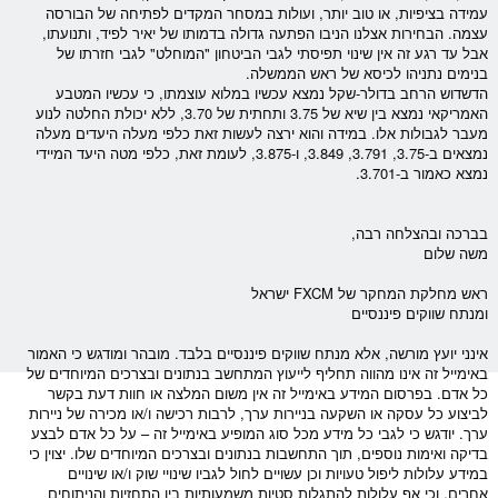
עמידה בציפיות, או טוב יותר, ועולות ב
מסחר
המקדים לפתיחה של ה
בורסה
עצמה. הבחירות אצלנו הניבו הפתעה גדולה בדמותו של יאיר לפיד, ותנועתו,
אבל עד רגע זה אין שינוי תפיסתי לגבי הביטחון "המוחלט" לגבי חזרתו של
בנימים נתניהו לכיסא של ראש הממשלה.
הדשדוש הרחב ב
דולר
-
שקל
נמצא עכשיו במלוא עוצמתו, כי עכשיו המ
טבע
האמריקאי נמצא בין שיא של 3.75 ותחתית של 3.70, ללא יכולת החלטה לנוע
מעבר לגבולות אלו. במידה והוא ירצה לעשות זאת כלפי מעלה היעדים מעלה
נמצאים ב-3.75, 3.791, 3.849, ו-3.875, לעומת זאת, כלפי מטה היעד המיידי
נמצא כאמור ב-3.701.
בברכה ובהצלחה רבה,
משה שלום
ראש מחלקת המחקר של
FXCM
ישראל
ומנתח שווקים פיננסיים
אינני יועץ מורשה, אלא מנתח שווקים פיננסיים בלבד. מובהר ומודגש כי האמור
באימייל זה אינו מהווה תחליף לייעוץ המתחשב בנתונים ובצרכים המיוחדים של
כל אדם. בפרסום המידע באימייל זה אין משום המלצה או חוות דעת בקשר
לביצוע כל עסקה או השקעה ב
ניירות ערך
, לרבות רכישה ו/או מכירה של
ניירות
ערך
. יודגש כי לגבי כל מידע מכל סוג המופיע באימייל זה – על כל אדם לבצע
בדיקה ואימות נוספים, תוך התחשבות בנתונים ובצרכים המיוחדים שלו. יצוין כי
במידע עלולות ליפול טעויות וכן עשויים לחול לגביו שינויי שוק ו/או שינויים
אחרים, וכי אף עלולות להתגלות סטיות משמעותיות בין התחזיות והניתוחים