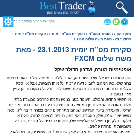
תחילתו
של
דף
אינטרנט,
שתף את חבריך בפייסבוק בדף זה
לחץ
אנטר
תוכן
שוק ההון
>>
מסחר במט"ח
>>
סקירת מט"ח יומית
>> סקירת מט"ח יומית
כדי
מרכזי,
23.1.2013 - מאת משה שלום FXCM
לעבור
אפשרותך
לאזור
לחוץ
סקירת מט"ח יומית 23.1.2013 - מאת
תוכן
נטר
משה שלום FXCM
מרכזי
די
דלג
אזור
אופטימיות מוזרה, ועדכון ה
דולר
-
שקל
בא
שוק ה
מניות
הישראלי עולה היום חזק, אחרי לילה די מפתיע של תוצאות בחירות.
ברור שלא כאן המקום להביע דעה ערכית על אותן תוצאות, אבל אין ספק
שעליות ב
בורסה
, במידה והן מבטאות משהו לגבי הכלכלה מקומית, הן עניין
מוזר במקצת.
מן הקושי החדש, והבולט, העומד בפני בנימין נתניהו להרכיב ממשלה בלתי
תלויה בגורמים המגיעים מן המחאה החברתית, נובע דבר אחד ברור: מדיניות
הריסון, והעמידה ביעדי הגירעון, שניהם מתרחקים להם בצורה די בהולה. עכשיו,
כאשר יאיר, ש"ס, שלי, האגודה, ואף בנט, חייבים לכאורה להיות, כולם או
חלקם, חלק מן הפאזל הקואליציוני שלו, יכולתו להכביד על הציבור, בצורה
משמעותית, פחתה פלאים.
ומאיפה הוא ייקח מיסים, וממי הוא יקצץ שירותים? מן העשירים, זה פופולארי,