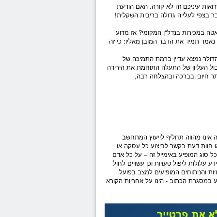
ואות עיניכם זה לא קורה. האם הודעת
ר בצפי לעלייה גדולה ב
ריבית
השקלית!
טה במכירות בנדל"ן המקומי? אז מדוע
נאמר תמיד את הדבר המובן מאליו: כי זה
דולר
נמצא עדיין ברמת התמיכה של
לא ימשיך משם ל-3.705. חצייה מעלה של הגבול העליון של התעלה התוחמת את הירידה
זה אינו מהווה תחליף לייעוץ המתחשב
ו חוות דעת בקשר לביצוע כל עסקה או
מכל סוג המופיע באימייל זה – על כל אדם
ע עלולות ליפול טעויות וכן עשויים לחול
זיות והניתוחים המופיעים למצב בפועל.
ע במסגרת הכתוב - הינו על אחריות הקורא