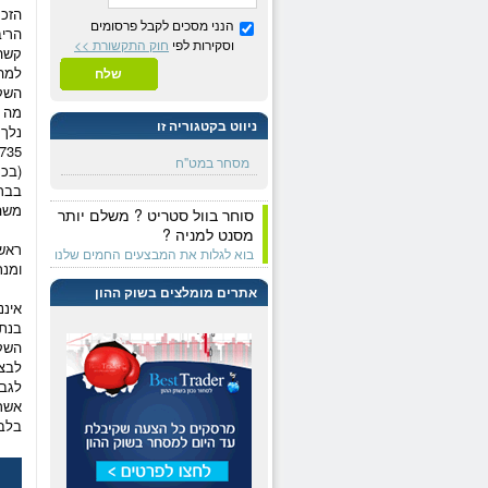
הזכר
הנני מסכים לקבל פרסומים
ה
רי
וסקירות לפי
חוק התקשורת >>
קשה 
למה
שלח
ה
שק
מה ש
ניווט בקטגוריה זו
נלך,
מסחר במט"ח
(בכחול בגרף)
בבר
משה
סוחר בוול סטריט ? משלם יותר
מסנט למניה ?
ראש
בוא לגלות את המבצעים החמים שלנו
ומנת
אתרים מומלצים בשוק ההון
איננ
בנתו
השק
לבצע
לגבי
אשר 
בלב