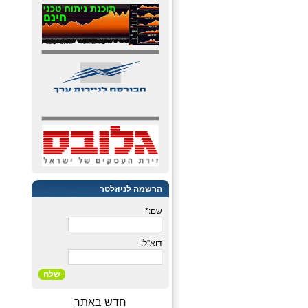
הרשמה לניוזלטר
שם:*
דוא"ל:
שלח
חדש באתר