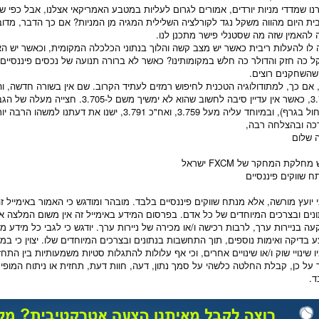
נו שמדדי
מניות
יורדים, אמורים לגרום לעליות במ
טבע
האמריקאי אצלנו, אבל כפי שר
בית
היום מהווה מ
שקל
נגד לקורלציה השלילית המגיה מן ה
מניות
? אם כך הדבר, מדוב
להאמין שזה מה שסטנלי פישר מתכנן לנו.
 לו להעלות
ריבית
כאשר יש מצב קשה והלוך בנתוני הכלכלה המקומית, וכאשר יש הא
ל
כה חזק וה
דולר
כה חלש במקומותינו? כאשר לא ברורה תנועה של נכסים פיננסיים 
השחקנים רוצים.
 אם כך, למתודולוגיה הטכנית לחיפוש רמזים לעתיד הקרוב. שם אין בשורה חדשה, וה
3.735, כאשר אין עדיין סיבה לחשוב שהוא 
, ובמיוחד עליה מעל 3.759, ואח"כ 3.791, ישנו את דעתנו למשהו הרבה יותר חיובי.בברכה ובהצלחה רבה,
כה ובהצלחה רבה,
 שלום
 מחלקת המחקר של
FXCM
ישראל
ח שווקים פיננסיים
י יועץ מורשה, אלא מנתח שווקים פיננסיים בלבד. מובהר ומודגש כי האמור באימייל 
נים ובצרכים המיוחדים של כל אדם. בפרסום המידע באימייל זה אין משום המלצה א
עה ב
ניירות ערך
, לרבות רכישה ו/או מכירה של
ניירות ערך
. יודגש כי לגבי כל מידע 
 בדיקה ואימות נוספים, תוך התחשבות בנתונים ובצרכים המיוחדים שלו. יצוין כי במיד
ו שינויי שוק ו/או שינויים אחרים, וכי אף עלולות להתגלות סטיות משמעותיות בין התח
על כן, קבלת החלטה כלשהי על סמך נתון, דעה, חוות דעת, תחזית או ניתוח המופי
ד.