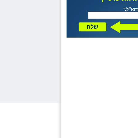
דוא"ל:*
שלח