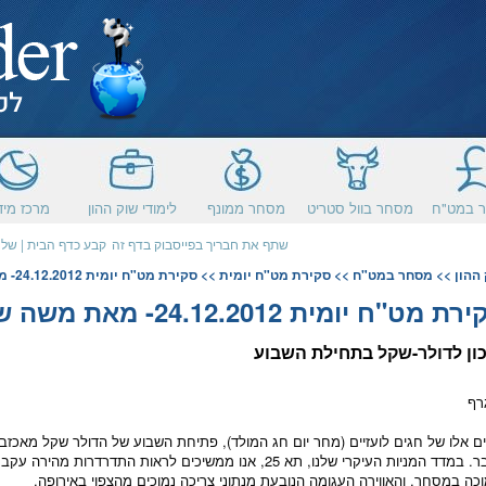
 במט"ח
מסחר בוול סטריט
מסחר ממונף
לימודי שוק ההון
מרכז מיד
שתף את חבריך בפייסבוק בדף זה
קבע כדף הבית
|
שלח
ההון
>>
מסחר במט"ח
>>
סקירת מט"ח יומית
>> סקירת מט"ח יומית 24.12.2012- מאת משה שלום FXCM
 מט"ח יומית 24.12.2012- מאת משה שלום FXCM
ון ל
דולר
-
שקל
בתחילת השבוע
ם אלו של חגים לועזיים (מחר יום חג המולד), פתיחת השבוע של ה
דולר
שקל
מאכזב ב
ר. במדד ה
מניות
העיקרי שלנו, תא 25, אנו ממשיכים לראות התדרדרות מהי
כה ב
מסחר
, והאווירה העגומה הנובעת מנתוני צריכה נמוכים מהצפוי באירופה.