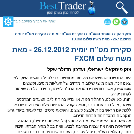
תחילתו
של
דף
אינטרנט,
שתף את חבריך בפייסבוק בדף זה
לחץ
אנטר
תוכן
שוק ההון
>>
מסחר במט"ח
>>
סקירת מט"ח יומית
>> סקירת מט"ח יומית
כדי
מרכזי,
26.12.2012 - מאת משה שלום FXCM
לעבור
אפשרותך
לאזור
לחוץ
סקירת מט"ח יומית 26.12.2012 - מאת
תוכן
נטר
משה שלום FXCM
מרכזי
די
דלג
אזור
צוק פיסקאלי ישראלי, ועדכון ה
דולר
-
שקל
בא
היום התבשרנו שהנשיא אובמה חזר מחופשתו כדי לטפל בסוגיית הצוק. למי
שאינו זוכר, הצוק מייצג שילוב די מדהים של העלאות מיסים, וקיצוצים
אוטומטיים, אשר בוודאות יכניסו את ארה"ב למיתון, במידה וכל מה שאמור
לקרות יקרה.
והנה, כאן אצלנו, התהליך הפוך. אין עדיין בהירות לגבי הצעדים המרסנים
עצמם, אבל דבר אחד ברור, והוא שקובעי המדיניות שלנו משוכנעים שכדאי
ללכת עם הראש בקיר, ולבצע קיצוצים, והעלאת מיסים, כדי לעמוד ביעדי גרעון
הנקבעים במסדרונות חברות הדירוג.
מה שההנהגה האמריקאית מנסה למנוע (בלי הצלחה בינתיים), ההנהגה
הישראלית רואה את עצמה מחויבת לבצע, וזאת בכול מחיר חברתי. קיצוץ
רוחבי, העלאת מע"מ, ביטול פטורים, העברת שירותים חברתיים נוספים