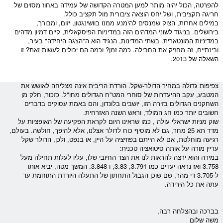
להפרטה, הכול יהיה מותר למען המטרה הקדושה של עמידה באחוז מסוים של
חריגה תקציבית, ושל יחס הוצאה ציבורית מול תקציב כולל.
במילים אחרות, הצוק שמנסים להימנע ממנו בוושינגטון, יזום, ומבורך,
בירושלים. בניגוד לשוני המדהים הזה במדיניות הפיסקאלית, קיים דמיון מדהים
במדיניות המונטארית. בשתי המדינות, הנגיד הוא ה"הצגה היחידה" בעיר,
ובינתיים, זה מחזיק את החבילה. כמה זמן? וכמה הם יכולים לעשות זאת? זו
השאלה של 2013.
צפיפות גדולה במחיר ה
דולר
-
שקל
. הורדת ה
ריבית
אינה מצליחה לאושש את
המ
טבע
, עקב ההיעדרות של סוחרי ה
מט"ח
הגדולים מחו"ל. כזכור, חלק מן
השחקנים הגדולים בזירה הזו, יושבים בלונדון, והם באמת עסוקים בדברים
חשובים יותר כמו חג המולד, וראש השנה האזרחית.
שוק
מניות
ישראלי עולה , כמו שראינו היום לקראת הפקיעה של ה
אופציות
על
מדד תא 25 מחר, גם לא מוסיף כוח ל
דולר
אצלנו, אלא להיפך, חולשה. בעולם,
רגיעה מוחלטת, אם לא הייתם בפוזיציה על היין, או בנפט, ולכן, ה
דולר
שקל
עדיין מורה על אותה סיטואציה טכנית:
במידה והוא ירצה להראות לנו את הצד החיובי שלו, עליו לעלות תחילה מעל
3.758 ואז נראה יעדים כמו 3.791, 3.83, ו-3.848. המשך מטה, יביא אותו
ל-3.705 די מהר, שם שוכן הגבול התחתון של התעלה היורדת התוחמת עד
עתה את כל הירידה.
בברכה ובהצלחה רבה,
משה שלום