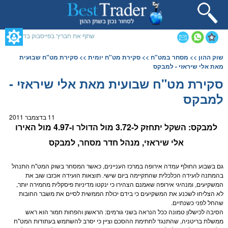
תחילתו
של
דף
אינטרנט,
שתף את חבריך בפייסבוק בדף זה
לחץ
אנטר
תוכן
שוק ההון
>>
מסחר במט"ח
>>
סקירת מט"ח יומית
>> סקירת מט"ח שבועית
כדי
מרכזי,
מאת אלי שיראזי - למבקס
לעבור
אפשרותך
לאזור
לחוץ
סקירת מט"ח שבועית מאת אלי שיראזי -
תוכן
נטר
למבקס
מרכזי
די
דלג
אזור
11 בדצמבר 2011
בא
למבקס: ה
שקל
יתחזק ל-3.72 מול ה
דולר
ו-4.97 מול האירו
אלי שיראזי, מנהל חדר
מסחר
, למבקס
גם בשבוע החולף עמדה אירופה במרכז העניינים, כאשר ה
מסחר
בשוק ה
מט"ח
התנהל
בהמתנה לועידה הכלכלית שהתקיימה ביום שישי. תוצאות הועידה אכזבו שוב את
המשקיעים, ומנהיגי אירופה שאמנם הצהירו כי ינקטו מדיניות פיסקלית מחמירה יותר,
לא הצליחו לשכנע את המשקיעים כי בידם יכולת הממשית לסיים את משבר החובות
שהחל לפני כשנתיים.
הסיבה לכישלון טמונה ככל הנראה בשני גורמים: הראשון והפחות חמור הוא ראש
ממשלת בריטניה, שהתנגד לחתימת ההסכם וציין כי יסרב להשתמש בעתודות ה
מט"ח