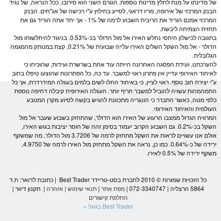
של מדינתו על מנת לחלץ מדינות נוספות. הגורם השני הוא סירובו, ככל הנראה, של נגיד
הבנק המרכזי של אירופה, מריו דראגי, לסייע בחילוץ ע"י רכישה של אג"חים. הבנק
המרכזי אמנם הוריד את ה
ריבית
השבוע לרמה של 1% - אך יחד אתה הוריד גם את
תחזית הצמיחה ליבשת.
בתגובה לכישלון היחסי נחלש האירו אל מול ה
דולר
בכ-0.53%. בניגוד להיחלשותו מול
ה
דולר
- אל מול ה
שקל
השלים האירו עלייה שבועית של 0.21%, קצת במנותק מהמגמה
הגלובלית.
להערכתנו, ועידת הפסגה האחרונה הייתה עוד אחת בשרשרת ועידות, שהוכיחו כי
לאיחוד האירופי עדיין אין פתרון ראוי למשבר. עד כה, כל הפתרונות שהוצעו טיפלו בחוב
ע"י יצירת חוב נוסף. ראוי לציין, כי באיחוד החלו לשים בלמים בעגלה המידרדרת, אך כל
התמהמהות עשויה להוביל למשבר חריף יותר. העגלה האירופית קיבלה דחיפה נוספת
כלפי מטה, כאשר התברר כי הונגריה מתכוונת להגיש בקשה לסיוע מקרן המ
טבע
העולמית והאיחוד האירופי.
המרוויח הגדול ממצבו הרעוע של האירו הוא ה
דולר
, שהתחזק בשבוע שעבר אל מול
ה
שקל
בכ-0.2%. גם השבוע הקרוב יעמוד בסימן זהה של חוסר יציבות בגוש האירו,
אולם אנו עשויים לראות את ה
שקל
מתחזק לרמה של 3.7206 מול ה
דולר
, מה שמשקף
ירידה של כ-0.64%. כמו כן, נראה את ה
שקל
מתחזק מול האירו לרמה של 4.9750,
משקף ירידה של 0.5% לאירו.
כל הזכויות שמורות © 2010 לחברת בסט-טריידר Best Trader | כתובת לדואר: ת.ד
5864 הרצליה | 072-3340747 |
מפת אתר
|
תנאי שימוש
|
אזהרה
|
תקנון דיוור
|
החלפת קישורים
Best Trader בגוגל +