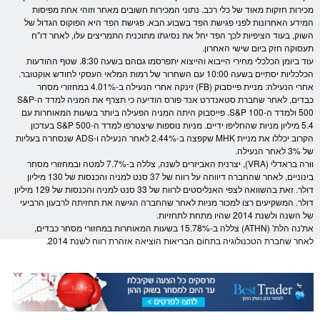
מכירות חזקות מאוד של כלי רכב. נתוני המכירות חשובים מאחר וזוהי אחת מפיסות
המידע האחרונות לפני פגישת הפד בשבוע הבא. פגישת הפד היא הפוקוס הגדול של
השוק, בעוד הציפיות לכך הפד יחל את נסיגתו מתוכנית התמריצים עלו, לאחר דו"ח
תעסוקה חזק ביום שישי האחרון.
עוד ביומן הכלכלי מחירי הייבוא והייצוא יתפרסמו גםהם בשעה 8:30. שטף ההודעות
הכלכליות יסתיים בשעה 10:00 עם השחרור של רמות המלאי העסקי לחודש אוקטובר.
אחרי הנעילה: מניית פייסבוק (FB) זינקה אחרי הנעילה ב-4.01% במחזורי
מסחר
כבדים, לאחר שחברת סטאנדרט אנד פורס הודיעה כי תצרף את ה
מניה
למדד ה-
S&P
500
ולמדד ה-S&P 100. פייסבוק היתה ה
מניה
הפעילה ביותר בשעות המאוחרות עם
5.4 מיליון
מניות
שהחליפו ידיים.
מניות
נוספות שיצטרפו למדד ה-
S&P 500
בעדכון
הקרוב יכללו את מניית MHK שקפצה ב-2.44% לאחר הנעילה ו-ADS שנסחרה בעליות
של 3% לאחר הנעילה.
וורה בראדלי (VRA), יצרנית האביזרים לשנה, צללה ב-7.7% למטה ובמחזורי
מסחר
בינוניים, לאחר שהחברה דיווחה על רווח של 37 סנט ל
מניה
והכנסות של 130 מיליון
דולר
. זאת בהשוואה לצפי האנליסטים לרווח של 33 סנט ל
מניה
והכנסות של 129 מיליון
דולר
. המשקיעים רצו למכור
מניות
לאחר שהחברה הגישה את תחזיתה לרבעון הרביעי
של השנה ולשנת 2014 שהיו מתחת לתחזיות.
את'נה הלת' (ATHN) צללה ב-15.78% בשעות המאוחרות במחזורי
מסחר
כבדים,
לאחר שחברת הטכנולוגיה בתחום הבריאות הוציאה אזהרת רווח לשנת 2014.