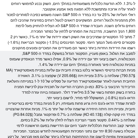
ל-1.3%. ללא הודעות כלכליות משמעותיות במהלך היום, השוק נכנע למימושי רווחים
לאחר עליה ארוכה ומתמשכת ללא הפוגה מאז אמצע אוקטובר.
ראלי העליות של 25% עד כה במדד ה-
S&P 500
השנה משמש כסיבה לסוחרים למכור
חלק מה
מניות
ולנעול רווחים. המשקיעים דואגים לנעול רווחים בפוזיציות שהניבו להם
רווחים גדולים השנה. העבודה שמדד ה-
S&P 500
לא הצליח להחזיק מעל לרמת
1,800 הנק' החשובה, מדרבנת את הסוחרים ללחוץ על כפתור המכירה.
7 מתוך 10 הסקטורים שמרכיבים את השוק רשמו ירידות של יותר מ-1%, כאשר רק 2
סקטורים סיימו מעל הנמוך היומי. סקטור הפיננסים (1.5%-) וסקטור הבריאות (1.6%-)
רשמו את הירידות החדות ביותר כאשר הם מעודדים את המוכרים ומונעים מהקונים
לסובב את הגלגל. באופן מעניין, הסקטור הגדול במשקלו במדד ה-
S&P 500
,
הטכנולוגיה, רשם ביצועי יתר עם ירידה של 0.9%, אפילו כאשר מדד הנאסדק שעמוס
ב
מניות
טכנולוגיה פיגר מאחורה במהלך היום עם ירידה של 1.4%.
מניות
חברות כרטיסי האשראי בלטו בצורה חיובית עם עליות במניית מאסטרקארד (MA
790.57$) שעלתה ב-3.5% ומניית ויזה (V 205.66$) שקפצה ב-3.1%. האווירה
החיובית הגיעה לאחר שמאסטרקארד הודיעה על ספליט של 10 ל-1 במנייתה והעלאת
הדיבידנד הרבעוני ב-83%. כמו-כן החברה הודיעה על תוכנית ענק לרכישת ה
מניה
בחזרה בשוק הפתוח בשווי של 3.5 מיליארד
דולר
. העוצמה בויזה עזרה למדד
הדאו-ג'ונס (0.8%-), המשוקלל לפי מחיר, לרשום ביצועי יתר.
למרות שמדד הדאו-ג'ונס היה גרוע פחות מעמיתיו, רק 5
מניות
במדד סיימו בטריטוריה
חיובית, ומניית ויזה היתה היחידה שרשמה עליה של יותר מ-1%.
מניות
אחרות שהצטיינו
במדד היו קוקה-קולה (KO 40.13$) שעלתה ב-0.7% ופרוקטור גמבל (PG 84.02$)
שעלתה ב-0.44%. סקטור מוצרי הצריכה הצליח לחלץ עליות של 0.2% בסיום.
חמישי: קצב ההודעות הכלכליות יתגבר היום עם הדרישות בפעם הראשונה לדמי
אבטלה בשעה 8:30 יחד עם נתוני המכירות הקמעונאיות לחודש נובמבר. המכירות
הקמעונאיות צפויות לרשום את ההתחזקות הגדולה ביותר שלהם מאז פברואר, על רקע