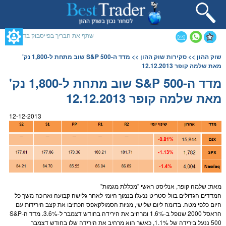
תחילתו
של
דף
אינטרנט,
שתף את חבריך בפייסבוק בדף זה
לחץ
אנטר
תוכן
שוק ההון
>>
סקירות שוק ההון
>> מדד ה-S&P 500 שוב מתחת ל-1,800 נק'
כדי
מרכזי,
מאת שלמה קופר 12.12.2013
לעבור
אפשרותך
לאזור
לחוץ
מדד ה-S&P 500 שוב מתחת ל-1,800 נק'
תוכן
נטר
מאת שלמה קופר 12.12.2013
מרכזי
די
דלג
אזור
12-12-2013
בא
מאת: שלמה קופר, אנליסט ראשי "מכללת
מגמות
"
המדדים הגדולים בוול-סטריט ננעלו בנמוך היומי לאחר גלישה קבועה וארוכה משך כל
היום כלפי מטה. בדומה ליום שלישי,
מניות
הסמולקאפס הכתיבו את קצב הירידות עם
הראסל 2000 שנופל ב-1.6% ומרחיב את הירידה בחודש דצמבר ל-3.6%. מדד ה-
S&P
500
ננעל בירידה של 1.1%, כאשר הוא מרחיב את הירידה שלו בחודש דצמבר