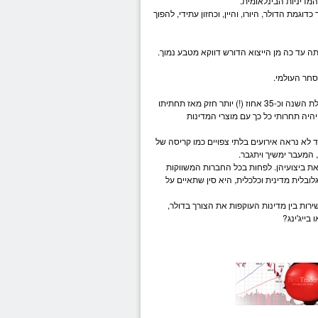
מדיניות הבינלאומית.
 כדוגמת ה
דולר
, ה
יורו
, והיין, וכחזון עתידי, להפוך
ה עד כה מן הייצוא הדורש דווקא מ
טבע
נמוך.
סחר העולמי.
כל האמור כבר קורה, ולמעשה היוהאן עולה בצורה הדרגתית כבר תקופה. הוא 2% חזק יותר מתחילת השנה וכ-35 אחוז (!) יותר חזק מאז תחתיתו
א יהיה תחרותי כל כך עם מוצרי המדינות
 לא נראה אירועים בלתי צפויים כמו קריסה של
 המעבר ימשיך ויתגבר.
ת ביצועיהן. לפחות בכל החברות המשווקות
לובלית מדינית וכלכלית, היא סין שתאיים על
ישירות בין מדינות העוקפות את הצורך ב
דולר
,
 בייג'ינג?