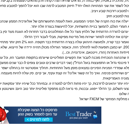
ית, מהלכיה באסיה, ואף במזה"ת, מראים שהיא רוצה לקחת חלק מתאים לעוצמתה בקביעת ה
כול לשפר את שני המהויות האלו יחד? חיזוק המ
טבע
לרמה שבו הוא יוכל להפוך למ
טבע
סחיר
 למ
טבע
רזרבות קובע ויציב.
נות למ
טבע
חזק:
יעלה את כוח הקניה של הסיני הממוצע, וזאת לעומת התעשרותם של אוליגרכית הממון שנהנת
א חומרי הגלם, להמשך בניית התשתיות, יוכל להיעשות בצורה זולה יותר.
יגרום להורדה הדרגתית של הלחץ מצד כל אלו המתלוננים בדבר תחרות לא הוגנת מצד סין ב
יקדם את יכולתה לסחור ישירות מול מדינות מפיקות, מבלי לעבור דרך ה
דולר
.
ב-2005. יש כמובן תופעות לוואי לתהליך הזה, וכאמור הגדולה מכולן תהיה ירידה של הייצוא, של
תיות האחרות (הודו, וייטנאם, אינדונזיה, וכו...).
 שהנהגה הנוכחית מוכנה לעבור את הקשיים הפוליטיים שייגרמו בתקופת המעבר הזו, וכל עוד
 פיננסי גדול או התפוצצות בועל הנדל"ן (שני דברים שרבים וטובים צופים לו כבר שנים ממש),
פלא שמדדי ה
מניות
הסיניים נמצאים מזמן מעל התחתיות. תהליך אסטרטגי זה בהחלט ישפר א
ים ושירותים פנימה. ואיך כל זה קשור אלינו? זה קצת עקיף, אך קיים. סין עולה להיות מעצמה ג
וניה האמריקאית.
יהיו יותר יוהאנים לרזרבות, כך יהיו פחות דולרים למטרה זו. ובמיוחד ככל שיהיו יותר עסקאות 
עי תשלום, כך ה
דולר
ייפגע. ובכנות, מי נראה לכם מתפקד פוליטית יותר טוב היום: וושינגטון או
 שלום
 מחלקת המחקר של
FXCM
ישראל