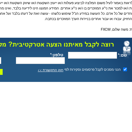
לראות באמור לעיל משום המלצה לביצוע פעולות ו/או ייעוץ
השקעות
ו/או שיווק
השקעות
ו/או יי
ת ו/או למכור את ני"ע המוזכרים בו ו/או ני"ע אחרים. המידע המוצג הינו לידיעה בלבד, ואינו 
חדים של כל אדם. כל העושה במידע הנ"ל שימוש כלשהו - עושה זאת על דעתו בלבד ועל אחריות
החזיק, עבורו או עבור אחרים בניירות הערך המוזכרים בכתבה.
ת:
משה שלום
,
FXCM
טלפון:*
שם:*
הנני מסכים לקבל פרסומים וסקירות לפי
חוק התקשורת >>