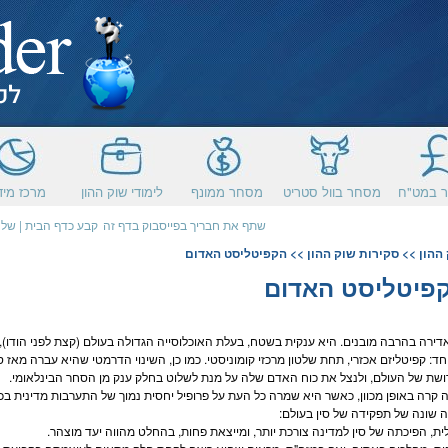
 במט"ח
מסחר בוול סטריט
מסחר ממונף
לימודי שוק ההון
מרכז מיד
שתף את חבריך בפייסבוק בדף זה
קבע כדף הבית
|
שלח
ההון
>>
סקירות שוק ההון
>> הקפיטליסט האדום
פיטליסט האדום
אדירה בהרבה מובנים. היא ענקית בשטח, בעלת האוכלוסייה הגדולה בעולם (קצת לפני הודו),
חד: קפיטליזם אכזרי, תחת שלטון מרכזי קומוניסטי. כמו כן, השינוי הדרמטי שהיא עברה מאז
שת של העולם, ולנצל את כוח האדם שלה על מנת לשלוט בחלק ענק מן הסחר הבינלאומי.
ה קרה באופן מכוון, כאשר היא שמרה כל העת על פרופיל יחסית נמוך של התערבות מדינית ב
ה שונה של תפקידה של סין בעולם:
ית, הפיכתה של סין למדינה צורכת יותר, ומייצאת פחות, בהחלט מהווה יעד מוצהר.