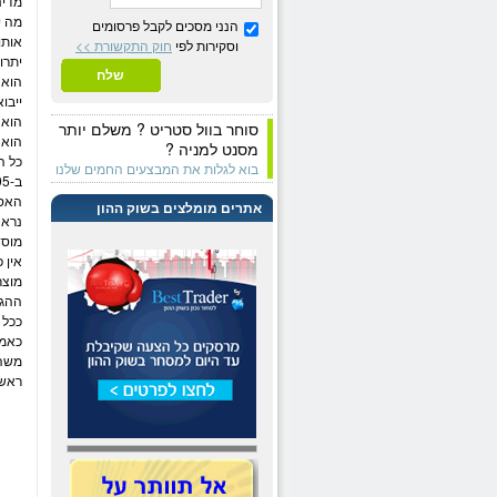
מדינ
מה י
הנני מסכים לקבל פרסומים
אותו
וסקירות לפי
חוק התקשורת >>
יתרו
שלח
הוא 
ייבו
הוא 
סוחר בוול סטריט ? משלם יותר
הוא 
מסנט למניה ?
בוא לגלות את המבצעים החמים שלנו
האסיי
אתרים מומלצים בשוק ההון
נראה
מוסד
אין 
מוצר
ההגמ
ככל 
כאמצ
משה
ראש