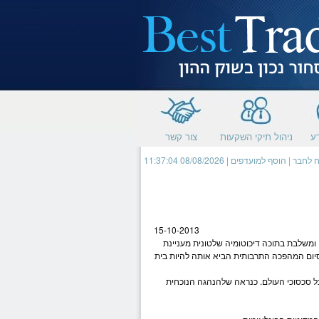
תחילתו
של
דף
אינטרנט,
לחץ
אנטר
כדי
לעבור
לאזור
תוכן
מרכזי
ע
ניהול תיקי השקעות
צור קשר
 לחבר
|
הוסף למועדפים
| 08/08/2026 11:37:04
15-10-2013
 ומשלבת בתוכה דיכוטומיה שלטונית מעניינת
 סיום המהפכה התרבותית הביא אותה להיות בית
כל סכסוכי העולם. כנראה שלהנהגה הנוכחית