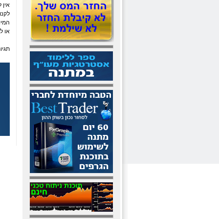
אין 
לקנו
המיו
או ל
תגיו