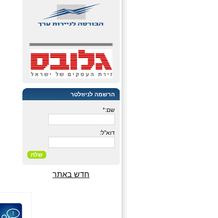
הרשמה לניוזלטר
שם:*
דוא"ל:
שלח
חדש באתר