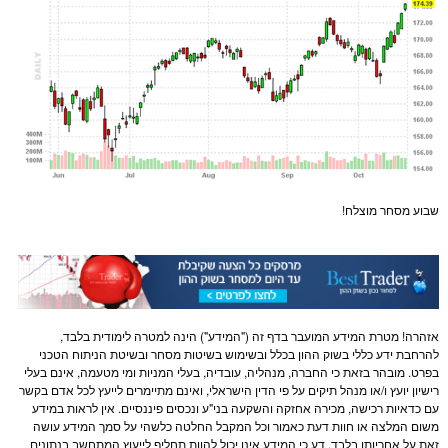
שבוע
מסחר
מוצלח!
אזהרה! מטרת המידע המועבר בדף זה ("המידע") הינה למטרה לימודית בלבד,
להרחבת ידע כללי ב
שוק ההון
בכלל ובשימוש בשיטות
מסחר
ובשיטת הניתוח הטכני
בפרט. מובהר בזאת כי החברה, מנהליה, עובדיה, בעלי ה
מניות
ומי מטעמה, אינם בעלי
רישיון יועץ ו/או מנהל תיקים על פי הדין הישראלי, ואינם מתיימרים לייעץ לכל אדם בקשר
עם כדאיות רכישה, מכירה אחזקה והשקעה בני"ע ונכסים פיננסיים. אין לראות במידע
משום המלצה או חוות דעת כאמור וכל המקבל החלטה כלשהי על סמך המידע עושה
זאת על אחריותו בלבד. דע כי המידע אינו יכול להוות תחליף לייעוץ המתחשב בנתונים