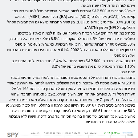
איתנו לפחות עד תחילת שנה הבאה.
כ-28% מחברות ה-
S&P 500
עומדות לדווח השבוע. הרשימה תכלול
מניות
דאו כמו:
קאטרפילר (CAT), מקדונלדס (MCD), בואינג (BA), מיקרוסופט (MSFT), יו.פי.אס
(UPS), איי.טי.אנד.טי (T) ודופונט (DD). בין שאר החברות נמצא גם את חביבות הקהל
נטפליקס (NFLX) ואמזון (AMZN).
בסה"כ צמיחת הרווחים עבור חברות ה-
S&P 500
צפויה לצמוח ב-2.1% ברבעון
השלישי, ירידה מצפי של 4.5% בתחילת אוקטובר ו-8.5% ביולי. במונחים של הכנסות,
53% מכמעט 100 החברות שדיווחו, היכו את הציפיות, כאשר 46.9% מהן פיספסו.
ברבעון אופייני אם ללכת אחורה עד ל-2002, 61% מהחברות היכו את תחזית ההכנסות
ו-39% פיספסו.
בסיכום שבועי: מדד ה-
S&P 500
רשם עליות של 2.4%. מדד הדאו-ג'ונס התקדם ב-
1.10% ומדד הנאסדק סיים את השבוע בזינוק של 3.2%
מבט טכני
כתבנו בשבועות האחרונים על האסטרטגיה הטובה ביותר לנצח בשוק ה
מניות
בשנת
2013, והיא פעם נוספת לא איכזבה. קנו את השפלים. תדאגו לפתוח את הארנק כאשר
הירידות מגיעות. הקונים החכמים שחיכו לשוק בשפל האחרון סביב רמת 165 נק' על
תעודת הסל SPY, סופרים את הרווחים. השוק המריא בשבוע האחרון, תוך כדי שהוא
רושם עליות ב-6 מתוך 7 ימי ה
מסחר
האחרונים. קו המגמה העולה מאז נובמבר נמצא
בשבוע הקרוב סביב רמת .80167 נק'. תיקון טכני לרמה זו בהחלט יהיה סביר. ממוצע נע
ל-50 יום נסחר ברמת 168.61 נק' ועשוי גם להיות נקודת פוקוס עבור הסוחרים. כעת
מהשוק בשיא כל הזמנים, טריטוריה בה כף הסוחר עוד טרם דרכה, השוק ללא מגבלות
מעלה וללא התנגדויות היסטוריות.