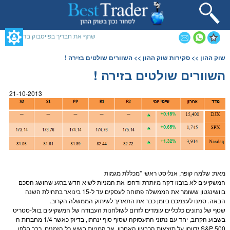
תחילתו
של
דף
אינטרנט,
שתף את חבריך בפייסבוק בדף זה
לחץ
אנטר
תוכן
שוק ההון
>>
סקירות שוק ההון
>> השוורים שולטים בזירה !
כדי
מרכזי,
לעבור
אפשרותך
השוורים שולטים בזירה !
לאזור
לחוץ
תוכן
נטר
21-10-2013
מרכזי
די
דלג
אזור
בא
מאת: שלמה קופר, אנליסט ראשי "מכללת
מגמות
המשקיעים לא בזבזו דקה מיותרת ודחפו את ה
מניות
לשיא חדש ברגע שהושג הסכם
בוושינגטון ששומר את הממשלה פתוחה לעסקים עד ל-15 בינואר בתחילת השנה
הבאה. סמנו לעצמכם ביומן כבר את התאריך לשיתוק הממשלה הקרוב.
שטף של נתונים כלכליים עומדים לזרום לשולחנות העבודה של המשקיעים בוול-סטריט
בשבוע הקרוב, יחד עם נתוני התעסוקה שסוף סוף ינחתו, בדיוק כאשר 1/4 מחברות ה-
S&P 500
ידווחו על תוצאות הרבעון האחרון. אך ה
מניות
בשיא כל הזמנים, כבר חלפו