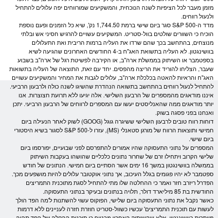
מזמן מעבר לכל הציפיות לשנה הנוכחית, והמשקיעים שמורווחים יפה עלולים להתחיל
ולנעול רווחים.
מדד ה-
S&P 500
סגר ביום שישי ברמת 1,744.50 נק', שיא כל הזמנים ופעם נוספת
הוכיח כי השוורים שולטים בוול-סטריט. המשקיעים עשויים להרגיש חסיני אש ובלתי
מנוצחים, בהתחשב בכך שהם שרדו את העליה ברמות ה
ריבית
ואת התעלולים
בוושינגטון. לא העליה בתשואת ה
אג"ח
ב-4 החודשים האחרונים שהגיעה לשיא
בספטמבר או השיתוק בממשלת ארה"ב, או הקירבה לפשיטת רגל של ארה"ב בשבוע
שעבר, הצליחו להוריד את הריצה מהפסים. יחד עם זאת, התוצאה של העליה בתשואות
ה
אג"ח
והראיות להאטה בכלכלת ארה"ב, עלולים לגבות את המחיר והמשקיעים עשויים
להתחיל לנעול רווחים בהתחשב בתשואה הנהדרת שהשיגו לשנה כולה ולרבעון הרביעי.
איננו מודאגים מהמספרים של הרבעון השלישי. אלה יגיעו ללא תרועת חצוצרות. אנו
יותר מודאגים ממה שהאנליסטים יעשו עם המספרים לרווחים של הרבעון הרביעי. יתכן
ואנחנו בפני פסגה בשוק.
דוחות רווח טובים לרבעון השלישי ששיגרה גוגל (GOOG) לשוק לאחר הנעילה ביום
חמישי ותוצאות הרווח של מורגן סטאנלי (MS), עזרו ל-
S&P 500
לסגור בשיא היסטורי
ביום שישי.
המספרים על נתוני התעסוקה שהיו אמורים להתפרסם לפני שבועיים, יפורסמו ביום
שלישי הקרוב ויתחילו זרם של שחרור נתונים כלכליים שהושהו בעקבות השיתוק
בממשלה בוושינגטון במשך 16 ימים אשר הסתיים ביום חמישי. הנתונים של חודש
ספטמבר לא יהיו פגומים בגלל העיכוב, אך נתוני אוקטובר עלולים להיות מושפעים מכך.
הפדרל ריזרב חזר ואמר כי ההחלטה שלו מתי להתחיל לסגת מתוכנית התמריצים
החודשית בת 85 מיליארד
דולר
, תלויה בנתונים ובעיקר בנתוני התעסוקה.
כאשר נקבל את נתוני התעסוקה ביום שלישי, הפוקוס עשוי להשתנות ל'מה הפד הולך
לעשות עם תוכנית התמריצים' עכשיו כשוול-סטריט חוזרת חזרה לעניינים ללא דרמות
מיותרות בוושינגטון. אלא שהשיתוק האחרון מבטיח כי תוכנית ההקלה של הפד תהיה