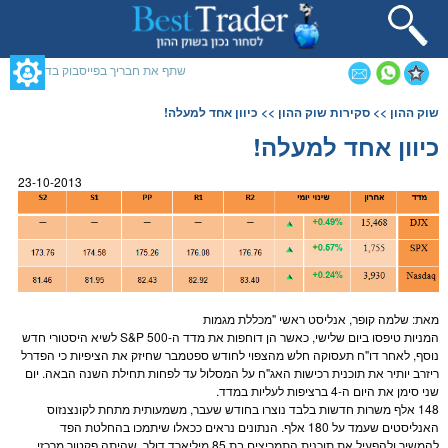
תחילתו
של
דף
אינטרנט,
שתף את חבריך בפייסבוק בדף זה
לחץ
אנטר
תוכן
שוק ההון
>>
סקירות שוק ההון
>> כיוון אחד למעלה!
כדי
מרכזי,
לעבור
אפשרותך
כיוון אחד למעלה!
לאזור
לחוץ
תוכן
נטר
23-10-2013
מרכזי
די
דלג
אזור
בא
מאת: שלמה קופר, אנליסט ראשי "מכללת
מגמות
ה
מניות
טיפסו ביום שלישי, כאשר הן דוחפות את מדד ה-
S&P 500
לשיא היסטורי חדש
נוסף, לאחר דו"ח תעסוקה חלש מהצפוי לחודש ספטמבר שחיזק את הציפיות כי הפדרל
ריזרב יותיר את תוכנית רכישות ה
אג"ח
על המסלול עד לפחות תחילת השנה הבאה. יום
שני סימן את היום ה-4 ברציפות לעליות במדד.
148 אלף משרות חדשות בלבד נוצרו בחודש שעבר, משמעותית מתחת לקונצנזוס
האנליסטים שעמד על 180 אלף. הנתונים נראים ככאלו שיתמכו בהחלטת הפד
להמשיך ולהפעיל את תוכנית התמריצים בת 85 מיליארד
דולר
, שהיתה פקטור מרכזי