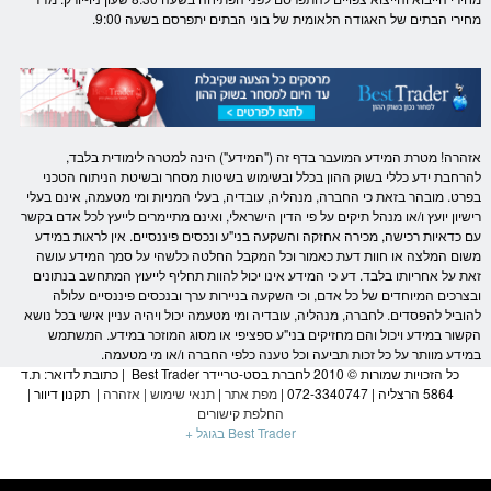
מחירי הבתים של האגודה הלאומית של בוני הבתים יתפרסם בשעה 9:00.
אזהרה! מטרת המידע המועבר בדף זה ("המידע") הינה למטרה לימודית בלבד,
להרחבת ידע כללי ב
שוק ההון
בכלל ובשימוש בשיטות
מסחר
ובשיטת הניתוח הטכני
בפרט. מובהר בזאת כי החברה, מנהליה, עובדיה, בעלי ה
מניות
ומי מטעמה, אינם בעלי
רישיון יועץ ו/או מנהל תיקים על פי הדין הישראלי, ואינם מתיימרים לייעץ לכל אדם בקשר
עם כדאיות רכישה, מכירה אחזקה והשקעה בני"ע ונכסים פיננסיים. אין לראות במידע
משום המלצה או חוות דעת כאמור וכל המקבל החלטה כלשהי על סמך המידע עושה
זאת על אחריותו בלבד. דע כי המידע אינו יכול להוות תחליף לייעוץ המתחשב בנתונים
ובצרכים המיוחדים של כל אדם, וכי השקעה ב
ניירות ערך
ובנכסים פיננסיים עלולה
להוביל להפסדים. לחברה, מנהליה, עובדיה ומי מטעמה יכול ויהיה עניין אישי בכל נושא
הקשור במידע ויכול והם מחזיקים בני"ע ספציפי או מסוג המוזכר במידע. המשתמש
במידע מוותר על כל זכות תביעה וכל טענה כלפי החברה ו/או מי מטעמה.
כל הזכויות שמורות © 2010 לחברת בסט-טריידר Best Trader | כתובת לדואר: ת.ד
5864 הרצליה | 072-3340747 |
מפת אתר
|
תנאי שימוש
|
אזהרה
|
תקנון דיוור
|
החלפת קישורים
Best Trader בגוגל +