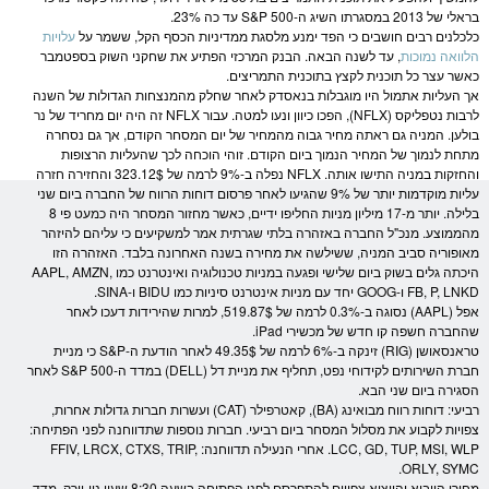
בראלי של 2013 במסגרתו השיג ה-
S&P 500
עד כה 23%.
כלכלנים רבים חושבים כי הפד ימנע מלסגת ממדיניות הכסף הקל, ששמר על
עלויות
הלוואה נמוכות
, עד לשנה הבאה. הבנק המרכזי הפתיע את שחקני השוק בספטמבר
כאשר עצר כל תוכנית לקצץ בתוכנית התמריצים.
אך העליות אתמול היו מוגבלות בנאסדק לאחר שחלק מהמנצחות הגדולות של השנה
לרבות נטפליקס (NFLX), הפכו כיוון ונעו למטה. עבור NFLX זה היה יום מחריד של נר
בולען. ה
מניה
גם ראתה מחיר גבוה מהמחיר של יום ה
מסחר
הקודם, אך גם נסחרה
מתחת לנמוך של המחיר הנמוך ביום הקודם. זוהי הוכחה לכך שהעליות הרצופות
והחזקות ב
מניה
התישו אותה. NFLX נפלה ב-9% לרמה של 323.12$ והחזירה חזרה
עליות מוקדמות יותר של 9% שהגיעו לאחר פרסום דוחות הרווח של החברה ביום שני
בלילה. יותר מ-17 מיליון
מניות
החליפו ידיים, כאשר מחזור ה
מסחר
היה כמעט פי 8
מהממוצע. מנכ"ל החברה באזהרה בלתי שגרתית אמר למשקיעים כי עליהם להיזהר
מאופוריה סביב ה
מניה
, ששילשה את מחירה בשנה האחרונה בלבד. האזהרה הזו
היכתה גלים בשוק ביום שלישי ופגעה ב
מניות
טכנולוגיה ואינטרנט כמו AAPL, AMZN,
FB, P, LNKD ו-GOOG יחד עם
מניות
אינטרנט סיניות כמו BIDU ו-SINA.
אפל (AAPL) נסוגה ב-0.3% לרמה של 519.87$, למרות שהירידות דעכו לאחר
שהחברה חשפה קו חדש של מכשירי iPad.
טראנסאושן (RIG) זינקה ב-6% לרמה של 49.35$ לאחר הודעת ה-S&P כי מניית
חברת השירותים לקידוחי נפט, תחליף את מניית דל (DELL) במדד ה-
S&P 500
לאחר
הסגירה ביום שני הבא.
רביעי: דוחות רווח מבואינג (BA), קאטרפילר (CAT) ועשרות חברות גדולות אחרות,
צפויות לקבוע את מסלול ה
מסחר
ביום רביעי. חברות נוספות שתדווחנה לפני הפתיחה:
LCC, GD, TUP, MSI, WLP. אחרי הנעילה תדווחנה: FFIV, LRCX, CTXS, TRIP,
ORLY, SYMC.
מחירי הייבוא והייצוא צפויים להתפרסם לפני הפתיחה בשעה 8:30 שעון ניו-יורק. מדד