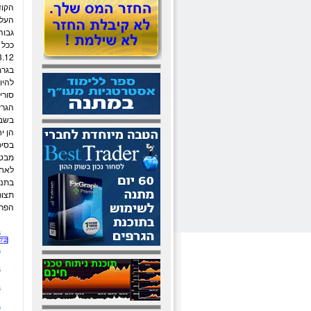
הקוד
העלא
גבוה 
13.12 נק' ביום שישי ורושם כעת 3 שבועות רצופים ש
בגר
מ
להיו
סורי
הגרע
בשבו
הן י
בסיכ
מבט 
לאחר
הפרי