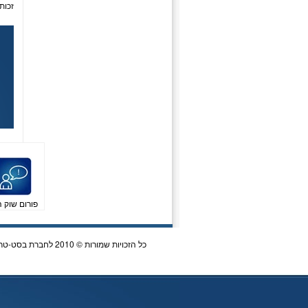
זכות
פורום שוק ה
כל הזכויות שמורות © 2010 לחברת בסט-טריידר Best Trader | כתובת לדואר: ת.ד 5864 הרצליה | 072-3340747 |