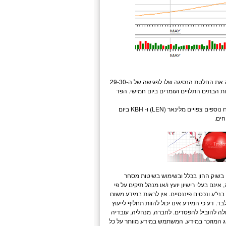
מלבד האירועים מסביב לעולם, היומן הכלכלי גם יהיה חשוב והפעם בדגש מיחוד מאחר והפד דחה את החלטת הנסיגה שלו לפגישה של ה-29-30
ת הבתים התלויים ועומדים ביום חמישי. הפד
נייקי (NKE) תפרסם את דוחותיה ביום חמישי, הפעם כחברה רשמית במדד הדאו-ג'ונס. דוחות רווח נוספים צפויים מלינאר (LEN) ו- KBH ביום
ב
שוק ההון
בכלל ובשימוש בשיטות
מסחר
אינם בעלי רישיון יועץ ו/או מנהל תיקים על פי
י"ע ונכסים פיננסיים. אין לראות במידע משום
דע כי המידע אינו יכול להוות תחליף לייעוץ
ולה להוביל להפסדים. לחברה, מנהליה, עובדיה
מסוג המוזכר במידע. המשתמש במידע מוותר על כל