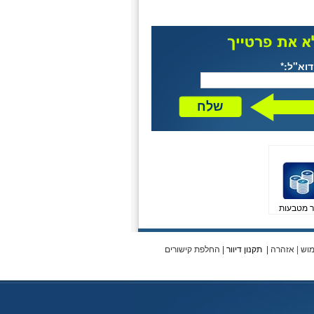
דוא"ל:*
שלח
ר מטבעות
מוש
|
אזהרה
|
תקנון דיוור
|
החלפת קישורים