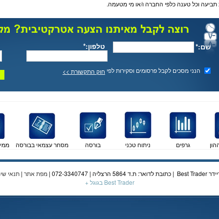
 תביעה וכל טענה כלפי החברה ו/או מי מטעמה.
טלפון:*
שם:*
הנני מסכים לקבל פרסומים וסקירות לפי
חוק התקשורת >>
הון
גרפים
ניתוח טכני
בורסה
מסחר עצמאי בבורסה
ממי
מפת אתר
|
תנאי שי
Best Trader בגוגל +