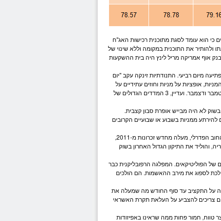
 כי הוא עומד לסגת מתוכנית רכישות ה
אג"ח
ו ולהותיר את התוכנית במקומה וללא שינוי של
נק אוף אמריקה
מריל לינץ היה בית ה
השקעות
עה מיום רביעי. התנודתיות זינקה עקב "יום
מניות
,
אופציות
על
מניות
ו
חוזים עתידיים
על
, כולם ביחד. האירוע מתרחש 4 פעמים בשנה ביום שישי בשבוע ה-3 של חודש מרץ, יוני, ספטמבר ודצמבר. ועדיין, 3 המדדים הגדולים של
 בשוק לא היה מבייש אופרת סבון קצבית.
 להירתע מ
מניות
בשבוע או שבועיים הקרובים
זה מתקבל על הדעת. הרעיון כי הממשלה בארה"ב תיאלץ להיסגר, או גרוע מכך לפשוט רגל בגלל החוב הפדרלי, מעלה מחדש זכרונות מ-2011,
וג האשראי המוזהב של ארה"ב AAA לראשונה בהיסטוריה, והוליד את התיקון הגדול האחרון בשוק
ם של הפוליטיקאים. המפלגה הרפובליקנית כבר
לכת לספוג את מירב ההאשמות. הם הולכים
ן להגיע לעסקה על התקציב עד סוף החודש מה שמעלה את
אמצע אוקטובר המחוקקים צריכים להצביע על העלאת תקרת האשראי
 טווח, חמור פחות ממה שראינו באפיזודות