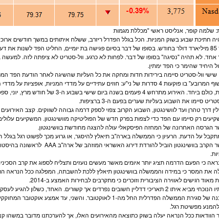
 שלמה קופר, אנליסט ראשי "מכללת
מגמות
יה חתיכת שבוע בשוק ה
מניות
. הכל בגלל הפדרל ריזרב, ששלח איתותים במשך חודשים ארוכים
רד
דולר
בחודש. בסופו של דבר בסיום פגישה בת יומיים, החליט הפד לשנות את דעת
אחד. לא תהיה "נסיגה" בסופו של דבר. לפחות לא כרגע. וול-סטריט לא ציפתה לזה. למעשה
ב
ל היחיד שהימר כי הפד ימתין.
 שישי וול-סטריט סיימה בירידות חדות ומחקה את כל העליות שהשיגה לאחר הודעת הפד המפתי
המרובע" בו פוקעות 4 סדרות של ני"ע:
חוזים עתידיים
על מדדי ה
מניות
,
אופציות
על מדדי ה
ת
טריט סיימו את השבוע בעליות שערים בפעם ה-3 ברציפות.
ין דרך טהרן ועד לוושינגטון, השבוע הקרוב צפוי לספק דרמה גבוהה לשווקים. קצב האירועים
יעים רק סיימו עם הפד כדי לצפות בפרק חדש של הפוליטיקה מוושינגטון. המשקיעים עלולים
 הגרסה האחרונה של המחזה הפיסקאלי עולה להצגה מחודשת בוושינגטון.
כאשר הקרב בוושינגטון הוביל להורדת דיר
ות
.
ראה כי הפעם הדרמה תציג יותר איומים מאשר מעשים נועזים ותצליח לספוג את קרב הסכיני
ה את המסר כי במידה והממשלה בוושינגטון תיאלץ ללכת להשבתה, המפלגה ככל הנראה הו
ת מאוד רגישים לאווירה הציבורית וזוכרים כי מתקרבים לבחירות האמצע ב-2014.
הסתיו הנוכחי מביא איתו 2 תאריכי דדליין חשובים נפרדים אך קשורים. האחד, כשלו
הסכנה של סגירת הממשלה הפדרלית החל מה-1 לאוקטובר. והשני, עד 
להמנע מפשיטת רגל.
 הוודאות ככל הנראה יעלה בשוק כתוצאה מהאירועים האלו, אך להערכתנו מדובר במשהו קצר