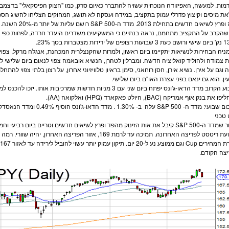
מות. למעשה, האפיזודה הנוכחית עשויה להתברר כאיום סרק, כמו "הצוק הפיסקאלי" בדצמבר
ת מיסים וקיצוץ פדרלי עמוק בתקציב, במידה ועסקה לא תושג, המחוקים הצליחו להשיג הס
ופרץ לשיאים חדשים בתחילת 2013. מדד ה-
S&P 500
רושם עליות של יותר מ-20% השנה.
ל ירידות מצטברות בסך 23%.
ניה
הבחירות לנשיאות יתקיימו ביום ראשון, ולמרות שהקנצלרית המכהנת, אנגלה מרקל, צפ
ת צמודה ולהוליד קואליציה חדשה. ומברלין לטהרן, הנשיא אובאמה צפוי לנאום ביום שלישי 
ה וגם על אירן. נשיא אירן, חסן רוחאני, סימן בראיון טלוויזיוני אחרון, על רצון בלתי צפוי לה
ין. הוא גם ינאם בפני עצרת האו"ם ביום שלישי.
ע הקרוב מדד הדאו-ג'ונס יפתח ביום שני עם 3
מניות
חליפו את
בנק אוף אמריקה
(BAC), היולט פאקארד (HPQ) ואלקואה (AA).
ום שבועי: מדד ה-
S&P 500
עלה ב- 1.30% . מדד הדאו-ג'ונס הוסיף 0.49% ומדד הנאסדק התקדם ב- 1.41%.
טכני
 שמדד ה-
S&P 500
קיבל את אות הזינוק מהפד ופרץ לשיאים חדשים וטריים ביום רביעי וחמי
בתנועת ריטסט לפריצה האחרונה. תמיכה עד לרמת 169, אזור הפריצ
צה הקודם.