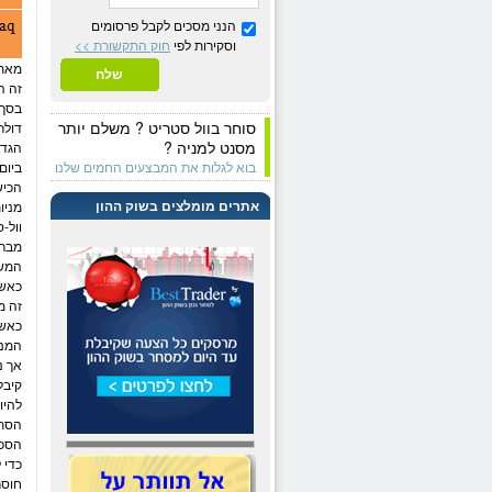
הנני מסכים לקבל פרסומים
וסקירות לפי
חוק התקשורת >>
מאת:
שלח
זה ה
בסך 85 מיליא
סוחר בוול סטריט ? משלם יותר
דולר
מסנט למניה ?
הגדו
בוא לגלות את המבצעים החמים שלנו
ביום
הכישוף 
אתרים מומלצים בשוק ההון
מניו
וול-ס
מברל
המשק
כאשר
ה
מני
אך נ
קיבל
להיו
כדי 
חוסר