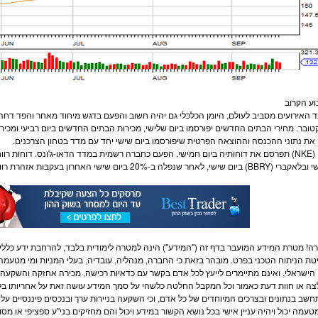
ע הקרוב
טובר. מחירי הבתים החדשים יפורסמו ביום שלישי, מכירות הבתים החדשים ביום רביעי ומכירו
 את נתוני ההכנסה וההוצאה הפרטית שיפורסמו ביום שישי יחד עם מדד בטחון הצרכנים.
) ביום שישי, לאחר שנפלה ב-20% ביום שישי האחרון בעקבות אזהרת רווחים.
ה! מטרת המידע המועבר בדף זה ("המידע") הינה למטרה לימודית בלבד, להרחבת ידע כללי 
טת הניתוח הטכני בפרט. מובהר בזאת כי החברה, מנהליה, עובדיה, בעלי ה
מניות
ומי מטעמה, 
 הישראלי, ואינם מתיימרים לייעץ לכל אדם בקשר עם כדאיות רכישה, מכירה אחזקה והשקעה בנ
ה או חוות דעת כאמור וכל המקבל החלטה כלשהי על סמך המידע עושה זאת על אחריותו בלבד. 
שב בנתונים ובצרכים המיוחדים של כל אדם, וכי השקעה ב
ניירות ערך
ובנכסים פיננסיים על
מטעמה יכול ויהיה עניין אישי בכל נושא הקשור במידע ויכול והם מחזיקים בני"ע ספציפי או 