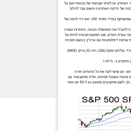
 האחרון. אז לאחר שבועות של נבואות זעם על
כמה של הדקה האחרונה והשוק עבר להילוך
ככל שהקרב על התקציב מתחמם, נראה בנתיים כי המשקיעים משדרים היעדר חרדה, לפחות כפי שמשתקף במדד הפחד VIX. הוא ירד לרמה של
ויה להוביל את הממשלה הבאה, התחרות עשויה
לפני עצרת האו"ם, שם הפוקוס מבטיח להיות על
תחלת שיחות דיפלומטיות עם ארה"ב בנושא תוכנית
חדשות שמרכיבות אותו. יזכו להכנס למדד: גולדמן זאקס (GS), ויזה (V) ונייקי (NKE).
שי, יום שישי לקח את כל הרווחים חזרה
ה האחרון, יהיה שוורי. רמה זו מהווה אשכול תמיכות, אליה מתקבצות גם
תצורת המחירים Cup וגם ממוצע נע ל-20 יום. תיקון עמוק יותר עשוי להוביל לירידה עד לאזור 167 נק', לשם מתקבצים ממוצע נע ל-50 יום ואזור