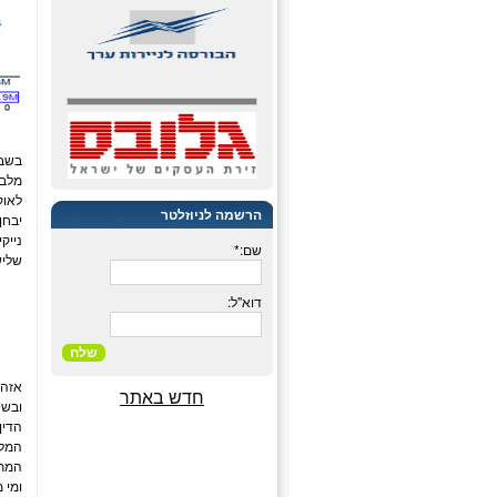
בשבו
לאוק
הרשמה לניוזלטר
יבחן
שם:*
שלישי ובלאקברי (BBRY
דוא"ל:
שלח
אזהר
חדש באתר
ובשי
הדין
המלצ
המתח
ומי 