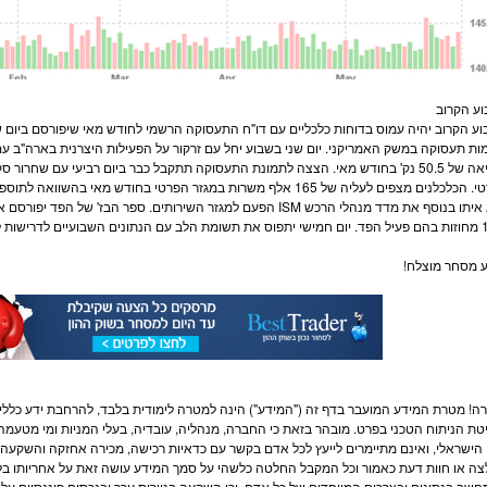
ע הקרוב
יביא איתו בנוסף את מדד מנהלי הרכש ISM הפעם למגזר השירותים. ספר הבז
ע
מסחר
מוצלח!
ה! מטרת המידע המועבר בדף זה ("המידע") הינה למטרה לימודית בלבד, להרחבת ידע כללי 
טת הניתוח הטכני בפרט. מובהר בזאת כי החברה, מנהליה, עובדיה, בעלי ה
מניות
ומי מטעמה, 
 הישראלי, ואינם מתיימרים לייעץ לכל אדם בקשר עם כדאיות רכישה, מכירה אחזקה והשקעה בנ
ה או חוות דעת כאמור וכל המקבל החלטה כלשהי על סמך המידע עושה זאת על אחריותו בלבד. 
שב בנתונים ובצרכים המיוחדים של כל אדם, וכי השקעה ב
ניירות ערך
ובנכסים פיננסיים על