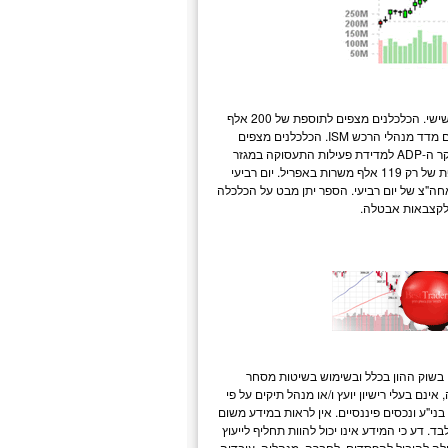
השבוע הקרוב יהיה עמוס בדוחות כלכליים עם דו"ח התעסוקה הרשמי לחודש מאי שיפורסם ביום שישי. הכלכלנים מצפים לתוספת של 200 אלף
מקומות תעסוקה במשק האמריקני. יום שני בשבוע יחל עם זרקור על הפעילות היצרנית בארה"ב עם מדד מנהלי הרכש ISM. הכלכלנים מצפים
לקריאה של 50.5 נק' בחודש מאי. הצצה לתמונת התעסוקה תתקבל כבר ביום רביעי עם שחרור סקר ה-ADP למדידת פעילות התעסוקה במגזר
הפרטי. הכלכלנים מצפים לעליה של 165 אלף משרות במגזר הפרטי בחודש מאי בהשוואה לתוספת של רק 119 אלף משרות באפריל. יום רביעי
' של הפד יפורסם אחה"צ של יום רביעי. הספר יתן מבט על הכלכלה
ב
שוק ההון
בכלל ובשימוש בשיטות
מסחר
אינם בעלי רישיון יועץ ו/או מנהל תיקים על פי
י"ע ונכסים פיננסיים. אין לראות במידע משום
דע כי המידע אינו יכול להוות תחליף לייעוץ
ולה להוביל להפסדים. לחברה, מנהליה, עובדיה