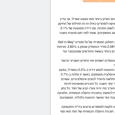
 הגרוע ביותר מאז אמצע אפריל. אך עדיין
שה לסוחרים כאילו זה זה תחילתו של התיקון.
 לשוק ה
מניות
, עם ירידה ממוצעת של 0.1%.
גם המשקיעים, שעוד לפני תום מחצית השנה
למרות ששלושת המדדים רושמים את שבוע הירידות השני ברציפות, המדדים מצליחים להביס את הסלוגן המסורתי של וול-סטריט "Sell in May
שקפץ ב-2.08% ומדד הנאסדק שנסק ב-3.82%. מניתוח
בים ביותר בששת החודשים שמנובמבר ועד
נאסדק רושמים את החודש השביעי הרצוף
ביום שישי פורסם כי מדד בטחון הצרכנים נסק לרמתו הגבוהה ביותר מזה 6 שנים בחודש מאי. אך ההוצאה לנפש ירדה ב-0.2% באפריל, בפעם
הראשונה בכמעט שנה ואיכזבה את המשקיעים שציפו לעליה של 0.1%. במקביל נראה כי לחצי האינפלציה מאופקים, כאשר זו עלתה ב-0.7%
המצומצמת ביותר מאז אוקטובר 2009. ההוצאה לנפש החלשה והיעדר לחצים אינפלציוניים, עשויים
יותר השנה. כל העיניים ממשיכות להיות
עריך מה יהיה צעדו הבא של הפד. כל נתון
ת להמשיך בתוכנית ההקלה הכמותית. הלוגיקה
כואבת יותר מאשר ההאטה כלכלית. המשקיעים
 ולקוות למספרים גרועים בדו"ח התעסוקה
 תוכנית ההקלה הכמותית של הפד מאז סוף