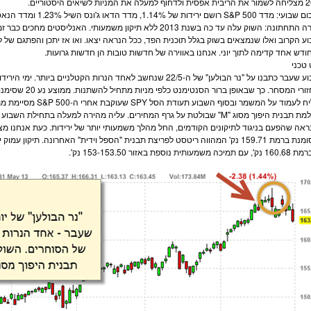
ר את ה
ריבית
אפסית ולדחוף למעלה את ה
מניות
לשיאים היסטוריים.
ום שבועי: מדד
S&P 500
רושם ירידות של 1.14%, מדד ה
דאו ג'ונס
השיל 1.23% ומדד הנאסדק מסיים בירידות קלות של 0.09%.
בשורה התחתונה: השוק עלה עד כה בשנת 2013 ללא תיקון משמעותי. הא
ע הקרוב ואלו שנמצאים בשוק בגלל תוכנית הפד, ככל הנראה יצאו. ואו אז יתכן והפתגם של 
ודש אחד קדימה לתוך יוני. אנחנו באווירה של חדשות טובות הן חדשות גרועות.
טכני
בשבוע שעבר כתבנו על "נר הבולען" של ה-22/5 שנחשב לאחד הנרות הקטלניי
ורי ה
מסחר
. כך שבאופן ברור הסנטימנט כלפי
מניות
מתחיל להשת
 לעמוד על המשמר ובסוף השבוע תעודת הסל SPY שעוקבת אחרי ה-
S&P 500
והשלמת תבנית היפוך מסוג "M" שבולטת על גרף המחירים. עליה מהירה למעלה בתח
ראה שהפעם בניגוד לתיקונים הקודמים, החל מהלך משמעותי יותר של ירידות. כעת אנחנו מצ
המסומנת ברמת 159.71 נק' המהווה ריטסט לפריצת תבנית "הספל וידית" האחרונה. תיק