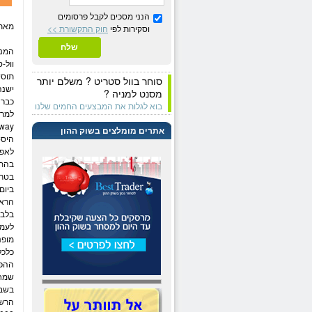
הנני מסכים לקבל פרסומים
מאת:
וסקירות לפי
חוק התקשורת >>
שלח
ה
מני
וול-
תוסי
סוחר בוול סטריט ? משלם יותר
ישנה
מסנט למניה ?
כבר 
בוא לגלות את המבצעים החמים שלנו
o Away
אתרים מומלצים בשוק ההון
היסט
לאפר
בהתח
בטריטורי
לעמע
מופנ
כלכל
ההפו
שמחי
בשבו
הרשמ