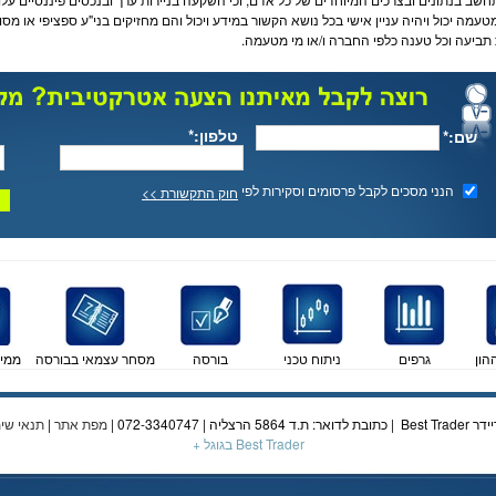
מטעמה יכול ויהיה עניין אישי בכל נושא הקשור במידע ויכול והם מחזיקים בני"ע ספציפי או 
 תביעה וכל טענה כלפי החברה ו/או מי מטעמה.
טלפון:*
שם:*
הנני מסכים לקבל פרסומים וסקירות לפי
חוק התקשורת >>
הון
גרפים
ניתוח טכני
בורסה
מסחר עצמאי בבורסה
ממי
מפת אתר
|
תנאי שי
Best Trader בגוגל +