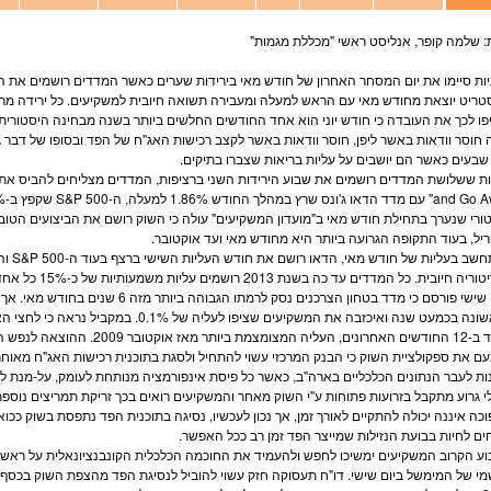
 שלמה קופר, אנליסט ראשי "מכללת
מגמות
"
ות
סיימו את יום ה
מסחר
האחרון של חודש מאי בירידות שערים כאשר המדדים רושמים את היום
סטריט יוצאת מחודש מאי עם הראש למעלה ומעבירה תשואה חיובית למשקיעים. כל ירידה מרגי
פו לכך את העובדה כי חודש יוני הוא אחד החודשים החלשים ביותר בשנה מבחינה היסטורית
 חוסר וודאות באשר ליפן, חוסר וודאות באשר לקצב רכישות ה
אג"ח
של הפד ובסופו של דבר 
שבעים כאשר הם יושבים על עליות בריאות שצברו בתיקים.
and G" עם מדד ה
דאו ג'ונס
שרץ במהלך החודש 1.86% למעלה, ה-
S&P 500
ורי שנערך בתחילת חודש מאי ב"מועדון המשקיעים" עולה כי השוק רושם את הביצועים הטו
יל, בעוד התקופה הגרועה ביותר היא מחודש מאי ועד אוקטובר.
שב בעליות של חודש מאי, הדאו רושם את חודש העליות השישי ברצף בעוד ה-
S&P 500
וה
ה חיובית. כל המדדים עד כה בשנת 2013 רושמים עליות משמעותיות של כ-15% כל אחד.
בלבד ב-12 החודשים האחרונים, העליה 
ם את ספקולציית השוק כי הבנק המרכזי עשוי להתחיל ולסגת בתוכנית רכישות ה
אג"ח
מאוחר 
ות לעבר הנתונים הכלכליים בארה"ב, כאשר כל פיסת אינפורמציה מנותחת לעומק, על-מנת לה
י גרוע מתקבל בזרועות פתוחות ע"י השוק מאחר והמשקיעים רואים בכך זריקת תמריצים נוספ
כה איננה יכולה להתקיים לאורך זמן, אך נכון לעכשיו, נסיגה בתוכנית הפד נתפסת בשוק כ
ם לחיות בבועת הנזילות שמייצר הפד זמן רב ככל האפשר.
ע הקרוב המשקיעים ימשיכו לחפש ולהעמיד את החוכמה הכלכלית הקונבנציונאלית על ראשה
י של המימשל ביום שישי. דו"ח תעסוקה חזק עשוי להוביל לנסיגת הפד מהצפת השוק בכסף.