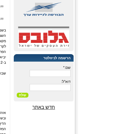
בשבו
הרשמה לניוזלטר
ב-12 מחוזות בהם פעיל הפד. יום חמישי יתפוס את תשומת הלב עם הנתונים השבועיים לדרישות לקצבאות אבטלה.
שם:*
שבו
דוא"ל:
שלח
חדש באתר
אזהר
ובשי
הדין
המלצ
המתח