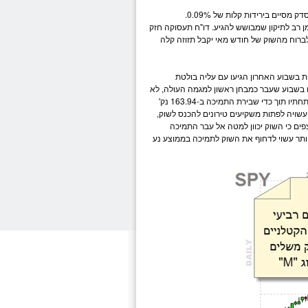
נליסטים מחכים כבר זמן רב לתיקון שמבושש להגיע. דו"ח תעסוקה חזק
לברוח מהשוק של חודש מאי יקבל תזוזה קלה
ם ביותר. ימי הירידות בשבוע האחרון הגיעו עם עליה בולטת
נות. ממוצע נע 20 שסימנו בשבוע שעבר כמבחן ראשון למגמה העולה, לא
מסיימת מתחתיו תוך כדי שבירת התמיכה ב-163.94 נק'
ילת השבוע עשויה לפתות משקיעים טירונים להכנס לשוק,
פים כי השוק יכוון למטה אל עבר התמיכה
ון עמוק יותר עשוי לדחוף את השוק לתמיכה בממוצע נע