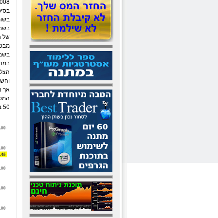
2008 מצליחה לשמו
בסיכ
בשבו
של ח
מבט 
במחז
הצליח
אך נ
50 ברמת 160.68 נק', עם תמיכה משמעותית נוספת באזור 153-153.50 נק'.