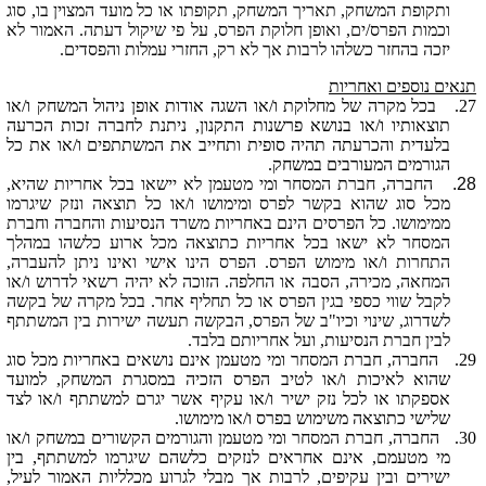
ותקופת המשחק, תאריך המשחק, תקופתו או כל מועד המצוין בו, סוג
וכמות הפרס/ים, ואופן חלוקת הפרס, על פי שיקול דעתה. האמור לא
יזכה בהחזר כשלהו לרבות אך לא רק, החזרי עמלות והפסדים.
תנאים נוספים ואחריות
27.
בכל מקרה של מחלוקת ו/או השגה אודות אופן ניהול המשחק ו/או
תוצאותיו ו/או בנושא פרשנות התקנון, ניתנת לחברה זכות הכרעה
בלעדית והכרעתה תהיה סופית ותחייב את המשתתפים ו/או את כל
הגורמים המעורבים במשחק.
28.
החברה, חברת ה
מסחר
ומי מטעמן לא יישאו בכל אחריות שהיא,
מכל סוג שהוא בקשר לפרס ומימושו ו/או כל תוצאה ונזק שיגרמו
ממימושו. כל הפרסים הינם באחריות משרד הנסיעות והחברה וחברת
ה
מסחר
לא ישאו בכל אחריות כתוצאה מכל ארוע כלשהו במהלך
התחרות ו/או מימוש הפרס. הפרס הינו אישי ואינו ניתן להעברה,
המחאה, מכירה, הסבה או החלפה. הזוכה לא יהיה רשאי לדרוש ו/או
לקבל שווי כספי בגין הפרס או כל תחליף אחר. בכל מקרה של בקשה
לשדרוג, שינוי וכיו"ב של הפרס, הבקשה תעשה ישירות בין המשתתף
לבין חברת הנסיעות, ועל אחריותם בלבד.
29.
החברה, חברת ה
מסחר
ומי מטעמן אינם נושאים באחריות מכל סוג
שהוא לאיכות ו/או לטיב הפרס הזכיה במסגרת המשחק, למועד
אספקתו או לכל נזק ישיר ו/או עקיף אשר יגרם למשתתף ו/או לצד
שלישי כתוצאה משימוש בפרס ו/או מימושו.
30.
החברה, חברת ה
מסחר
ומי מטעמן והגורמים הקשורים במשחק ו/או
מי מטעמם, אינם אחראים לנזקים כלשהם שיגרמו למשתתף, בין
ישירים ובין עקיפים, לרבות אך מבלי לגרוע מכלליות האמור לעיל,