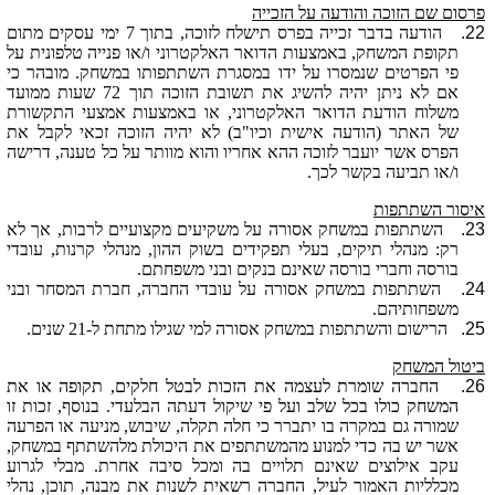
פרסום שם הזוכה והודעה על הזכייה
22.
הודעה בדבר זכייה בפרס תישלח לזוכה, בתוך 7 ימי עסקים מתום
תקופת המשחק, באמצעות הדואר האלקטרוני ו/או פנייה טלפונית על
פי הפרטים שנמסרו על ידו במסגרת השתתפותו במשחק. מובהר כי
אם לא ניתן יהיה להשיג את תשובת הזוכה תוך 72 שעות ממועד
משלוח הודעת הדואר האלקטרוני, או באמצעות אמצעי התקשורת
של האתר (הודעה אישית וכיו"ב) לא יהיה הזוכה זכאי לקבל את
הפרס אשר יועבר לזוכה ההא אחריו והוא מוותר על כל טענה, דרישה
ו/או תביעה בקשר לכך.
איסור השתתפות
23.
השתתפות במשחק אסורה על משקיעים מקצועיים לרבות, אך לא
רק: מנהלי תיקים, בעלי תפקידים בשוק
ההון, מנהלי קרנות, עובדי
בורסה
וחברי
בורסה
שאינם בנקים ובני משפחתם.
24.
השתתפות במשחק אסורה על עובדי החברה, חברת ה
מסחר
ובני
משפחותיהם.
25.
הרישום והשתתפות במשחק אסורה למי שגילו מתחת ל-21 שנים.
ביטול המשחק
26.
החברה שומרת לעצמה את הזכות לבטל חלקים, תקופה או את
המשחק כולו בכל שלב ועל פ
י שיקול דעתה הבלעדי. בנוסף, זכות זו
שמורה גם במקרה בו יתברר כי חלה תקלה, שיבוש, מניעה או הפרעה
אשר יש בה כדי למנוע מהמשתתפים את היכולת מלהשתתף במשחק,
עקב אילוצים שאינם תלויים בה ומכל סיבה אחרת. מבלי לגרוע
מכלליות האמור לעיל, החברה רשאית לשנות את מבנה, תוכן, נהלי