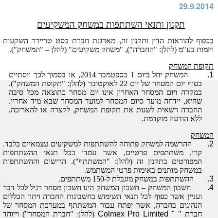
29.9.2014
תקנון ותנאי השתתפות במשחק המשקיעים
בכפוף להוראות הדין ותקנון זה, מארגנת חברת בסט טריידר
השקעות
ויזמות בע"מ (להלן: "
החברה
"), "משחק משקיעים" (להלן – "
המשחק
").
תקופת המשחק
1.
המשחק יחל ביום
1 בספטמבר 2014, או בסמוך לכך ויסתיים
בסוף יום ה
מסחר
של יום 22 לאוקטובר
(להלן: "
תקופת המשחק
").
במקרה ויום ה
מסחר
האחרון אינו יום
מסחר
כתוצאה מכל סיבה
שהיא, יידחה מועד סיום ה
מסחר
למועד ה
מסחר
שבא מיד אחריו.
החברה רשאית לשנות את תקופת המשחק, לקצרה או להאריכה,
ללא הודעה מוקדמת.
המשחק
2.
ההרשמה למשחק פתוחה להשתתפות למשקיעים עצמאיים בלבד.
קרי, משתתפים פרטיים, אשר עמדו בכל תנאי ההשתתפות
המפורטים בתקנון זה (להלן: "
המשתתף
"). הרישום וההשתתפות
במשחק מותנים באימות פרטי המשתמש.
3.
ההשתתפות במשחק מוגבלת ל-150 משתתפים.
4.
חשבון המשחק
– חשבון המשחק הינו חשבון
מסחר
רגיל לכל דבר
ועניין אשר כפוף לכל תנאי השימוש בחשבונות החברה ויתר הכללים
הנהוגים בחברה, אשר יפתח עבור המשתתף במערכת ה
מסחר
של
חברת "
"
Pro Limited
Colmex
(להלן: "
חברת ה
מסחר
") וייוחד