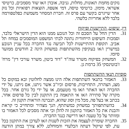
נזקים מחמת תאונות, מחלות, גניבה, אובדן ו/או שוד מסמכים, כרטיסי
אשראי, מימון, כרטיסי טיסה, דמי אשפוז, הוצאות רפואיות וכל נזק
אחר שייגרם בקשר עם פרס זה. חברת ה
מסחר
משמשת כפלטפורמה
בלבד ללא אחריות כלשהי.
דין, שיפוט, התיישנות ופיקוח
31.
הדין החל על הסכם זה וכל הנובע ממנו הוא הדין הישראלי בלבד,
וסמכות השיפוט הייחודית נתונה לבתי המשפט המוסמכים במחוז תל
אביב. תקופת ההתיישנות לכל תביעה נגד החברה בכל עניין הנובע
במישרין ו/או בעקיפין מהשתתפות במשחק הינה 2 חודשים ממועד
סיומו.
32.
המשחק בפיקוח משרד עוה"ד "דוד ביטון, משרד עורכי דין" מרח'
ז'בוטינסקי 35 ברמת גן.
סופיות תנאי ההשתתפות
33.
האמור בתנאי השתתפות אלה הינו ממצה לחלוטין ובא במקום כל
מצג, הצהרה, התחייבות, פרסום וכיו"ב אשר ניתנו, אם ניתנו, על ידי
החברה ו/או האתר ו/או מי מטעמם, או על ידי כל גורם אחר. בכל
מקרה של סתירה ו/או אי התאמה בין התקנון לבין כל פרסום אחר,
בכתב או בעל פה, מכל מין וסוג שהוא, תגברנה הוראות תקנון זה.
34.
בהשתתפותך במשחק כמשתתף, הנך מצהיר ומתחייב כי קראת
והבנת את כל האמור בתקנון זה להלן וכי אתה מסכים לכל האמור בו
ומוותר על כל טענה ו/או דרישה כנגד החברה.
35.
החברה שומרת לעצמה את הזכות לשנות ו/או לעדכן את התקנון בכל
עת, לפי שיקול דעתה הבלעדי והמוחלט, ללא צורך במתן הודעה