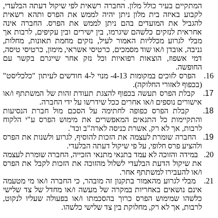
המתקיים בעיר כולל מלון.
החברה רשאית לפי שיקול דעתה הבלעדי,
לקבוע באיזה בית מלון ניתן יהיה לממש את הפרס ותהא רשאית
להגביל את המועדים בהם ניתן לממש את הפרס. החברה אינה
אחראית לנזקים כלשהם שיגרמו, בין ישירים ובין עקיפים, לרבות אך
מבלי לגרוע מכלליות האמור לעיל, נזקים מחמת תאונות, מחלות,
גניבה, אובדן ו/או שוד מסמכים, כרטיסי אשראי, מימון, כרטיסי טיסה,
דמי אשפוז, הוצאות רפואיות וכל נזק אחר שייגרם בקשר עם
החופשה.
16.
הפרס לזוכים במקומות 4-
13
- מנוי ל-4 חודשים לעיתון "כלכליסט"
(בכפוף לאזורי החלוקה).
17.
קבלת הפרס תעשה בכפוף להצגת תעודת זהות של המשתתף ו/או
אישורים נוספים ו/או אחרים ככל שידרשו על ידי החברה.
18.
קבלת הפרס כפופה לחתימה על הסכם מול חברת הנסיעות
והתקיימות כל התנאים המאפשרים את מימוש הפרס ע"י הלקוח
לרבות, אך לא רק, אשרת כניסה לארה"ב וכד'.
19.
החברה שומרת לעצמה את הזכות להוסיף, לגרוע ולשנות את הפרס
ולהציע פרס חלופי, על פי שיקול דעתה הבלעדי.
20.
במידה והזוכה לא עמד בתנאי מתנאי הזכייה, החברה שומרת לעצמה
את שיקול הדעת הבלעדי לשלול מהזוכה את הזכות לקבל את הפרס
ו/או להעבירו למשתתף אחר.
21.
מבלי לגרוע מהאמור בתקנון זה מובהר, כי החברה ו/או מי מטעמה
אינם נושאים באחריות במקרה של מעשה ו/או מחדל של צד שלישי
כלשהו שמימוש הפרס כרוך בהסכמתו ו/או בפעולה שעליו לנקוט,
לרבות, אך לא רק, מחלוקת בין צד שלישי כלשהו.