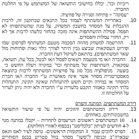
ריביות
וכד', יכללו בחישובי התשואה של המשתמש על פי החלטת
החברה.
"עסקה" = פתיחה וסגירה של פוזיציה.
10.
באחריות המשתתף לעמוד בכל התנאים שבתקנון זה, לרבות
ההגבלות על ה
מסחר
בחשבון המשחק, על מנת שהשתתפותו לא
תפסל. פסילת ההשתתפות אינה מזכה בהחזר כלשהו לרבות אך לא
רק, החזרי עמלות והפסדים.
11.
ההרשמה למשחק מהווה הסכמה מטעם המשתתף לפרסום שמו
ופירוט העסקאות שביצע (בין היתר לצורך גילוי נאות ופתיחות מול
שאר המשתתפים), בהתאם לשיקול דעת החברה.
12.
החברה ו/או מי מטעמה רשאים לפסול ו/או לבטל, בכל עת, תשואה,
עסקאות, השתתפות של משתתף וכד' במקרה ויעלה החשש כי
בוצעה
מניפולציה מכל סוג על פוזיציות המשתתף לרבות כתוצאה
מאסטרטגיית
מסחר
אשר אינה מאושרת ע"י החברה ו/או חברת
ה
מסחר
או במידה וקיים חשש להתנהלות שאינה תקינה. התנהלות
בלתי תקינה כאמור תקבע בלעדית ע"י החברה ולא יהיה ניתן לערור
על החלטתה זו.
דירוג המשתתפים, המתנה והפרס
13.
דירוג המשתתפים והזוכים יהיה על פי שיעור התשואה
בחשבונותיהם, באחוזים.
14.
10 המשתתפים ראשונים הנרשמים לתחרות –
יקבלו במתנה מנוי
ל-4 חודשים לעיתון "כלכליסט" (בכפוף לאזורי החלוקה)
.
15.
הפרס לזוכים
עבור
3 המקומות הראשונים
-
טיסה לעיר לאס ווגאס
שבארה"ב וכניסה ל"סשן"
מסחר
ב
וול סטריט
בכנס הסוחרים