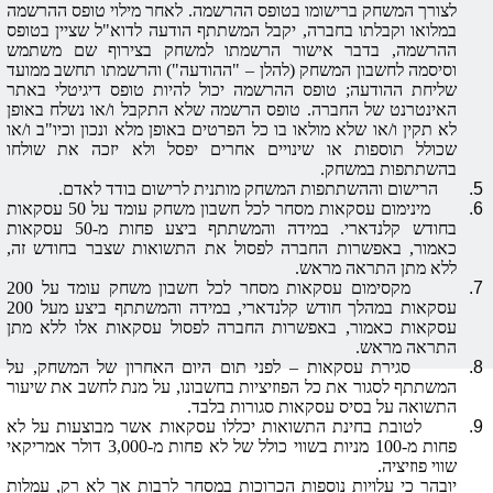
לצורך המשחק ברישומו בטופס ההרשמה. לאחר מילוי טופס ההרשמה
במלואו וקבלתו בחברה, יקבל המשתתף הודעה לדוא"ל שציין בטופס
ההרשמה, בדבר אישור הרשמתו למשחק בצירוף שם משתמש
וסיסמה לחשבון המשחק (להלן – "
ההודעה
") והרשמתו תחשב ממועד
שליחת ההודעה; טופס ההרשמה יכול להיות טופס דיגיטלי באתר
האינטרנט של החברה. טופס הרשמה שלא התקבל ו/או נשלח באופן
לא תקין ו/או שלא מולאו בו כל הפרטים באופן מלא ונכון וכיו"ב ו/או
שכולל תוספות או שינויים אחרים יפסל ולא יזכה את שולחו
בהשתתפות במשחק.
5.
הרישום וההשתתפות המשחק מותנית לרישום בודד לאדם.
6.
מינימום עסקאות
מסחר
לכל חשבון משחק עומד על 50 עסקאות
בחודש קלנדארי. במידה והמשתתף ביצע פחות מ-50 עסקאות
כאמור, באפשרות החברה לפסול את התשואות שצבר בחודש זה,
ללא מתן התראה מראש.
7.
מקסימום עסקאות
מסחר
לכל חשבון משחק עומד על 200
עסקאות במהלך חודש קלנדארי, במידה והמשתתף ביצע מעל 200
עסקאות כאמור, באפשרות החברה לפסול עסקאות אלו ללא מתן
התראה מראש.
8.
סגירת עסקאות –
לפני תום היום האחרון
של המשחק, על
המשתתף לסגור את כל הפוזיציות בחשבונו, על מנת לחשב את שיעור
התשואה על בסיס עסקאות סגורות בלבד.
9.
לטובת בחינת התשואות יכללו עסקאות אשר מבוצעות על לא
פחות מ-100
מניות
בשווי כולל של לא פחות מ-3,000
דולר
אמריקאי
שווי פוזיציה.
יובהר כי עלויות נוספות הכרוכות ב
מסחר
לרבות אך לא רק, עמלות