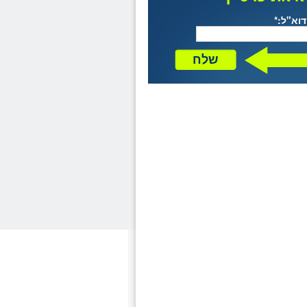
דוא"ל:*
שלח