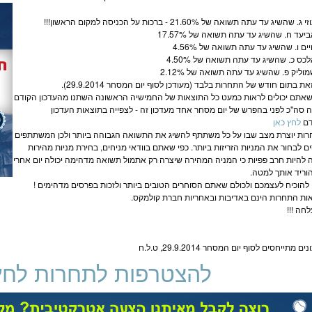
זאת בתום חודש של התחרות בלבד (מעודכן לסוף יום ה
מסחר
29.9.2014).
שאתם יכולים לראות כמעט כל התוצאות של החמישיה הראשונה השתנו מהעדכון הקודם
 סה"כ לפני בהפרש של יום
מסחר
אחד מעדכון זה - לצפייה בתוצאות העדכון
דם
לחץ כאן
ות יוצרת מצב שבו על כל משתתף להשיג את התשואה הגבוהה ביותר ולכן המשתתפים
ם לבחור את ה
מניות
הזריזות ביותר. כפי שאתם בוודאי מניחים, בחירת
מניות
מהירות
ה להיות חרב פפיות כי ה
מניה
המהירה שיצרה רק אתמול תשואה מדהימה יכולה יום אחרי
הוריד אותך למטה.
 להוכיח לעצמכם ולכולם שאתם הסוחרים הטובים ביותר ולזכות בפרסים מדהימים !
ות התחרות הינם באדיבות ובאחריות חברת
קולמקס
.
חה !!!
נים מתייחסים לסוף יום ה
מסחר
29.9.2014, ט.ל.ח
להצטרפות לתחרות לחץ