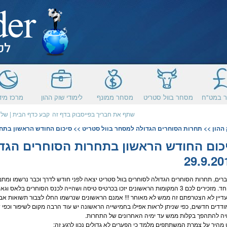
 במט"ח
מסחר בוול סטריט
מסחר ממונף
לימודי שוק ההון
מרכז מיד
שתף את חבריך בפייסבוק בדף זה
קבע כדף הבית
|
שלח
ההון
>>
תחרות הסוחרים הגדולה למסחר בוול סטריט
>> סיכום החודש הראשון בתחרות הס
כום החודש הראשון בתחרות הסוחרים הגדול
29.9.20
ברים, תחרות הסוחרים הגדולה לסוחרים ב
וול סטריט
יצאה לפני חודש לדרך וכבר נרשמו ומתמ
כם 3 המקומות הראשונים יזכו בכרטיס טיסה ושהייה לכנס הסוחרים בלאס וגאס!!!
דיין לא הצטרפתם זה ממש לא מאוחר !!! אמנם הראשונים שנרשמו החלו לצבור תשואות אב
דדים חדשים, כפי שניתן לראות אפילו בחמישייה הראשונה יש עוד הרבה מקום לשיפור וכפי
יה להתהפך בקלות ממש עד ימיה האחרונים של התחרות.
מהיר על צמרת המשתתפים מלמד כי הפערים לא גדולים נכון לרגע זה: