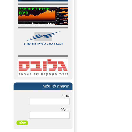
הרשמה לניוזלטר
שם:*
דוא"ל:
שלח