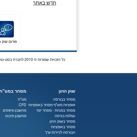
חדש באתר
פורום שוק ה
כל הזכויות שמורות © 2010 לחברת בסט-טריידר Best Trader | כתובת לדואר: ת.ד 5864 הרצליה | 072-3340747 |
שוק ההון
מסחר במט"ח
מסחר בבורסה
מט"ח
אופציות מעו"ף
מסחר באופציות
CFD
מסחר במניות
-
מסחר יומי
מחשבון פיפסים
עמלות בורסה
מחשבון פיבוט
מסחר בשוק ההון
מסחר באופציות
הבורסה לניירות ערך