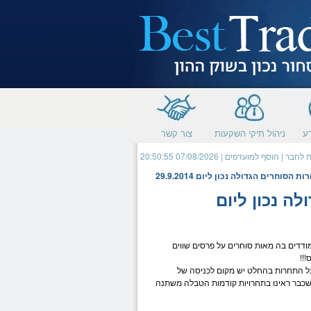
תחילתו
של
דף
אינטרנט,
לחץ
אנטר
כדי
לעבור
לאזור
תוכן
מרכזי
ע
ניהול תיקי השקעות
צור קשר
 לחבר
|
הוסף למועדפים
| 07/08/2026 20:50:55
וחרים הגדולה נכון ליום 29.9.2014
ה נכון ליום
ודדים בה מאות סוחרים על פרסים שווים
ל התחרות בהחלט יש מקום לכניסה של
 שכבר ראינו בתחרויות קודמות הטבלה משתנה