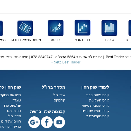
הון
גרפים
ניתוח טכני
בורסה
מסחר עצמאי בבורסה
ממי
מפת אתר
|
תנאי שי
Best Trader בגוגל +
לימודי שוק ההון
מסחר בחו"ל
שוק ההון כל
קורס ניתוח טכני
שוקי חול
השוואת ברוקרי
קורס השקעות
קולמקס
טוגדר
קורס אופציות מעוף
קולמקס פרו
קורס חוזים עתידיים
החזרי מס
קבוצות שלנו ברשת
קורס מקצועית א
מדדי חול
חוזים עתידיים
טרייד וואן - Tradeone