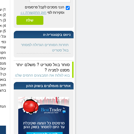
הנני מסכים לקבל פרסומים
1) עוזי ג. שהשיג עד עתה תשואה של 21.60% - ברכות על הכניסה למקום הראשון!!!
וסקירות לפי
חוק התקשורת >>
2) אביעד ח. שהשיג עד עתה תשואה של 17.57%
3) חיים ו. שהשיג עד עתה תשואה של 4.56%
שלח
4) אלכס כ. שהשיג עד עתה תשואה של 4.50%
5) שמוליק פ. שהשיג עד עתה תשואה של 2.12%
ניווט בקטגוריה זו
וכל 
כפי 
תחרות הסוחרים הגדולה למסחר
שהיה
בוול סטריט
הקו
התחר
מנסי
סוחר בוול סטריט ? משלם יותר
יכול
מסנט למניה ?
כן ל
בוא לגלות את המבצעים החמים שלנו
בואו
תוצא
אתרים מומלצים בשוק ההון
בהצל
הנתו