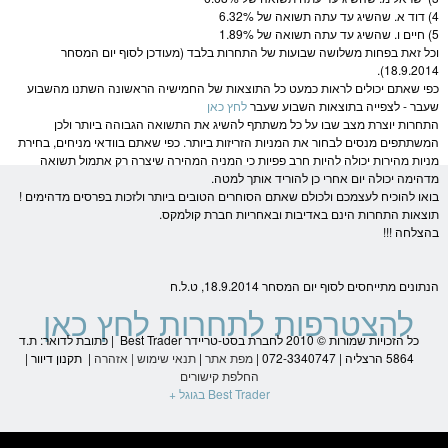
4) דוד א. שהשיג עד עתה תשואה של 6.32%
5) חיים ו. שהשיג עד עתה תשואה של 1.89%
וכל זאת בפחות משלושה שבועות של התחרות בלבד (מעודכן לסוף יום ה
מסחר
18.9.2014).
כפי שאתם יכולים לראות כמעט כל התוצאות של החמישיה הראשונה השתנו מהשבוע
שעבר - לצפייה בתוצאות השבוע שעבר
לחץ כאן
התחרות יוצרת מצב שבו על כל משתתף להשיג את התשואה הגבוהה ביותר ולכן
המשתתפים מנסים לבחור את ה
מניות
הזריזות ביותר. כפי שאתם בוודאי מניחים, בחירת
מניות
מהירות יכולה להיות חרב פפיות כי ה
מניה
המהירה שיצרה רק אתמול תשואה
מדהימה יכולה יום אחרי כן להוריד אותך למטה.
בואו להוכיח לעצמכם ולכולם שאתם הסוחרים הטובים ביותר ולזכות בפרסים מדהימים !
תוצאות התחרות הינם באדיבות ובאחריות חברת
קולמקס
.
בהצלחה !!!
הנתונים מתייחסים לסוף יום ה
מסחר
18.9.2014, ט.ל.ח
להצטרפות לתחרות לחץ כאן
כל הזכויות שמורות © 2010 לחברת בסט-טריידר Best Trader | כתובת לדואר: ת.ד
5864 הרצליה | 072-3340747 |
מפת אתר
|
תנאי שימוש
|
אזהרה
|
תקנון דיוור
|
החלפת קישורים
Best Trader בגוגל +