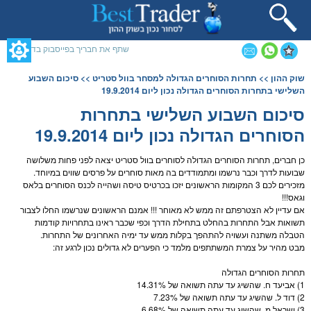
תחילתו
של
דף
אינטרנט,
שתף את חבריך בפייסבוק בדף זה
לחץ
אנטר
תוכן
שוק ההון
>>
תחרות הסוחרים הגדולה למסחר בוול סטריט
>> סיכום השבוע
כדי
מרכזי,
השלישי בתחרות הסוחרים הגדולה נכון ליום 19.9.2014
לעבור
אפשרותך
לאזור
לחוץ
סיכום השבוע השלישי בתחרות
תוכן
נטר
הסוחרים הגדולה נכון ליום 19.9.2014
מרכזי
די
דלג
אזור
כן חברים, תחרות הסוחרים הגדולה לסוחרים ב
וול סטריט
יצאה לפני פחות משלושה
בא
שבועות לדרך וכבר נרשמו ומתמודדים בה מאות סוחרים על פרסים שווים במיוחד.
מזכירים לכם 3 המקומות הראשונים יזכו בכרטיס טיסה ושהייה לכנס הסוחרים בלאס
וגאס!!!
אם עדיין לא הצטרפתם זה ממש לא מאוחר !!! אמנם הראשונים שנרשמו החלו לצבור
תשואות אבל התחרות בהחלט בתחילת הדרך וכפי שכבר ראינו בתחרויות קודמות
הטבלה משתנה ועשויה להתהפך בקלות ממש עד ימיה האחרונים של התחרות.
מבט מהיר על צמרת המשתתפים מלמד כי הפערים לא גדולים נכון לרגע זה:
תחרות הסוחרים הגדולה
1) אביעד ח. שהשיג עד עתה תשואה של 14.31%
2) דוד ל. שהשיג עד עתה תשואה של 7.23%
3) ישראל מ. שהשיג עד עתה תשואה של 6.68%