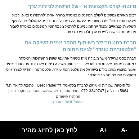
טיוטה- קורס מקצועית א' - של הרשות לניירות ערך
רבים מאיתנו נמשכים לעולם הפיננסים במטרה ברורה אחת "להתפרנס באופן קבוע
מעולם הפיננסים". יש המעוניינים לעשות לעצמם ולביתם ופונים למסלולי ניהול תיקי
השקעות עצמאיים ומנגד יש המעוניינים להתמקצע בתחומי הפיננסים במטרה לעבור
את מבחני הרשות לניירות ערך ולהתפרנס בעת
חברת בסט טריידר בשיתוף מספר יזמים משיקה את
"פלטפורמת טוגדר" לגיוס המונים
חברת בסט טריידר אשר מובילה מזה כעשור את ענף שיווק ההשקעות והמסחר
במסגרת מסחר אלקטרוני בישראל – בבורסות, משיקה בימים אלו ביחד עם מספר יזמים
ואנשי מקצוע מהמובילים בישראל את פלטפורמת טוגדר, פלטפורמה ייחודית לצורך גיוס
השקעות המונים מהציבור הרחב.
כל הזכויות שמורות © 2010 לחברת בסט-טריידר Best Trader | כתובת לדואר: ת.ד
5864 הרצליה | 072-3340747 |
מפת אתר
|
תנאי שימוש
|
אזהרה
|
תקנון דיוור
|
החלפת קישורים
Best Trader בגוגל +
A-
A+
לחץ כאן לחיוג מהיר
הגעת
לסוף