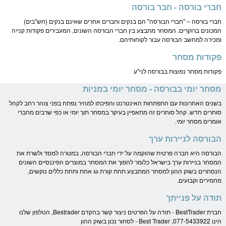
חברי בורסה - חבר בורסה
חברי בורסה – "חברי הבורסה" הם בנקים וחברים אחרים שאינם בנקים (חש"בים)
המכונים ברוקרים. המסחר מתבצע בין חברי הבורסה השונים, המעבירים פקודות קנייה
ומכירה למחשב הבורסה עבור לקוחותיהם.
פקודות מסחר
פקודות מסחר נפוצות בבורסה לני"ע
מסחר יומי בבורסה - מסחר יומי במניות
בשנים האחרונות עם התפתחות האינטרנט והפיכתו למהיר נפתח בפני צוהר רחב לקהל
סוחרים חדש. קהל סוחרים זה מתאפיין בעיקר במסחר תוך יומי או כפי שרבים מחברי
אומרים מסחר יומי.
הבורסה לניירות ערך
הבורסה היא חברה פרטית שהוקמה על ידי חברי הבורסה, במטרה למסד ולשרת את
המסחר בניירות ערך בישראל כלומר להפוך את המסחר במוצרים הפיננסיים השונים
הנסחרים בשוק ההון למסחר המתבצע תחת קורת גג אחת ותחת כללים נוקשים,
מחמירים וקבועים.
תודה על פנייתך
חברת BestTrader - תודה על הפרטים ניצור קשר בהקדם Bestrader, הטלפון שלנו
הינו 077-5433922, Best Trader - לסחור נכון בשוק ההון