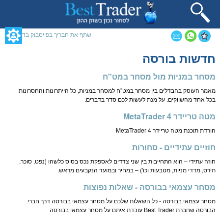
תחילתו
של
דף
אינטרנט,
שתף את חבריך בפייסבוק בדף זה
לחץ
אנטר
תוכן
חדשות בורסה
כדי
מרכזי,
לעבור
אפשרותך
לאזור
מסחר במניות מול מסחר במט"ח
לחוץ
תוכן
נטר
מאמר העוסק בהבדלים בין מסחר במט"ח למסחר במניות, כל הייתרונות והחסרונות
מרכזי
די
בכל אחד מהשווקים. על מנת לעשות לכם סדר בדברים.
דלג
אזור
מטה טריידר 4 MetaTrader
בא
הורדת תוכנת מטה טריידר MetaTrader 4
חוזיים עתידיים - סחורות
חוזה עתידי – הוא התחייבות בין שני צדדים לאספקת נכס בסיס כלשהו (נפט, סוכר,
תירס, מדדי מניות, מטבעות וכו') – במחיר ובמועד הנקבעים מראש.
מסחר עצמאי בבורסה - שאלות נפוצות
מסחר עצמאי בבורסה - כל השאלות שלכם על מסחר עצמאי בבורסה דרך חברי
הבורסה שחברת Best Trader עובדת איתם על מסחר עצמאי בבורסה