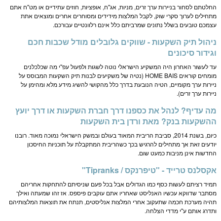
החלטתם לסחור בניירות ערך זרים, מניות, אג"ח, אופציות, חוזים עתידיים או מט"ח אתם
מתחילים לערוך סקרי שוק, לקבל המלצות מידידים ומסוחרים אחרים ומוצאים אתת
עצמכם טובעים בשלל נתונים שמרביתם כלל אינם רלוונטיים עבורכם.
ניהול תיק השקעות - שווקים גלובלים מודל שכבות חכם
וגידור סיכונים
עד לעשור האחרון היה המשקיע הישראלי נוטה לשגות ולפעול עפ"י מה שכלכלנים
מומחים קוראים HOME BAIS (נטיה של משקיעים לבנות תיק השקעות המבוסס על
ניירות ערך מקומיים, הטיה הנובעת בדרך כלל מהקושי להשיג מידע מלא ומהימן על
ניירות ערך זרים).
מה עדיף? לנהל את כספנו דרך חברת השקעות או דרך יועץ
ההשקעות בנק? מאת ורדן בית השקעות
כיום, בשנת 2014, סביבת הריבית המאוד בעולם ובמשק הישראלי נמוכה מאוד. רובנו
יודעים זאת אך מתחילים להרגיש בכך כשהריבית המתקבלת על תוכניות החיסכון
החדשות אינן מניבות כמעט שום.
אקסלנס טרייד - "טיפרנקס / Tipranks"
תמיד רציתם לעשות כסף כמו הגדולים אבל בכל פעם שניסיתם להתחקות אחריהם
מסתבר שדווקא עכשיו האנליסט שאחריו אתם עוקבים פיספס. אז זהו שמעתה ואילך
תהיה מערכת חכמה שתעקוב אחרי המלצות אנליסטים, תנתח את תוצאות המלצותיהם
ותדרג אותם ע"י מדדי הצלחה.