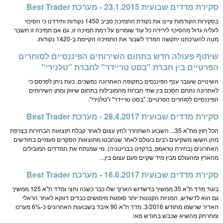
סקירת מדדים שבועית 23.1.2015 - מערכת Best Trader
בסקירות הקודמות ציינו את נקודת התמיכה סביב 1450 נקודות וחידדנו כי הסיכוי
לעליה גדול מהסיכוי לירידה כל עוד שומרים על רמת תמיכה זו, גם אם תמיכה זו תשבר
מטה להערכתנו יתקשה המדד לשבור את התמיכה הקיימת ב-1420 נקודות.
שיתוף פעולה חדש בתחום השירותים הפיננסיים לסוחרים
הפרטיים בין חברת "בסט טריידר" לחברת "טלנירי"
השינויים שעובר ענף הפיננסים בתקופה האחרונה נמשכים. כעת ניתן לפרסם כי
לאחרונה נחתם הסכם בין שתי חברות מהמובילות בתחום שיווק ומתן השירותים
הפיננסיים לסוחרים הפרטיים: "בסט טריידר" ו"טלנירי".
סקירת מדדים שבועית 28.4.2017 - מערכת Best Trader
הכל חוץ מת"א 35... השבוע השתחרר לחץ עצום לאחר קבלת תוצאות הבחירות בצרפת
מהן חששו משקיעים רבים בעולם לאחר שנחבטו מתוצאות הסקרים פעמיים בחודשים
האחרונים (בחירת טראמפ, ברקזיט בבריטניה). מי שמנתח את המדדים המובילים
מהארץ ומהעולם מבין מיד שקיים פעם עצום בין...
סקירת מדדים שבועית 16.6.2017 - מערכת Best Trader
בעוד מדד ת"א 35 ממשיך בדשדוש הארוך שלו כבר כשנה וחצי ומדד ת"א 125 ממשיך
גם הוא לדשדש, המניות הקטנות יותר סופגות מימושים כבדים דווקא לאחר הראלי
האדיר שרשמו מחודש 3/2016. מדד ת"א 90 איבד בשבועות האחרונים כ-6% מערכו
ומתרחק מהשיא שכבש בחודש מאי.