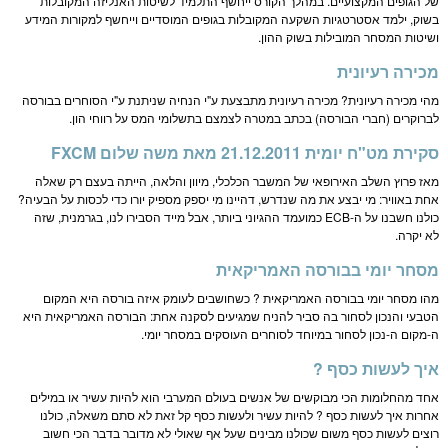
של הגופים המקצועיים. במהלך הקורס ייחשף התלמיד לשיטות האנליזה המקובלות
בשוק, ילמד אסטרטגיות השקעה המקובלות בגופים המוסדיים וייחשף למקורות המידע
ושיטות המסחר המובילות בשוק ההון.
מכירה רעיונית
מהי מכירה רעיונית? מכירה רעיונית מתבצעת ע"י הנחיה שניתנת ע"י הסוחרים בבורסה
לברוקרים (חברי הבורסה) בכתב במטרה לצמצם בתשלומי המס על רווחי הון.
סקירת מט"ח יומית 21.12.2011 מאת משה שלום FXCM
מאז פרוץ השלב האירופאי של המשבר הכלכלי, מיוון והלאה, הייתה בעצם רק שאלה
אחת באוויר: מי יבצע את מה שנדרש, דהיינו מי יספק מספיק יורו כדי לכסות על הבעיה?
כולנו חשבנו על ה-ECB כמועמד ההגיוני ביותר, אבל מייד הסבירו לנו, בגרמנית, שזה
לא יקרה.
מסחר יומי בבורסה האמריקאית
מהו מסחר יומי בבורסה האמריקאית ? כשחושבים לעומק איזה בורסה היא המקום
הטבעי והנכון לסחור בה סביר להניח שמגיעים לסקנה אחת: הבורסה האמריקאית היא
ה-מקום ה-נכון לסחור במיוחד לסוחרים העוסקים במסחר יומי.
איך לעשות כסף ?
אחד מהחלומות הכי מבוקשים של אנשים בעולם המערבי הוא להיות עשיר או במילים
אחרות איך לעשות כסף ? להיות עשיר ולעשות כסף קל זאת לא סתם משאלה, כולנו
רוצים לעשות כסף משום שכולנו מבינים שעל אף שאולי לא מדובר בדבר הכי חשוב