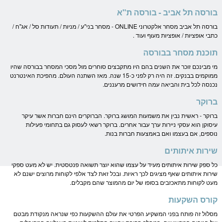
בורסה תל אביב - בורסה ת"א
בורסה תל אביב מסחר אלקטרוני ONLINE - מסחר בני"ע / מניות / תעודות סל / אג"ח /
כתבי אופציות / אופציות מעוף ועוד .
תוכנת מסחר בבורסה
מי מבינכם זוכר את השנים בהם היו מתקבצים סוחרים מול מסכי המסחר בבורסה שהיו
ממוקמים בבנקים. זה היה רק לפני כ-15 שנה. מאז השתנה העולם. מהפיכת האינטרנט
נכנסה לכל בית והביאה עמה חידושים מרעננים.
ברוקר
ברוקר - ראשית נבין את משמעות המושג ברוקר. הברוקרים הינם חברות אשר עיקר
עיסוקן הוא עסקי ניירות ערך עבור אחרים. ברוקר רשאי לעסוק גם בתחומי פעילות
נוספים, אם בעצמו ואם באמצעות חברות בנות.
שירות איתותים
כל ספק שירות איתותים מעיד על עצמו שהוא יוצר תשואה פנטסטית. יש לא מעט ספקי
שירות איתותים שאף מציגים לכך ראיות. ובכל זאת לצד אלפי לקוחות מרוצים ישנם לא
מעט לקוחות מתאכזבים בסופו של יום מהמוצר שהם מקבלים.
קורס השקעות
מסלול זה פותח בפני המשקיע הפרטי את עולם ההשקעות כפי שנראה מנקודת מבטם