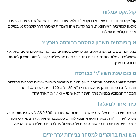
בעולם
קולמקס עמלות
קולמקס הינה חברת שירותי ברוקראז’ בינלאומית והיחידה בישראל שנמצאת בכפיפות
מלאה לרגולציה האירופאית. רוצה לדעת מהן העמלות למסחר דרך קולמקס או במילים
אחרות קולמקס עמלות
איך פותחים חשבון למסחר בבורסה בארץ ?
במקרים רבים בהם אנו נתקלים אנו פוגשים בסוחרים בבורסה בהיקפים שונים שעל אף
שמשלמים עמלות מסחר גבוהות ביותר בבנקים מתעצלים לקום ולפתוח חשבון למסחר
בבורסה בארץ.
סיכום שנת תשע"ג* בבורסה
בשנת תשע"ג הסתכם המסחר בשוק המניות בישראל בעליות שערים במרבית המדדים
המובילים. בסיכום התקופה עלו מדדי ת"א-25 ות"א-100 בממוצע בכ-4%. מחזור
המסחר הממוצע במניות נותר השנה ללא שינוי – כ-1.1 מיליארד שקל.
כיוון אחד למעלה!
המניות טיפסו ביום שלישי, כאשר הן דוחפות את מדד ה-S&P 500 לשיא היסטורי חדש
נוסף, לאחר דו"ח תעסוקה חלש מהצפוי לחודש ספטמבר שחיזק את הציפיות כי הפדרל
ריזרב יותיר את תוכנית רכישות האג"ח על המסלול עד לפחות תחילת השנה הבאה.
השוואת ברוקרים למסחר בניירות ערך זרים