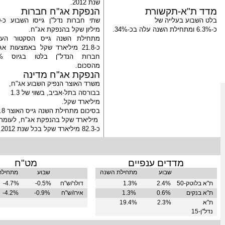
שנת 2012.
מדד ת"א-תקשורת
הנפקת
אג"ח
חברות
בלט השבוע בעלייה של
שת
כ-
6.3%
ומתחילת השנה עלה בכ-
34%
.
מיליון
שקל
בהנפקת
אג"ח
.
מתחילת השנה גייס הסקטור העס
כ-21.8 מיליארד
שקל
באמצעות
אג
חברות ה
מהסכום.
הנפקת
אג"ח
מדינה
משרד האוצר הנפיק השבוע
אג"ח
,
ב
בורסה
בתל-אביב, בשווי של 1.3
מיליארד
שקל
.
בסיכום מתחילת השנה גייס האוצר 40.8
מיליארד
שקל
בהנפקת
אג"ח
, לעומת
כ-82.3 מיליארד
שקל
בכל שנת 2012.
מדדים ענפיים
מט"ח
שבוע
מתחילת השנה
שבוע
מתחילת
ת"א בלוטק-50
2.4%
1.3%
דולר
/ש"ח
0.5%-
4.7%-
ת"א בנקים
0.6%
1.3%
אירו/ש"ח
0.9%-
%-
4.2
ת"א
2.3%
19.4%
נדל"ן-15