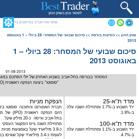
תחילתו
של
דף
אינטרנט,
שתף את חבריך בפייסבוק בדף זה
לחץ
אנטר
תוכן
שוק ההון
>>
הודעות בורסה
>> סיכום שבועי של המסחר: 28 ביולי – 1 באוגוסט
כדי
מרכזי,
2013
לעבור
אפשרותך
לאזור
לחוץ
סיכום שבועי של המסחר: 28 ביולי – 1
תוכן
נטר
באוגוסט 2013
מרכזי
די
דלג
אזור
01-08-2013
בא
ה
מסחר בבורסה
בתל-אביב בשבוע האחרון של יולי הסתכם במג
"סומוטו" ביצעה הנפקה ראשונית (
PO
מדד ת"א-
25
הנפקת
מניות
ירד השבוע ב-
1.7%
ומתחילת השנה עלה
חברת האנטרנט והתוכנה
סומוטו
ביצ
ב-
1.9%
.
היום הנפקה ראשונית (
IPO
) של
מנ
בתל-אביב וגייסה
כ-20 מיליון
שקל
.
מדד ת"א-
100
מתחילת השנה גייס הסקטור העסקי
ירד השבוע ב-
1.1%
ומתחילת השנה עלה
כ-3.9 מיליארד
שקל
באמצעות
מניות
.
ב-
4.7%
.
לעומת כ-3.4 מיליארד
שקל
שגויסו בכ