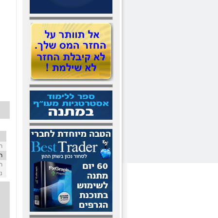
ת"
ת
ת
נד