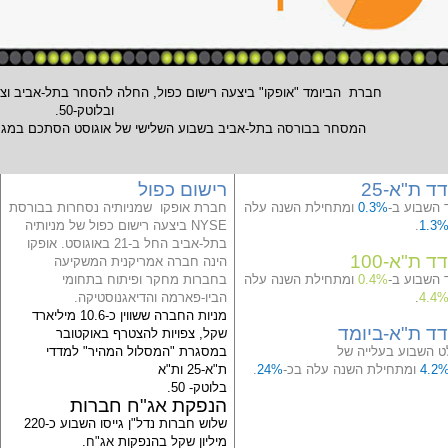
חברת
ובלוטק-50.
ה
מסחר בבורסה
בתל-אביב בשבוע השלישי של אוגוסט הסתכם במגמ
ד ת"א-
25
רישום כפול
 השבוע ב-
0.3%
ומתחילת השנה עלה
חברת
אופקו
שמניותיה נסחרות בבורסת
1.3
.
NYSE
ביצעה רישום כפול של מניותיה
בתל-אביב החל ב-21 באוגוסט. אופקו
ד ת"א-
100
הינה חברה אמריקנית המשקיעה
 השבוע ב-
0.4%
ומתחילת השנה עלה
בחברות מחקר ופיתוח בתחומי
4.4
.
הביו-פארמה והדיאגנוסטיקה.
מניות
החברה ששווין כ-10.6 מיליארד
ד ת"א-ביומד
שקל
, צפויות להצטרף באוקטובר
ט השבוע בעלייה של
במסגרת "המסלול המהיר" למדדי
4.2
ומתחילת השנה עלה בכ-
%
24
.
ת"א-25 ות"א
בלוטק- 50.
הנפקת
אג"ח
חברות
שלוש חברות נדל"ן גייסו השבוע כ-220
מיליון
שקל
בהנפקות
אג"ח
.