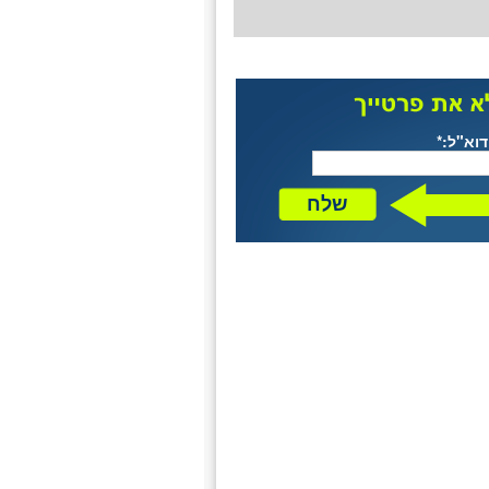
דוא"ל:*
שלח