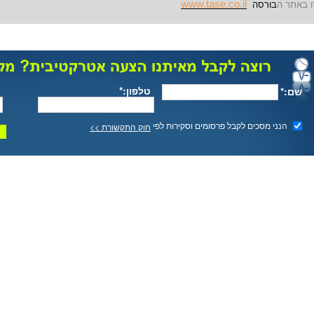
www.tase.co.il
 באתר ה
בורסה
טלפון:*
שם:*
הנני מסכים לקבל פרסומים וסקירות לפי
חוק התקשורת >>