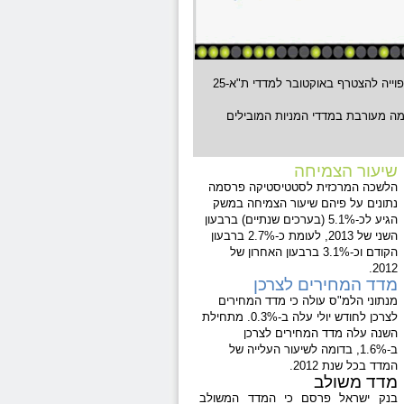
הביומד "אופקו" ביצעה רישום כפול, החלה להסחר בתל-אביב וצפוייה להצטרף באוקטובר למדדי ת"א-25
ה מעורבת במדדי ה
מניות
המובילים
שיעור הצמיחה
הלשכה המרכזית לסטטיסטיקה פרסמה
נתונים על פיהם שיעור הצמיחה במשק
הגיע לכ-5.1% (בערכים שנתיים) ברבעון
השני של 2013, לעומת כ-2.7% ברבעון
הקודם וכ-3.1% ברבעון האחרון של
2012.
מדד המחירים לצרכן
מנתוני הלמ"ס עולה כי מדד המחירים
לצרכן לחודש יולי עלה ב-0.3%. מתחילת
השנה עלה מדד המחירים לצרכן
ב-1.6%, בדומה לשיעור העלייה של
המדד בכל שנת 2012.
מדד משולב
בנק ישראל פרסם כי המדד המשולב