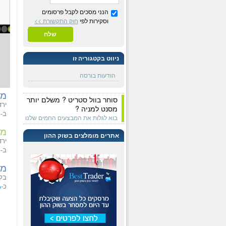
הנני מסכים לקבל פרסומים
וסקירות לפי
חוק התקשורת >>
שלח
ניווט בקטגוריה זו
הודעות בורסה
מד
סוחר בוול סטריט ? משלם יותר
ירד
מסנט למניה ?
ב-
%
בוא לגלות את המבצעים החמים שלנו
מד
אתרים מומלצים בשוק ההון
ירד
ב-
%
מד
בל
כ-
%