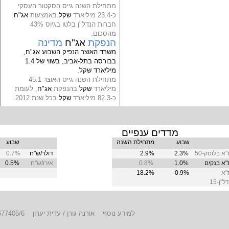
מתחילת השנה גייס הסקטור העסקי
כ-23.4 מיליארד
שקל
באמצעות
אג"ח
.
חברות הנדל"ן בלטו בגיוס 43%
מהסכום.
הנפקת
אג"ח
מדינה
משרד האוצר הנפיק השבוע
אג"ח
,
ב
בורסה
בתל-אביב, בשווי של 1.4
מיליארד
שקל
.
מתחילת השנה גייס האוצר 45.1
מיליארד
שקל
בהנפקת
אג"ח
, לעומת
כ-82.3 מיליארד
שקל
בכל שנת 2012.
מדדים ענפיים
שבוע
מתחילת השנה
שבוע
א בלוטק-50
2.3%
2.9%
דולר
/ש"ח
0.7%
"א בנקים
1.0%
0.8%
אירו/ש"ח
0.5%
"א
0.9%-
18.2%
ל"ן-15
למידע נוסף
אורנה גורן / עדית יערון
677405/6