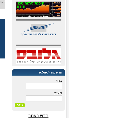
בקרו
הרשמה לניוזלטר
שם:*
דוא"ל:
שלח
חדש באתר