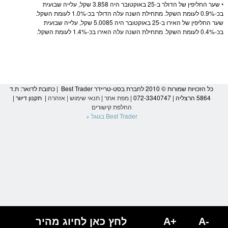
• שער החליפין של ה
דולר
ב-25 באוקטובר היה 3.858
שקל
, עלייה שבועית
בכ-0.9% לעומת ה
שקל
. מתחילת השנה עלה ה
דולר
בכ-1.0% לעומת ה
שקל
.
שער החליפין של האירו ב-25 באוקטובר היה 5.0085
שקל
, עלייה שבועית
בכ-0.4% לעומת ה
שקל
. מתחילת השנה עלה האירו בכ-1.4% לעומת ה
שקל
.
כל הזכויות שמורות © 2010 לחברת בסט-טריידר Best Trader | כתובת לדואר: ת.ד
5864 הרצליה | 072-3340747 |
מפת אתר
|
תנאי שימוש
|
אזהרה
|
תקנון דיוור
|
החלפת קישורים
Best Trader בגוגל +
A-
A+
לחץ כאן לחיוג מהיר