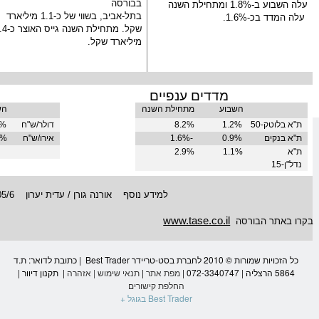
ב
בורסה
עלה השבוע ב-
1.8%
ומתחילת השנה
בתל-אביב, בשווי של כ-1.1 מיליארד
עלה המדד בכ-
1.6%
.
שקל
. מתחילת השנה
מיליארד
שקל
.
מדדים ענפיים
השבוע
מתחילת השנה
הש
ת"א בלוטק-50
1.2%
8.2%
דולר
/ש"ח
4%
ת"א בנקים
0.9%
1.6%-
אירו/ש"ח
%-
ת"א
1.1%
2.9%
נדל"ן-15
למידע נוסף
אורנה גורן / עדית יערון
05/6
www.tase.co.il
בקרו באתר ה
בורסה
כל הזכויות שמורות © 2010 לחברת בסט-טריידר Best Trader | כתובת לדואר: ת.ד
5864 הרצליה | 072-3340747 |
מפת אתר
|
תנאי שימוש
|
אזהרה
|
תקנון דיוור
|
החלפת קישורים
Best Trader בגוגל +