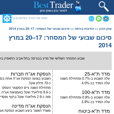
תחילתו
של
דף
אינטרנט,
שתף את חבריך בפייסבוק בדף זה
לחץ
אנטר
תוכן
שוק ההון
>>
הודעות בורסה
>> סיכום שבועי של המסחר: 17–20 במרץ 2014
כדי
מרכזי,
לעבור
אפשרותך
סיכום שבועי של המסחר: 17–20 במרץ
לאזור
לחוץ
2014
תוכן
נטר
מרכזי
די
דלג
אזור
שבוע ה
מסחר
השלישי של מרץ ב
בורסה
בתל-אביב
התאפיין בע
בא
מדד ת"א-
25
הנפקת
אג"ח
חברות
עלה השבוע ב-
0.7%
ומתחילת השנה
השבוע בוצעה הנפקת
אג"ח
אחת בסך
עלה המדד בכ-
4.0%
.
כ-70 מיליון
שקל
.
מתחילת השנה גייס הסקטור העסקי
מדד ת"א-
100
כ-8.6 מיליארד
שקל
באמצעות
אג"ח
.,
מזה כ-2.9 מיליארד
שקל
ברצף מוסדיי
עלה השבוע ב-
0.9%
ומתחילת השנה
עלה המדד בכ-
5.9%
.
הנפקת
אג"ח
מדינה
מדד ת"א-ביטוח
משרד האוצר ביצע השבוע הנפקת
אג