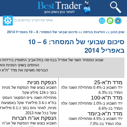
תחילתו
של
דף
אינטרנט,
שתף את חבריך בפייסבוק בדף זה
לחץ
אנטר
תוכן
שוק ההון
>>
הודעות בורסה
>> סיכום שבועי של המסחר: 6 – 10 באפריל 2014
כדי
מרכזי,
לעבור
אפשרותך
סיכום שבועי של המסחר: 6 – 10
לאזור
לחוץ
באפריל 2014
תוכן
נטר
מרכזי
די
דלג
שבוע ה
מסחר
השני של אפריל ב
בורסה
בתל-אביב
התאפיין בירידות 
אזור
הגיוסים בשוקי ה
מניות
וה
א
בא
ה
בורסה
משיקה את מדד "ת"א טק
מדד ת"א-
25
הנפקת
מניות
ירד השבוע ב-
0.4%
ומתחילת השנה עלה
השבוע בוצעו שתי הנפקות של
מניות
המדד בכ-
6.3%
.
בסך כ-124 מיליון
שקל
.
מדד ת"א-
100
מתחילת השנה גייס הסקטור העסקי
בת"א כ-3.4
מיליארד
שקל
באמצעות
ירד השבוע ב-
1.0%
ומתחילת השנה עלה
מניות
, לאחר גיוס בסך כ-6.1 מיליארד
המדד בכ-
6.6%
.
מדד ת"א-ביומד
שקל
בכל שנת 2013.
הנפקת
אג"ח
חברות
ירד השבוע ב-
4.5%
ומתחילת השנה
השבוע בוצעו שתי הנפקות של
אג"ח
עלה המדד בכ-
7.0%
.