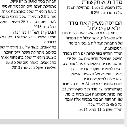
מדד ת"א-תקשורת
חברות בסך כ-360 מיליון
שקל
.
מתחילת השנה גייס הסקטור העסקי
עלה השבוע ב-
1.5%
ומתחילת השנה
כ-9.8 מיליארד
שקל
באמצעות
אג"ח
,
עלה המדד בכ-
6.2%
.
מזה כ-2.9 מיליארד
שקל
ברצף מוסדיי
לאחר גיוס בסך כ-36.7 מיליארד
שקל
ה
בורסה
משיקה את מדד
בכל שנת 2013.
"ת"א טק-עילית"
הנפקת
אג"ח
מדינה
דירקטוריון ה
בורסה
אישר את השקת מדד
משרד האוצר ביצע השבוע הנפקת
אג
ת"א טק-עילית, אשר יכלול את ה
מניות
ב
בורסה
של החברות הגדולות בענפי הביומד
בתל-אביב, בשווי של 1.8 מיליארד
שק
והטכנולוגיה.
בסיכום מתחילת השנה גייס האוצר
המדד החדש צפוי להיות גם חלק ממדד
כ-16.2 מיליארד
שקל
בהנפקות
אג"ח
"הייטק ישראלי" חדש שיחושב
על ידי
בתל-אביב, לאחר גיוס של כ-65.8
מחשב מדדים בינלאומי וצפוי להוות נכס
מיליארד
שקל
בכל שנת 2013.
בסיס למוצרים עוקבי מדדים, ובכך
יאפשר חשיפה של תעשיית ההייטק
הישראלית למשקיעים זרים.
כיום רשומות ב
בורסה
34
מניות
העומדות
בקריטריונים של מדד ת"א טק-עילית, 23
מהן
מניות
טכנולוגיה ו-11
מניות
ביומד.
שווי החזקות הציבור ב
מניות
אלה עומד
על כ-
45
מיליארד
שקל
.
המדד יושק ב-11 במאי 2014.